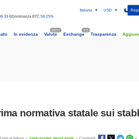
Italiana
USD
Regist
99.39 B
Dominanza BTC:
56.25%
60717
373
cato
In evidenza
Valute
Exchange
Trasparenza
Aggiung
ma normativa statale sui stable
3 min di lettura
Condividi:
•
STABLECOINS
REGULATION
•
•