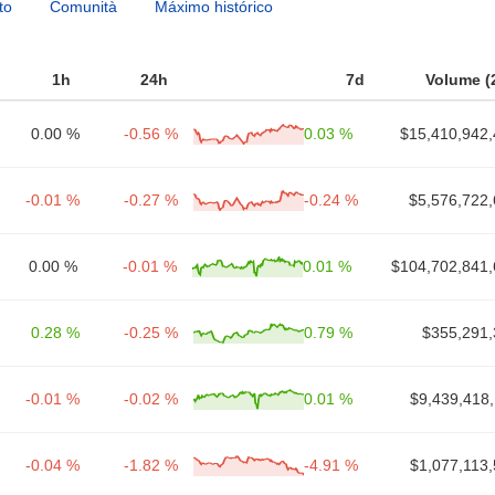
to
Comunità
Máximo histórico
1h
24h
7d
Volume (
0.00 %
-0.56 %
0.03 %
$15,410,942,
-0.01 %
-0.27 %
-0.24 %
$5,576,722,
0.00 %
-0.01 %
0.01 %
$104,702,841,
0.28 %
-0.25 %
0.79 %
$355,291,
-0.01 %
-0.02 %
0.01 %
$9,439,418
-0.04 %
-1.82 %
-4.91 %
$1,077,113