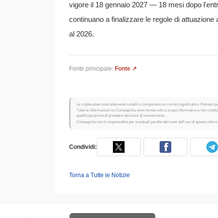
vigore il 18 gennaio 2027 — 18 mesi dopo l'entr
continuano a finalizzare le regole di attuazion
al 2026.
Fonte principale:
Fonte ↗
Le criptovalute sono altamente volatili e comportano un rischio significativo. Potresti per
Tutte le informazioni su Coinpaprika sono fornite solo a scopo informativo e non costi
qualificato prima di prendere decisioni di investimento.
Coinpaprika non è responsabile per eventuali perdite derivanti dall'uso di queste inform
Condividi:
Torna a Tutte le Notizie