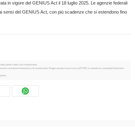
ata in vigore del GENIUS Act il 18 luglio 2025. Le agenzie federali
e ai sensi del GENIUS Act, con più scadenze che si estendono fino
dere parte o tutto il tuo investimento.
tuiscono consulenza finanziaria o di investimento. Esegui sempre la tua ricerca (DYOR) e consulta un consulente finanziario
azioni.