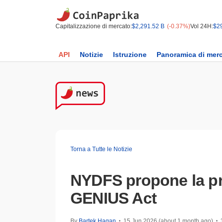
Capitalizzazione di mercato:
$2,291.52 B
(-0.37%)
Vol 24H:
$2
API
Notizie
Istruzione
Panoramica di mer
Torna a Tutte le Notizie
NYDFS propone la pri
GENIUS Act
By
Bartek Hagan
15 Jun 2026 (about 1 month ago)
•
•