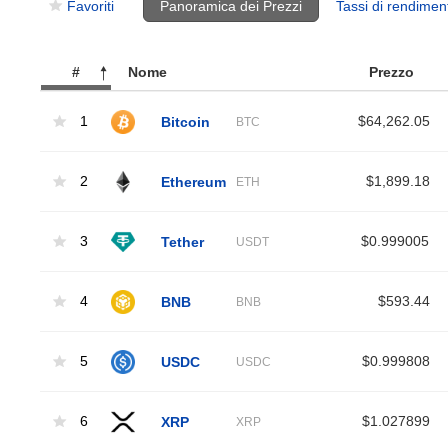
Favoriti
Panoramica dei Prezzi
Tassi di rendimen
#
Nome
Prezzo
1
Bitcoin
$64,262.05
BTC
2
Ethereum
$1,899.18
ETH
3
Tether
$0.999005
USDT
4
BNB
$593.44
BNB
5
USDC
$0.999808
USDC
6
XRP
$1.027899
XRP