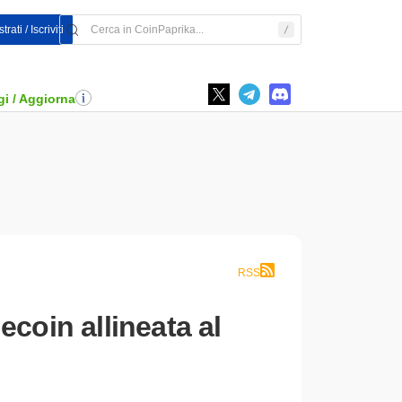
rati / Iscriviti
i / Aggiorna
RSS
coin allineata al