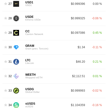
USD1
27
$0.999396
0.00 %
USD1
USDE
28
$0.999325
-0.06 %
Ethena USDe
CC
29
$0.097086
0.45 %
Canton Network
GRAM
30
$1.34
-0.11 %
Gram (prev. Toncoin)
LTC
31
$46.20
0.21 %
Litecoin
WEETH
32
$2,112.51
0.01 %
Wrapped eETH
USDG
33
$0.999993
-0.02 %
Global Dollar
sUSDS
34
$1.104359
-0.16 %
sUSDS