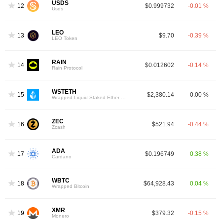
USDS
12
$0.999732
-0.01 %
Usds
LEO
13
$9.70
-0.39 %
LEO Token
RAIN
14
$0.012602
-0.14 %
Rain Protocol
WSTETH
15
$2,380.14
0.00 %
Wrapped Liquid Staked Ether 2.0
ZEC
16
$521.94
-0.44 %
Zcash
ADA
17
$0.196749
0.38 %
Cardano
WBTC
18
$64,928.43
0.04 %
Wrapped Bitcoin
XMR
19
$379.32
-0.15 %
Monero