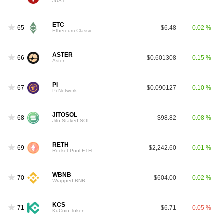
JUST
ETC
65
$6.48
0.02 %
Ethereum Classic
ASTER
66
$0.601308
0.15 %
Aster
PI
67
$0.090127
0.10 %
Pi Network
JITOSOL
68
$98.82
0.08 %
Jito Staked SOL
RETH
69
$2,242.60
0.01 %
Rocket Pool ETH
WBNB
70
$604.00
0.02 %
Wrapped BNB
KCS
71
$6.71
-0.05 %
KuCoin Token