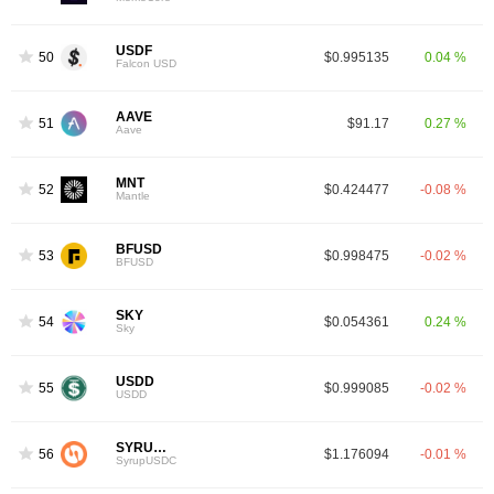
USDF
50
$0.995135
0.04 %
Falcon USD
AAVE
51
$91.17
0.27 %
Aave
MNT
52
$0.424477
-0.08 %
Mantle
BFUSD
53
$0.998475
-0.02 %
BFUSD
SKY
54
$0.054361
0.24 %
Sky
USDD
55
$0.999085
-0.02 %
USDD
SYRUPUSDC
56
$1.176094
-0.01 %
SyrupUSDC