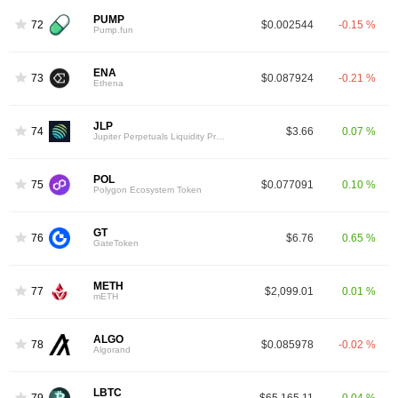
PUMP
72
$0.002544
-0.15 %
Pump.fun
ENA
73
$0.087924
-0.21 %
Ethena
JLP
74
$3.66
0.07 %
Jupiter Perpetuals Liquidity Provider Token
POL
75
$0.077091
0.10 %
Polygon Ecosystem Token
GT
76
$6.76
0.65 %
GateToken
METH
77
$2,099.01
0.01 %
mETH
ALGO
78
$0.085978
-0.02 %
Algorand
LBTC
79
$65,165.11
0.04 %