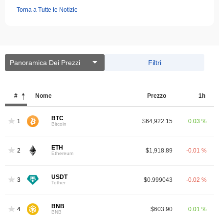
Torna a Tutte le Notizie
Panoramica Dei Prezzi
Filtri
#
Nome
Prezzo
1h
BTC
1
$64,922.15
0.03 %
Bitcoin
ETH
2
$1,918.89
-0.01 %
Ethereum
USDT
3
$0.999043
-0.02 %
Tether
BNB
4
$603.90
0.01 %
BNB