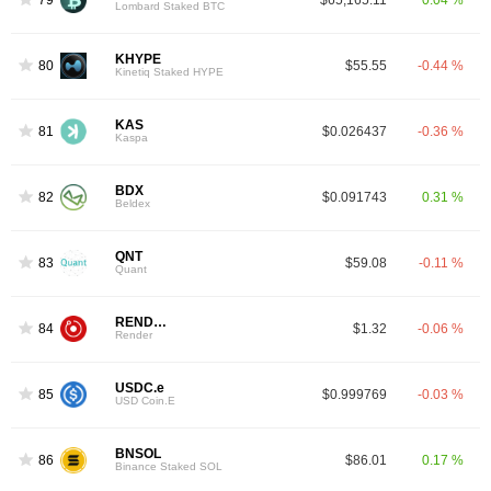
Lombard Staked BTC
KHYPE
80
$55.55
-0.44 %
Kinetiq Staked HYPE
KAS
81
$0.026437
-0.36 %
Kaspa
BDX
82
$0.091743
0.31 %
Beldex
QNT
83
$59.08
-0.11 %
Quant
RENDER
84
$1.32
-0.06 %
Render
USDC.e
85
$0.999769
-0.03 %
USD Coin.E
BNSOL
86
$86.01
0.17 %
Binance Staked SOL