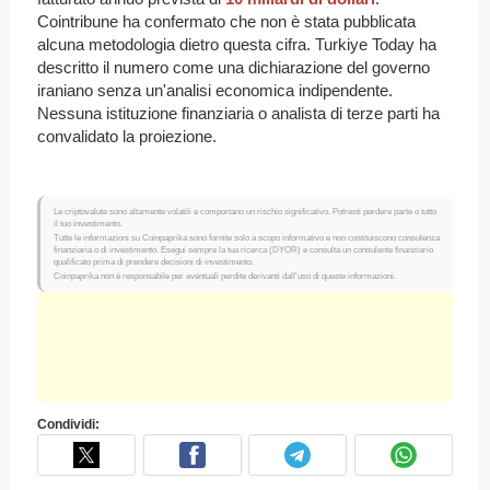
Cointribune ha confermato che non è stata pubblicata
alcuna metodologia dietro questa cifra. Turkiye Today ha
descritto il numero come una dichiarazione del governo
iraniano senza un'analisi economica indipendente.
Nessuna istituzione finanziaria o analista di terze parti ha
convalidato la proiezione.
Le criptovalute sono altamente volatili e comportano un rischio significativo. Potresti perdere parte o tutto
il tuo investimento.
Tutte le informazioni su Coinpaprika sono fornite solo a scopo informativo e non costituiscono consulenza
finanziaria o di investimento. Esegui sempre la tua ricerca (DYOR) e consulta un consulente finanziario
qualificato prima di prendere decisioni di investimento.
Coinpaprika non è responsabile per eventuali perdite derivanti dall'uso di queste informazioni.
Condividi: