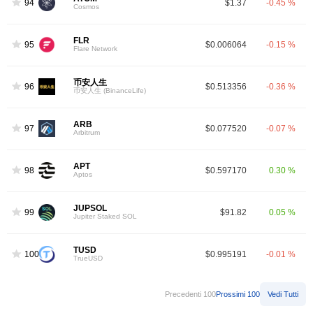
94
$1.37
-0.45 %
Cosmos
FLR
95
$0.006064
-0.15 %
Flare Network
币安人生
96
$0.513356
-0.36 %
币安人生 (BinanceLife)
ARB
97
$0.077520
-0.07 %
Arbitrum
APT
98
$0.597170
0.30 %
Aptos
JUPSOL
99
$91.82
0.05 %
Jupiter Staked SOL
TUSD
100
$0.995191
-0.01 %
TrueUSD
Precedenti 100
Prossimi 100
Vedi Tutti