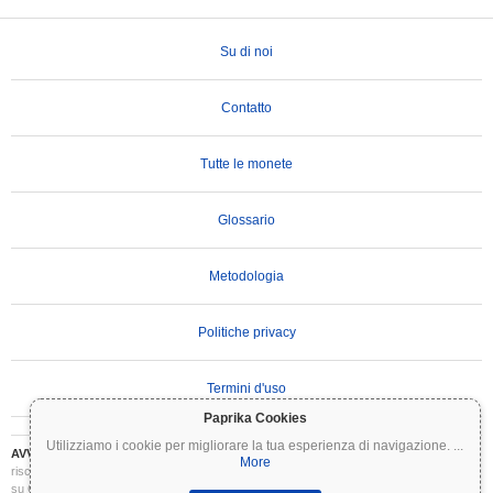
Su di noi
Contatto
Tutte le monete
Glossario
Metodologia
Politiche privacy
Termini d'uso
Paprika Cookies
Utilizziamo i cookie per migliorare la tua esperienza di navigazione.
...
AVVERTENZA IMPORTANTE:
Le criptovalute sono altamente volatili e comportano
More
rischi significativi. Potresti perdere parte o tutto il tuo investimento. Tutte le informazioni
su Coinpaprika sono fornite esclusivamente a scopo informativo e non costituiscono