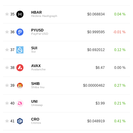
HBAR
35
$0.068834
0.04 %
Hedera Hashgraph
PYUSD
36
$0.999595
-0.01 %
PayPal USD
SUI
37
$0.692012
0.12 %
Sui
AVAX
38
$6.47
0.00 %
Avalanche
SHIB
39
$0.00000462
0.27 %
Shiba Inu
UNI
40
$3.99
0.21 %
Uniswap
CRO
41
$0.048919
0.41 %
Cronos