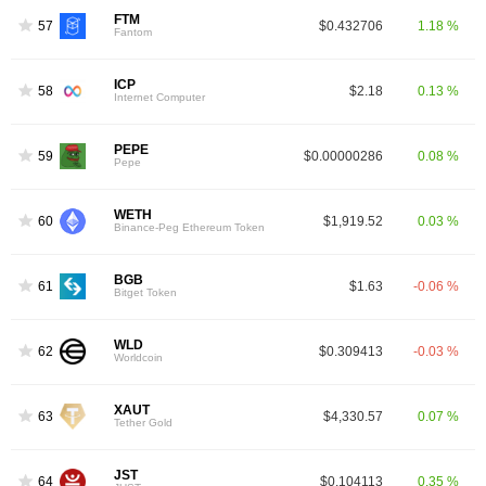
FTM
57
$0.432706
1.18 %
Fantom
ICP
58
$2.18
0.13 %
Internet Computer
PEPE
59
$0.00000286
0.08 %
Pepe
WETH
60
$1,919.52
0.03 %
Binance-Peg Ethereum Token
BGB
61
$1.63
-0.06 %
Bitget Token
WLD
62
$0.309413
-0.03 %
Worldcoin
XAUT
63
$4,330.57
0.07 %
Tether Gold
JST
64
$0.104113
0.35 %