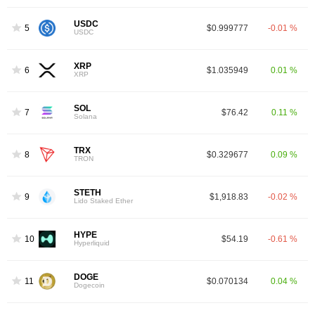
USDC
5
$0.999777
-0.01 %
USDC
XRP
6
$1.035949
0.01 %
XRP
SOL
7
$76.42
0.11 %
Solana
TRX
8
$0.329677
0.09 %
TRON
STETH
9
$1,918.83
-0.02 %
Lido Staked Ether
HYPE
10
$54.19
-0.61 %
Hyperliquid
DOGE
11
$0.070134
0.04 %
Dogecoin