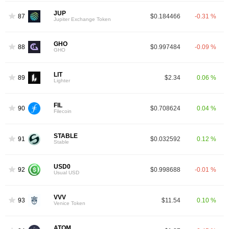
JUP
87
$0.184466
-0.31 %
Jupiter Exchange Token
GHO
88
$0.997484
-0.09 %
GHO
LIT
89
$2.34
0.06 %
Lighter
FIL
90
$0.708624
0.04 %
Filecoin
STABLE
91
$0.032592
0.12 %
Stable
USD0
92
$0.998688
-0.01 %
Usual USD
VVV
93
$11.54
0.10 %
Venice Token
ATOM