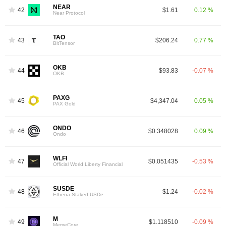
NEAR
42
$1.61
0.12 %
Near Protocol
TAO
43
$206.24
0.77 %
BitTensor
OKB
44
$93.83
-0.07 %
OKB
PAXG
45
$4,347.04
0.05 %
PAX Gold
ONDO
46
$0.348028
0.09 %
Ondo
WLFI
47
$0.051435
-0.53 %
Official World Liberty Financial
SUSDE
48
$1.24
-0.02 %
Ethena Staked USDe
M
49
$1.118510
-0.09 %
MemeCore