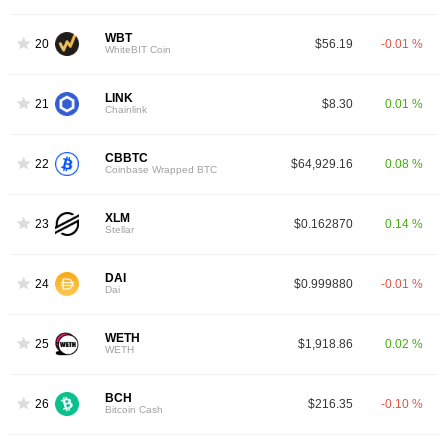
WBT
20
$56.19
-0.01 %
WhiteBIT Coin
LINK
21
$8.30
0.01 %
Chainlink
CBBTC
22
$64,929.16
0.08 %
Coinbase Wrapped BTC
XLM
23
$0.162870
0.14 %
Stellar
DAI
24
$0.999880
-0.01 %
Dai
WETH
25
$1,918.86
0.02 %
WETH
BCH
26
$216.35
-0.10 %
Bitcoin Cash