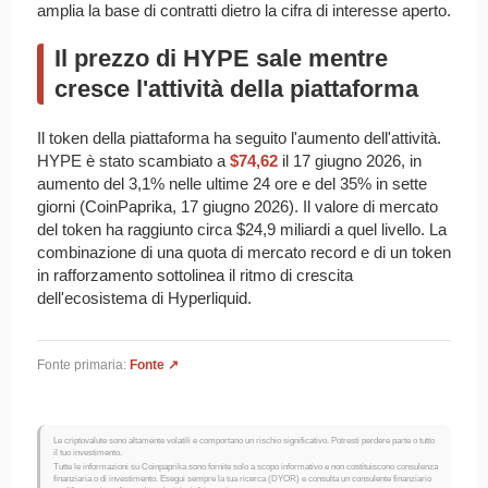
amplia la base di contratti dietro la cifra di interesse aperto.
Il prezzo di HYPE sale mentre
cresce l'attività della piattaforma
Il token della piattaforma ha seguito l'aumento dell'attività.
HYPE è stato scambiato a
$74,62
il 17 giugno 2026, in
aumento del 3,1% nelle ultime 24 ore e del 35% in sette
giorni (CoinPaprika, 17 giugno 2026). Il valore di mercato
del token ha raggiunto circa $24,9 miliardi a quel livello. La
combinazione di una quota di mercato record e di un token
in rafforzamento sottolinea il ritmo di crescita
dell'ecosistema di Hyperliquid.
Fonte primaria:
Fonte ↗
Le criptovalute sono altamente volatili e comportano un rischio significativo. Potresti perdere parte o tutto
il tuo investimento.
Tutte le informazioni su Coinpaprika sono fornite solo a scopo informativo e non costituiscono consulenza
finanziaria o di investimento. Esegui sempre la tua ricerca (DYOR) e consulta un consulente finanziario