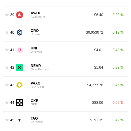
AVAX
39
$6.40
0.20 %
Avalanche
CRO
40
$0.053072
0.19 %
Cronos
UNI
41
$4.01
0.40 %
Uniswap
NEAR
42
$1.64
0.23 %
Near Protocol
PAXG
43
$4,277.78
0.46 %
PAX Gold
OKB
44
$88.06
-0.02 %
OKB
TAO
45
$191.35
0.49 %
BitTensor