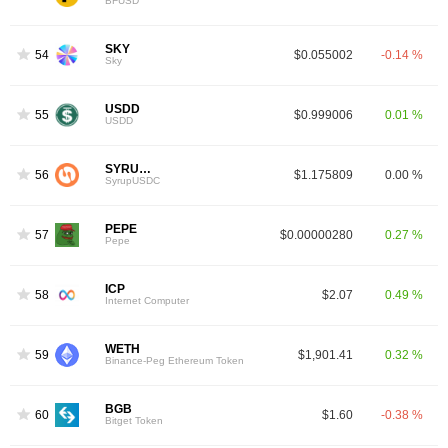
BFUSD
SKY
54
$0.055002
-0.14 %
Sky
USDD
55
$0.999006
0.01 %
USDD
SYRUPUSDC
56
$1.175809
0.00 %
SyrupUSDC
PEPE
57
$0.00000280
0.27 %
Pepe
ICP
58
$2.07
0.49 %
Internet Computer
WETH
59
$1,901.41
0.32 %
Binance-Peg Ethereum Token
BGB
60
$1.60
-0.38 %
Bitget Token