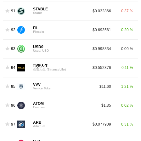
STABLE
91
$0.032866
-0.37 %
Stable
FIL
92
$0.693561
0.20 %
Filecoin
USD0
93
$0.998834
0.00 %
Usual USD
币安人生
94
$0.552376
0.11 %
币安人生 (BinanceLife)
VVV
95
$11.60
1.21 %
Venice Token
ATOM
96
$1.35
0.02 %
Cosmos
ARB
97
$0.077909
0.31 %
Arbitrum