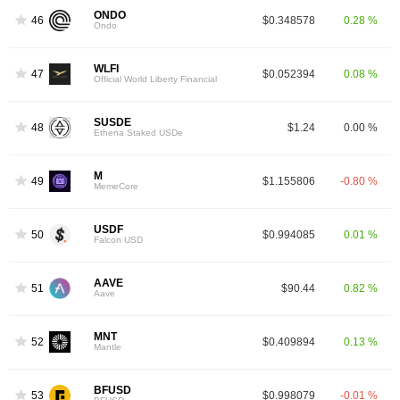
ONDO
46
$0.348578
0.28 %
Ondo
WLFI
47
$0.052394
0.08 %
Official World Liberty Financial
SUSDE
48
$1.24
0.00 %
Ethena Staked USDe
M
49
$1.155806
-0.80 %
MemeCore
USDF
50
$0.994085
0.01 %
Falcon USD
AAVE
51
$90.44
0.82 %
Aave
MNT
52
$0.409894
0.13 %
Mantle
BFUSD
53
$0.998079
-0.01 %