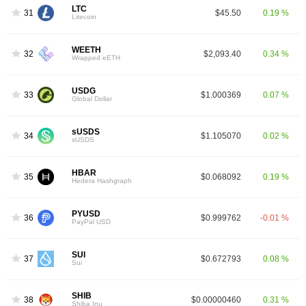
LTC
31
$45.50
0.19 %
Litecoin
WEETH
32
$2,093.40
0.34 %
Wrapped eETH
USDG
33
$1.000369
0.07 %
Global Dollar
sUSDS
34
$1.105070
0.02 %
sUSDS
HBAR
35
$0.068092
0.19 %
Hedera Hashgraph
PYUSD
36
$0.999762
-0.01 %
PayPal USD
SUI
37
$0.672793
0.08 %
Sui
SHIB
38
$0.00000460
0.31 %
Shiba Inu