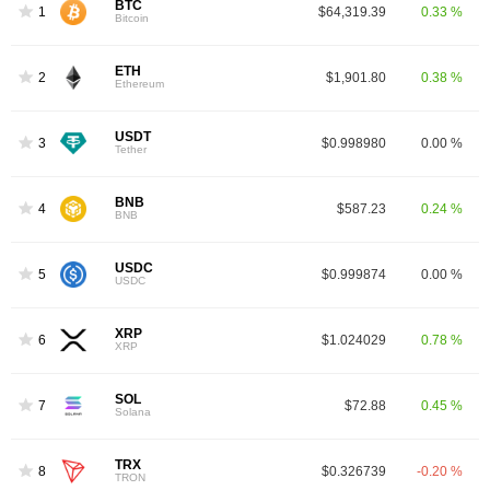
BTC
1
$64,319.39
0.33 %
Bitcoin
ETH
2
$1,901.80
0.38 %
Ethereum
USDT
3
$0.998980
0.00 %
Tether
BNB
4
$587.23
0.24 %
BNB
USDC
5
$0.999874
0.00 %
USDC
XRP
6
$1.024029
0.78 %
XRP
SOL
7
$72.88
0.45 %
Solana
TRX
8
$0.326739
-0.20 %
TRON