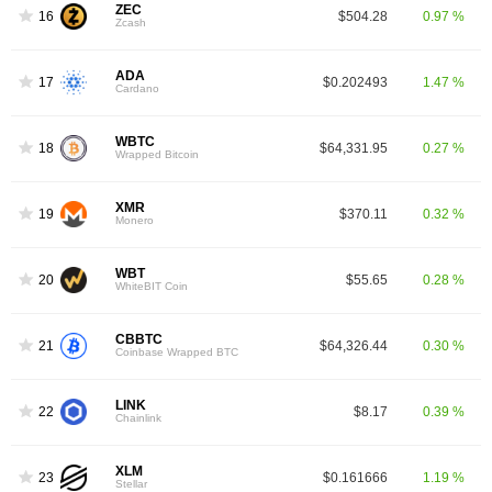
ZEC
16
$504.28
0.97 %
Zcash
ADA
17
$0.202493
1.47 %
Cardano
WBTC
18
$64,331.95
0.27 %
Wrapped Bitcoin
XMR
19
$370.11
0.32 %
Monero
WBT
20
$55.65
0.28 %
WhiteBIT Coin
CBBTC
21
$64,326.44
0.30 %
Coinbase Wrapped BTC
LINK
22
$8.17
0.39 %
Chainlink
XLM
23
$0.161666
1.19 %
Stellar