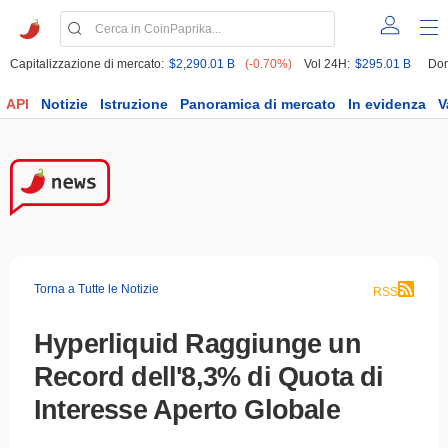
Capitalizzazione di mercato:
$2,290.01 B
(-0.70%)
Vol 24H:
$295.01 B
Dom
API
Notizie
Istruzione
Panoramica di mercato
In evidenza
V
Torna a Tutte le Notizie
RSS
Hyperliquid Raggiunge un
Record dell'8,3% di Quota di
Interesse Aperto Globale