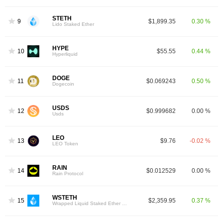
STETH
9
$1,899.35
0.30 %
Lido Staked Ether
HYPE
10
$55.55
0.44 %
Hyperliquid
DOGE
11
$0.069243
0.50 %
Dogecoin
USDS
12
$0.999682
0.00 %
Usds
LEO
13
$9.76
-0.02 %
LEO Token
RAIN
14
$0.012529
0.00 %
Rain Protocol
WSTETH
15
$2,359.95
0.37 %
Wrapped Liquid Staked Ether 2.0