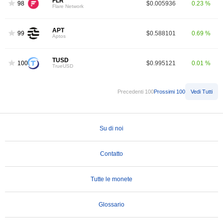
FLR
98
$0.005936
0.23 %
Flare Network
APT
99
$0.588101
0.69 %
Aptos
TUSD
100
$0.995121
0.01 %
TrueUSD
Precedenti 100
Prossimi 100
Vedi Tutti
Su di noi
Contatto
Tutte le monete
Glossario