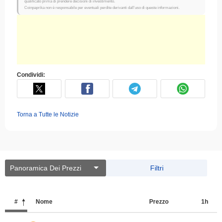
qualificato prima di prendere decisioni di investimento.
Coinpaprika non è responsabile per eventuali perdite derivanti dall'uso di queste informazioni.
Condividi:
Torna a Tutte le Notizie
Panoramica Dei Prezzi
Filtri
#
Nome
Prezzo
1h