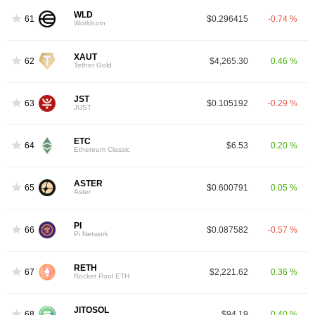
WLD
61
$0.296415
-0.74 %
Worldcoin
XAUT
62
$4,265.30
0.46 %
Tether Gold
JST
63
$0.105192
-0.29 %
JUST
ETC
64
$6.53
0.20 %
Ethereum Classic
ASTER
65
$0.600791
0.05 %
Aster
PI
66
$0.087582
-0.57 %
Pi Network
RETH
67
$2,221.62
0.36 %
Rocket Pool ETH
JITOSOL
68
$94.19
0.40 %