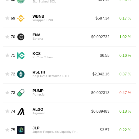
Jito Staked SOL
WBNB
69
$587.34
0.17 %
Wrapped BNB
ENA
70
$0.092732
1.02 %
Ethena
KCS
71
$6.55
0.16 %
KuCoin Token
RSETH
72
$2,042.16
0.37 %
Kelp DAO Restaked ETH
PUMP
73
$0.002313
-0.47 %
Pump.fun
ALGO
74
$0.089483
0.18 %
Algorand
JLP
75
$3.57
0.22 %
Jupiter Perpetuals Liquidity Provider Token