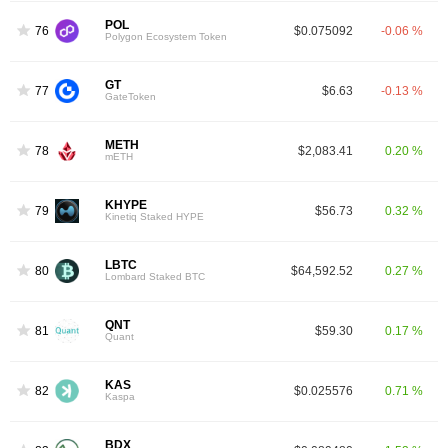
POL
76
$0.075092
-0.06 %
Polygon Ecosystem Token
GT
77
$6.63
-0.13 %
GateToken
METH
78
$2,083.41
0.20 %
mETH
KHYPE
79
$56.73
0.32 %
Kinetiq Staked HYPE
LBTC
80
$64,592.52
0.27 %
Lombard Staked BTC
QNT
81
$59.30
0.17 %
Quant
KAS
82
$0.025576
0.71 %
Kaspa
BDX