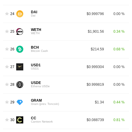
DAI
24
$0.999796
0.00 %
Dai
WETH
25
$1,901.56
0.34 %
WETH
BCH
26
$214.59
0.68 %
Bitcoin Cash
USD1
27
$0.999304
0.00 %
USD1
USDE
28
$0.999819
0.00 %
Ethena USDe
GRAM
29
$1.34
0.44 %
Gram (prev. Toncoin)
CC
30
$0.088739
0.81 %
Canton Network