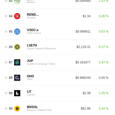
83
$0.089480
1.53 %
Beldex
RENDER
84
$1.34
0.26 %
Render
USDC.e
85
$0.999911
0.03 %
USD Coin.E
LSETH
86
$2,129.31
0.27 %
Liquid Staked Ethereum
JUP
87
$0.181877
0.47 %
Jupiter Exchange Token
GHO
88
$0.998244
0.00 %
GHO
LIT
89
$2.38
1.25 %
Lighter
BNSOL
90
$81.96
0.34 %
Binance Staked SOL