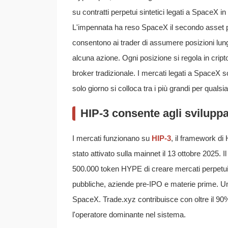
su contratti perpetui sintetici legati a SpaceX 
L'impennata ha reso SpaceX il secondo asset più
consentono ai trader di assumere posizioni lu
alcuna azione. Ogni posizione si regola in cript
broker tradizionale. I mercati legati a SpaceX s
solo giorno si colloca tra i più grandi per qualsia
HIP-3 consente agli sviluppat
I mercati funzionano su
HIP-3
, il framework di 
stato attivato sulla mainnet il 13 ottobre 2025.
500.000 token HYPE di creare mercati perpetui
pubbliche, aziende pre-IPO e materie prime. Un 
SpaceX. Trade.xyz contribuisce con oltre il 90% d
l'operatore dominante nel sistema.