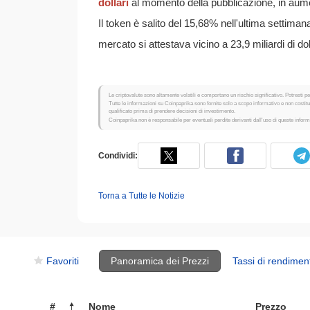
dollari
al momento della pubblicazione, in aume
Il token è salito del 15,68% nell'ultima settima
mercato si attestava vicino a 23,9 miliardi di dolla
Le criptovalute sono altamente volatili e comportano un rischio significativo. Potresti per
Tutte le informazioni su Coinpaprika sono fornite solo a scopo informativo e non costi
qualificato prima di prendere decisioni di investimento.
Coinpaprika non è responsabile per eventuali perdite derivanti dall'uso di queste inform
Condividi:
Torna a Tutte le Notizie
Favoriti
Panoramica dei Prezzi
Tassi di rendimen
#
Nome
Prezzo