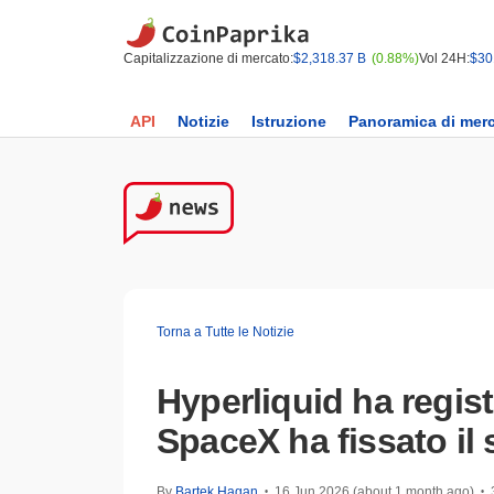
Capitalizzazione di mercato:
$2,318.37 B
(0.88%)
Vol 24H:
$30
API
Notizie
Istruzione
Panoramica di mer
Torna a Tutte le Notizie
Hyperliquid ha regist
SpaceX ha fissato il 
By
Bartek Hagan
16 Jun 2026 (about 1 month ago)
•
•