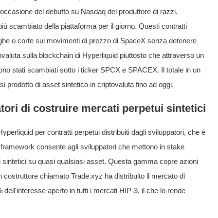
in occasione del debutto su Nasdaq del produttore di razzi.
 scambiato della piattaforma per il giorno. Questi contratti
nghe o corte sui movimenti di prezzo di SpaceX senza detenere
ovaluta sulla blockchain di Hyperliquid piuttosto che attraverso un
ono stati scambiati sotto i ticker SPCX e SPACEX. Il totale in un
si prodotto di asset sintetico in criptovaluta fino ad oggi.
ori di costruire mercati perpetui sintetici
Hyperliquid per contratti perpetui distribuiti dagli sviluppatori, che è
 Il framework consente agli sviluppatori che mettono in stake
 sintetici su quasi qualsiasi asset. Questa gamma copre azioni
costruttore chiamato Trade.xyz ha distribuito il mercato di
ell'interesse aperto in tutti i mercati HIP-3, il che lo rende