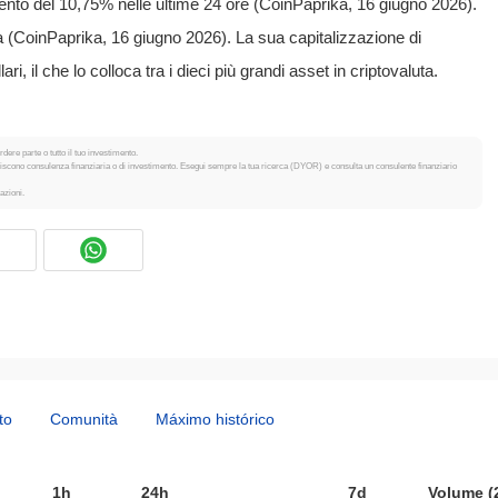
nto del 10,75% nelle ultime 24 ore (CoinPaprika, 16 giugno 2026).
na (CoinPaprika, 16 giugno 2026). La sua capitalizzazione di
ri, il che lo colloca tra i dieci più grandi asset in criptovaluta.
dere parte o tutto il tuo investimento.
tuiscono consulenza finanziaria o di investimento. Esegui sempre la tua ricerca (DYOR) e consulta un consulente finanziario
azioni.
to
Comunità
Máximo histórico
1h
24h
7d
Volume (