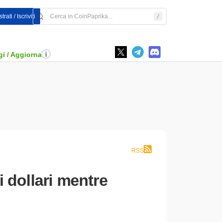
rati / Iscriviti
i / Aggiorna
RSS
i dollari mentre