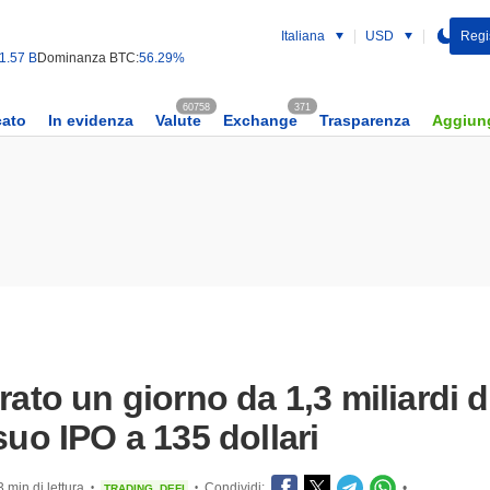
Italiana
USD
Regist
1.57 B
Dominanza BTC:
56.29%
60758
371
cato
In evidenza
Valute
Exchange
Trasparenza
Aggiung
rato un giorno da 1,3 miliardi d
suo IPO a 135 dollari
3 min di lettura
Condividi:
•
TRADING
DEFI
•
•