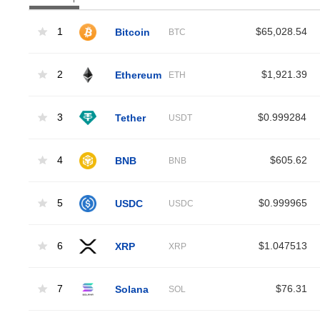
1
Bitcoin
$65,028.54
BTC
2
Ethereum
$1,921.39
ETH
3
Tether
$0.999284
USDT
4
BNB
$605.62
BNB
5
USDC
$0.999965
USDC
6
XRP
$1.047513
XRP
7
Solana
$76.31
SOL