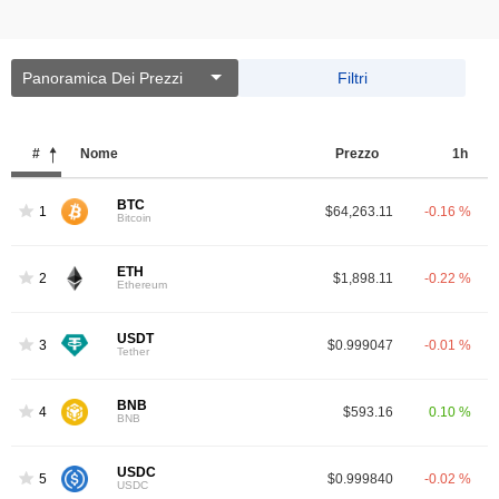
Panoramica Dei Prezzi
Filtri
#
Nome
Prezzo
1h
BTC
1
$64,263.11
-0.16 %
Bitcoin
ETH
2
$1,898.11
-0.22 %
Ethereum
USDT
3
$0.999047
-0.01 %
Tether
BNB
4
$593.16
0.10 %
BNB
USDC
5
$0.999840
-0.02 %
USDC