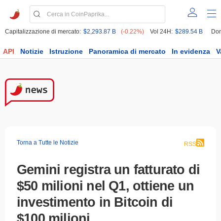
Capitalizzazione di mercato:
$2,293.87 B
(-0.22%)
Vol 24H:
$289.54 B
Dom
API
Notizie
Istruzione
Panoramica di mercato
In evidenza
V
Torna a Tutte le Notizie
RSS
Gemini registra un fatturato di
$50 milioni nel Q1, ottiene un
investimento in Bitcoin di
$100 milioni