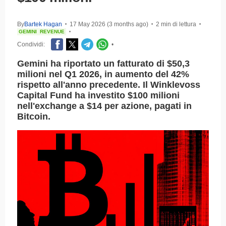
By
Bartek Hagan
17 May 2026 (3 months ago)
2 min di lettura
•
•
•
GEMINI
REVENUE
•
Condividi:
•
Gemini ha riportato un fatturato di $50,3
milioni nel Q1 2026, in aumento del 42%
rispetto all'anno precedente. Il Winklevoss
Capital Fund ha investito $100 milioni
nell'exchange a $14 per azione, pagati in
Bitcoin.