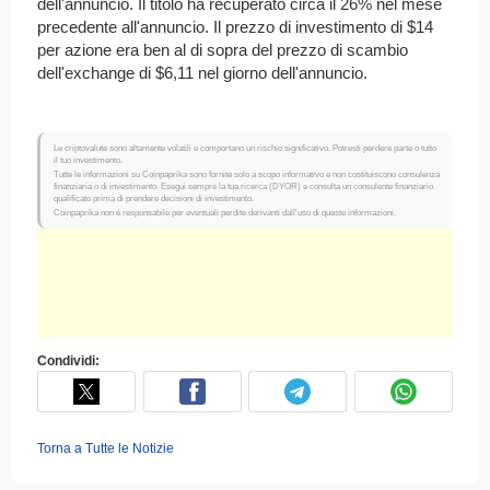
dell'annuncio. Il titolo ha recuperato circa il 26% nel mese
precedente all'annuncio. Il prezzo di investimento di $14
per azione era ben al di sopra del prezzo di scambio
dell'exchange di $6,11 nel giorno dell'annuncio.
Le criptovalute sono altamente volatili e comportano un rischio significativo. Potresti perdere parte o tutto
il tuo investimento.
Tutte le informazioni su Coinpaprika sono fornite solo a scopo informativo e non costituiscono consulenza
finanziaria o di investimento. Esegui sempre la tua ricerca (DYOR) e consulta un consulente finanziario
qualificato prima di prendere decisioni di investimento.
Coinpaprika non è responsabile per eventuali perdite derivanti dall'uso di queste informazioni.
Condividi:
Torna a Tutte le Notizie