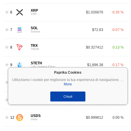
XRP
6
$1.026670
-0.35 %
XRP
SOL
7
$72.63
-0.07 %
Solana
TRX
8
$0.327412
0.13 %
TRON
STETH
9
$1,896.38
-0.17 %
Lido Staked Ether
Paprika Cookies
Utilizziamo i cookie per migliorare la tua esperienza di navigazione.
...
HYPE
10
$55.63
-0.06 %
More
Hyperliquid
Chiudi
DOGE
11
$0.069189
0.04 %
Dogecoin
USDS
12
$0.999812
0.00 %
Usds