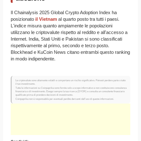
Il Chainalysis 2025 Global Crypto Adoption Index ha
posizionato
il Vietnam
al quarto posto tra tutti i paesi.
L'indice misura quanto ampiamente le popolazioni
utilizzano le criptovalute rispetto al reddito e all'accesso a
Internet. India, Stati Uniti e Pakistan si sono classificati
rispettivamente al primo, secondo e terzo posto.
Blockhead e KuCoin News citano entrambi questo ranking
in modo indipendente.
Le criptovalute sono altamente volatili e comportano un rischio significativo. Potresti perdere parte o tutto
il tuo investimento.
Tutte le informazioni su Coinpaprika sono fornite solo a scopo informativo e non costituiscono consulenza
finanziaria o di investimento. Esegui sempre la tua ricerca (DYOR) e consulta un consulente finanziario
qualificato prima di prendere decisioni di investimento.
Coinpaprika non è responsabile per eventuali perdite derivanti dall'uso di queste informazioni.