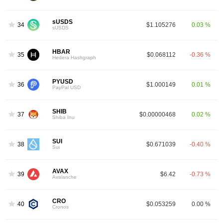
sUSDS
34
$1.105276
0.03 %
sUSDS
HBAR
35
$0.068112
-0.36 %
Hedera Hashgraph
PYUSD
36
$1.000149
0.01 %
PayPal USD
SHIB
37
$0.00000468
0.02 %
Shiba Inu
SUI
38
$0.671039
-0.40 %
Sui
AVAX
39
$6.42
-0.73 %
Avalanche
CRO
40
$0.053259
0.00 %
Cronos