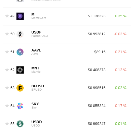
M
49
$1.138323
0.35 %
MemeCore
USDF
50
$0.993812
-0.02 %
Falcon USD
AAVE
51
$89.15
-0.21 %
Aave
MNT
52
$0.408373
-0.12 %
Mantle
BFUSD
53
$0.998515
0.02 %
BFUSD
SKY
54
$0.055324
-0.17 %
Sky
USDD
55
$0.999247
0.01 %
USDD