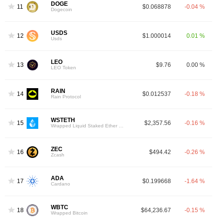
DOGE
11
$0.068878
-0.04 %
Dogecoin
USDS
12
$1.000014
0.01 %
Usds
LEO
13
$9.76
0.00 %
LEO Token
RAIN
14
$0.012537
-0.18 %
Rain Protocol
WSTETH
15
$2,357.56
-0.16 %
Wrapped Liquid Staked Ether 2.0
ZEC
16
$494.42
-0.26 %
Zcash
ADA
17
$0.199668
-1.64 %
Cardano
WBTC
18
$64,236.67
-0.15 %
Wrapped Bitcoin