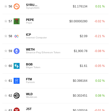
SYRUPUSDC
56
$1.176134
0.01 %
SyrupUSDC
PEPE
57
$0.00000280
-0.02 %
Pepe
ICP
58
$2.09
-0.21 %
Internet Computer
WETH
59
$1,900.78
-0.08 %
Binance-Peg Ethereum Token
BGB
60
$1.61
-0.05 %
Bitget Token
FTM
61
$0.398164
0.02 %
Fantom
WLD
62
$0.302451
0.08 %
Worldcoin
JST
63
$0.105516
-0.01 %