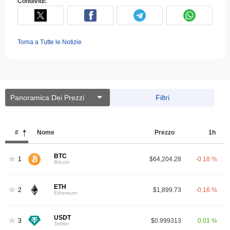
Condividi:
Torna a Tutte le Notizie
Panoramica Dei Prezzi
Filtri
#
Nome
Prezzo
1h
BTC
1
$64,204.28
-0.18 %
Bitcoin
ETH
2
$1,899.73
-0.16 %
Ethereum
USDT
3
$0.999313
0.01 %
Tether