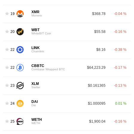
XMR
19
$368.78
-0.04 %
Monero
WBT
20
$55.58
-0.16 %
WhiteBIT Coin
LINK
22
$8.16
-0.38 %
Chainlink
CBBTC
22
$64,223.29
-0.17 %
Coinbase Wrapped BTC
XLM
23
$0.161365
-0.13 %
Stellar
DAI
24
$1.000095
0.01 %
Dai
WETH
25
$1,900.04
-0.16 %
WETH