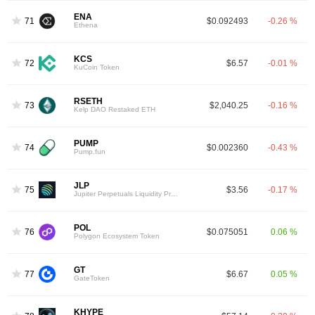
ENA
71
$0.092493
-0.26 %
Ethena
KCS
72
$6.57
-0.01 %
KuCoin Token
RSETH
73
$2,040.25
-0.16 %
Kelp DAO Restaked ETH
PUMP
74
$0.002360
-0.43 %
Pump.fun
JLP
75
$3.56
-0.17 %
Jupiter Perpetuals Liquidity Provider Token
POL
76
$0.075051
0.06 %
Polygon Ecosystem Token
GT
77
$6.67
0.05 %
GateToken
KHYPE