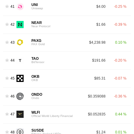
UNI
41
$4.00
-0.25 %
Uniswap
NEAR
42
$1.66
-0.39 %
Near Protocol
PAXG
43
$4,238.98
0.10 %
PAX Gold
TAO
44
$191.66
-0.20 %
BitTensor
OKB
45
$85.31
-0.07 %
OKB
ONDO
46
$0.359088
-0.36 %
Ondo
WLFI
47
$0.052835
0.44 %
Official World Liberty Financial
SUSDE
48
$1.24
0.01 %
Ethena Staked USDe