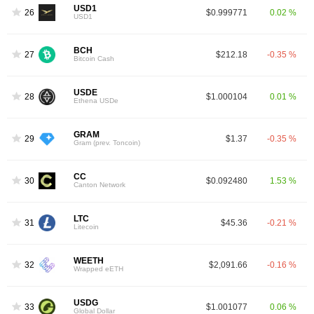
USD1
26
$0.999771
0.02 %
USD1
BCH
27
$212.18
-0.35 %
Bitcoin Cash
USDE
28
$1.000104
0.01 %
Ethena USDe
GRAM
29
$1.37
-0.35 %
Gram (prev. Toncoin)
CC
30
$0.092480
1.53 %
Canton Network
LTC
31
$45.36
-0.21 %
Litecoin
WEETH
32
$2,091.66
-0.16 %
Wrapped eETH
USDG
33
$1.001077
0.06 %
Global Dollar