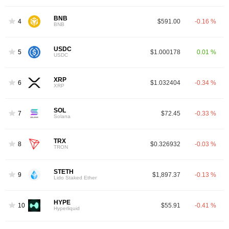
BNB
4
$591.00
-0.16 %
BNB
USDC
5
$1.000178
0.01 %
USDC
XRP
6
$1.032404
-0.34 %
XRP
SOL
7
$72.45
-0.33 %
Solana
TRX
8
$0.326932
-0.03 %
TRON
STETH
9
$1,897.37
-0.13 %
Lido Staked Ether
HYPE
10
$55.91
-0.41 %
Hyperliquid