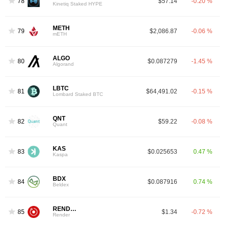
78
$57.14
-0.20 %
Kinetiq Staked HYPE
METH
79
$2,086.87
-0.06 %
mETH
ALGO
80
$0.087279
-1.45 %
Algorand
LBTC
81
$64,491.02
-0.15 %
Lombard Staked BTC
QNT
82
$59.22
-0.08 %
Quant
KAS
83
$0.025653
0.47 %
Kaspa
BDX
84
$0.087916
0.74 %
Beldex
RENDER
85
$1.34
-0.72 %
Render