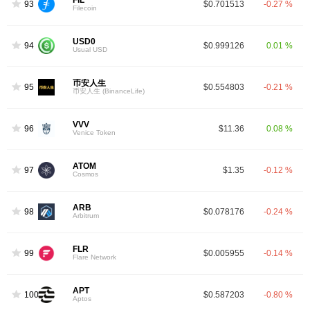
FIL
93
$0.701513
-0.27 %
Filecoin
USD0
94
$0.999126
0.01 %
Usual USD
币安人生
95
$0.554803
-0.21 %
币安人生 (BinanceLife)
VVV
96
$11.36
0.08 %
Venice Token
ATOM
97
$1.35
-0.12 %
Cosmos
ARB
98
$0.078176
-0.24 %
Arbitrum
FLR
99
$0.005955
-0.14 %
Flare Network
APT
100
$0.587203
-0.80 %
Aptos