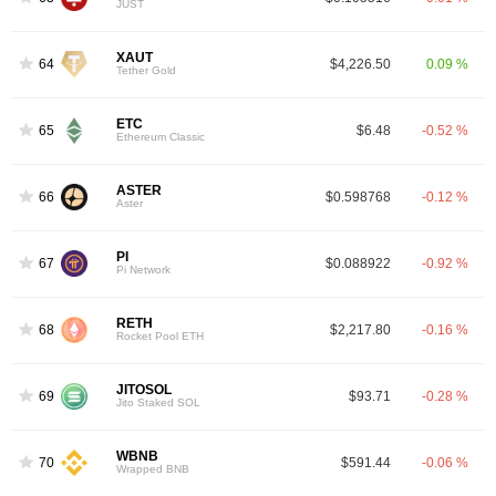
JUST
XAUT
64
$4,226.50
0.09 %
Tether Gold
ETC
65
$6.48
-0.52 %
Ethereum Classic
ASTER
66
$0.598768
-0.12 %
Aster
PI
67
$0.088922
-0.92 %
Pi Network
RETH
68
$2,217.80
-0.16 %
Rocket Pool ETH
JITOSOL
69
$93.71
-0.28 %
Jito Staked SOL
WBNB
70
$591.44
-0.06 %
Wrapped BNB