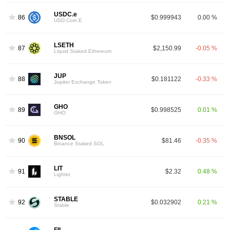
USDC.e
86
$0.999943
0.00 %
USD Coin.E
LSETH
87
$2,150.99
-0.05 %
Liquid Staked Ethereum
JUP
88
$0.181122
-0.33 %
Jupiter Exchange Token
GHO
89
$0.998525
0.01 %
GHO
BNSOL
90
$81.46
-0.35 %
Binance Staked SOL
LIT
91
$2.32
0.48 %
Lighter
STABLE
92
$0.032902
0.21 %
Stable