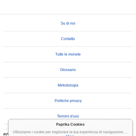
Su di noi
Contatto
Tutte le monete
Glossario
Metodologia
Politiche privacy
Termini d'uso
Paprika Cookies
Utilizziamo i cookie per migliorare la tua esperienza di navigazione.
...
AVVERTENZA IMPORTANTE:
Le criptovalute sono altamente volatili e comportano