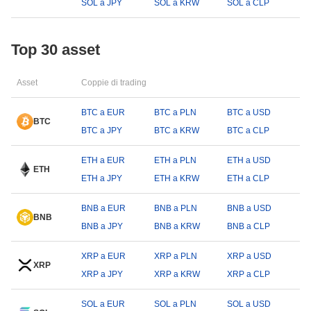
SOL a JPY
SOL a KRW
SOL a CLP
Top 30 asset
Asset
Coppie di trading
BTC a EUR
BTC a PLN
BTC a USD
BTC
BTC a JPY
BTC a KRW
BTC a CLP
ETH a EUR
ETH a PLN
ETH a USD
ETH
ETH a JPY
ETH a KRW
ETH a CLP
BNB a EUR
BNB a PLN
BNB a USD
BNB
BNB a JPY
BNB a KRW
BNB a CLP
XRP a EUR
XRP a PLN
XRP a USD
XRP
XRP a JPY
XRP a KRW
XRP a CLP
SOL a EUR
SOL a PLN
SOL a USD