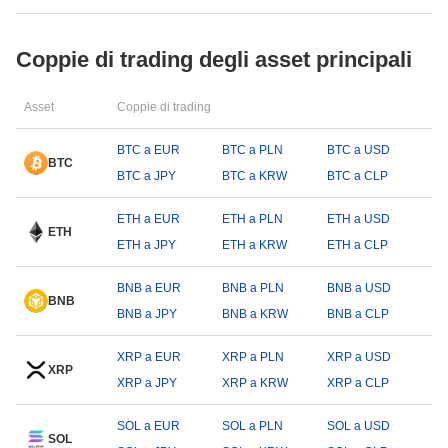
Coppie di trading degli asset principali
Asset
Coppie di trading
BTC a EUR
BTC a PLN
BTC a USD
BTC
BTC a JPY
BTC a KRW
BTC a CLP
ETH a EUR
ETH a PLN
ETH a USD
ETH
ETH a JPY
ETH a KRW
ETH a CLP
BNB a EUR
BNB a PLN
BNB a USD
BNB
BNB a JPY
BNB a KRW
BNB a CLP
XRP a EUR
XRP a PLN
XRP a USD
XRP
XRP a JPY
XRP a KRW
XRP a CLP
SOL a EUR
SOL a PLN
SOL a USD
SOL