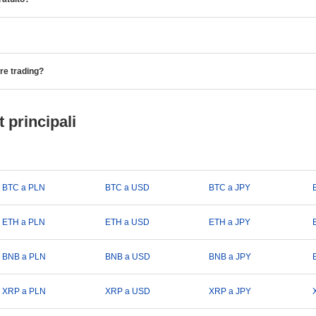
are trading?
 principali
BTC a PLN
BTC a USD
BTC a JPY
ETH a PLN
ETH a USD
ETH a JPY
BNB a PLN
BNB a USD
BNB a JPY
XRP a PLN
XRP a USD
XRP a JPY