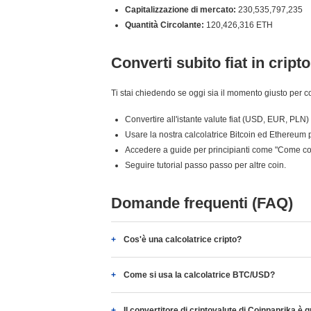
Capitalizzazione di mercato:
230,535,797,235
Quantità Circolante:
120,426,316 ETH
Converti subito fiat in cripto
Ti stai chiedendo se oggi sia il momento giusto per c
Convertire all'istante valute fiat (USD, EUR, PLN) 
Usare la nostra calcolatrice Bitcoin ed Ethereum p
Accedere a guide per principianti come "Come c
Seguire tutorial passo passo per altre coin.
Domande frequenti (FAQ)
Cos'è una calcolatrice cripto?
Come si usa la calcolatrice BTC/USD?
Il convertitore di criptovalute di Coinpaprika è g