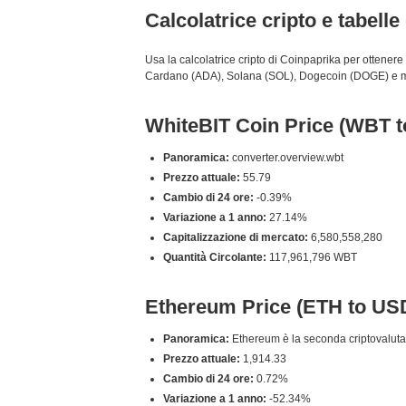
Calcolatrice cripto e tabell
Usa la calcolatrice cripto di Coinpaprika per ottenere
Cardano (ADA), Solana (SOL), Dogecoin (DOGE) e molti 
WhiteBIT Coin Price (WBT 
Panoramica:
converter.overview.wbt
Prezzo attuale:
55.79
Cambio di 24 ore:
-0.39%
Variazione a 1 anno:
27.14%
Capitalizzazione di mercato:
6,580,558,280
Quantità Circolante:
117,961,796 WBT
Ethereum Price (ETH to US
Panoramica:
Ethereum è la seconda criptovaluta p
Prezzo attuale:
1,914.33
Cambio di 24 ore:
0.72%
Variazione a 1 anno:
-52.34%