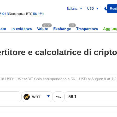
Italiana
USD
Regist
5.04 B
Dominanza BTC:
56.46%
60756
372
cato
In evidenza
Valute
Exchange
Trasparenza
Aggiung
titore e calcolatrice di cript
in USD: 1 WhiteBIT Coin corrispondono a 56.1 USD al August 8 at 1: