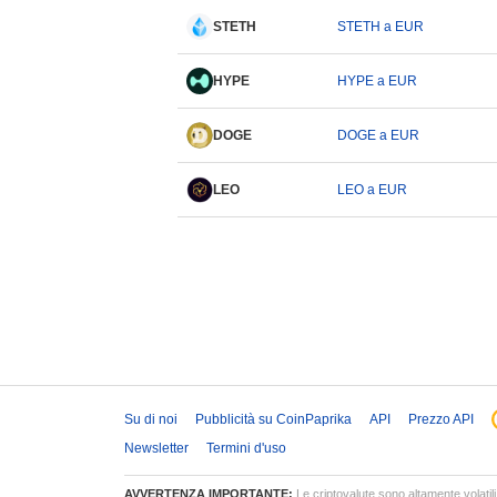
STETH
STETH a EUR
HYPE
HYPE a EUR
DOGE
DOGE a EUR
LEO
LEO a EUR
Su di noi
Pubblicità su CoinPaprika
API
Prezzo API
Newsletter
Termini d'uso
AVVERTENZA IMPORTANTE:
Le criptovalute sono altamente volatili