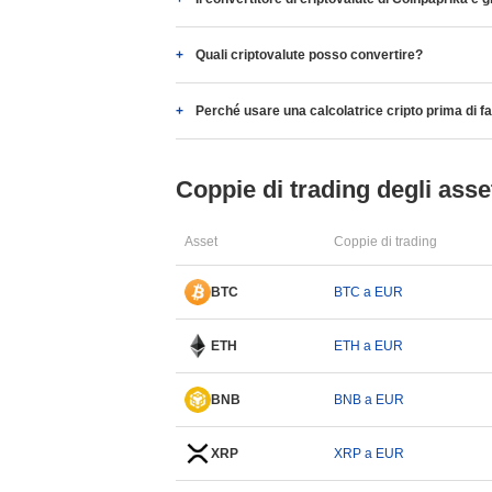
Quali criptovalute posso convertire?
Perché usare una calcolatrice cripto prima di f
Coppie di trading degli asset
Asset
Coppie di trading
BTC
BTC a EUR
ETH
ETH a EUR
BNB
BNB a EUR
XRP
XRP a EUR