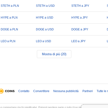
STETH a PLN
STETH a USD
STETH a JPY
HYPE a PLN
HYPE a USD
HYPE a JPY
DOGE a PLN
DOGE a USD
DOGE a JPY
LEO a PLN
LEO a USD
LEO a JPY
Mostra di più (20)
Contatto
Convertitore
Nessuna pubblicità
Partneri
Tutte le
 e comportano rischi significativi. Potresti perdere parte o tutto il tuo investimento. Tutte le