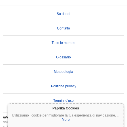
Su di noi
Contatto
Tutte le monete
Glossario
Metodologia
Politiche privacy
Termini d'uso
Paprika Cookies
Utilizziamo i cookie per migliorare la tua esperienza di navigazione.
...
AVVERTENZA IMPORTANTE:
Le criptovalute sono altamente volatili e comportano
More
rischi significativi. Potresti perdere parte o tutto il tuo investimento. Tutte le informazioni
su Coinpaprika sono fornite esclusivamente a scopo informativo e non costituiscono