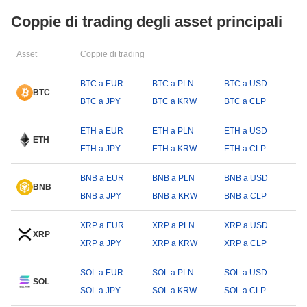
Coppie di trading degli asset principali
Asset
Coppie di trading
BTC a EUR
BTC a PLN
BTC a USD
BTC
BTC a JPY
BTC a KRW
BTC a CLP
ETH a EUR
ETH a PLN
ETH a USD
ETH
ETH a JPY
ETH a KRW
ETH a CLP
BNB a EUR
BNB a PLN
BNB a USD
BNB
BNB a JPY
BNB a KRW
BNB a CLP
XRP a EUR
XRP a PLN
XRP a USD
XRP
XRP a JPY
XRP a KRW
XRP a CLP
SOL a EUR
SOL a PLN
SOL a USD
SOL
SOL a JPY
SOL a KRW
SOL a CLP