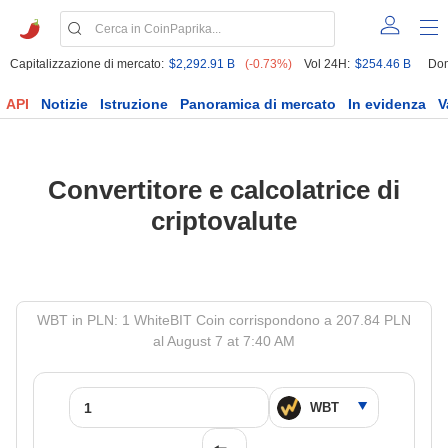
Capitalizzazione di mercato:
$2,292.91 B
(-0.73%)
Vol 24H:
$254.46 B
Dom
API
Notizie
Istruzione
Panoramica di mercato
In evidenza
V
Convertitore e calcolatrice di
criptovalute
WBT in PLN: 1 WhiteBIT Coin corrispondono a 207.84 PLN
al August 7 at 7:40 AM