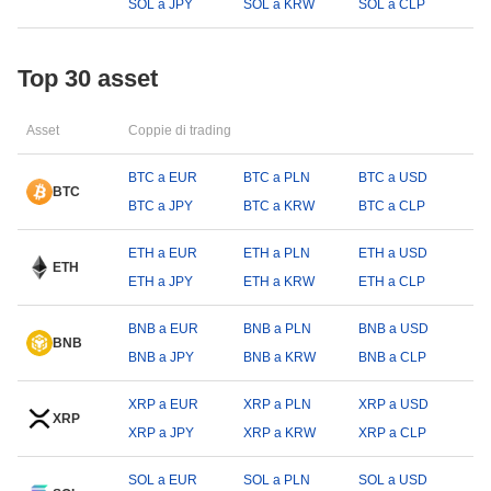
SOL a JPY
SOL a KRW
SOL a CLP
Top 30 asset
Asset
Coppie di trading
BTC a EUR
BTC a PLN
BTC a USD
BTC
BTC a JPY
BTC a KRW
BTC a CLP
ETH a EUR
ETH a PLN
ETH a USD
ETH
ETH a JPY
ETH a KRW
ETH a CLP
BNB a EUR
BNB a PLN
BNB a USD
BNB
BNB a JPY
BNB a KRW
BNB a CLP
XRP a EUR
XRP a PLN
XRP a USD
XRP
XRP a JPY
XRP a KRW
XRP a CLP
SOL a EUR
SOL a PLN
SOL a USD