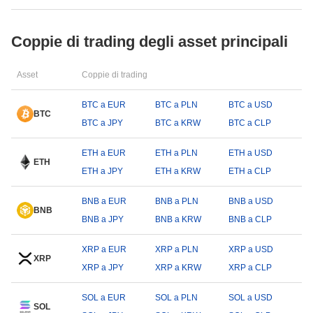
Coppie di trading degli asset principali
Asset
Coppie di trading
BTC a EUR
BTC a PLN
BTC a USD
BTC
BTC a JPY
BTC a KRW
BTC a CLP
ETH a EUR
ETH a PLN
ETH a USD
ETH
ETH a JPY
ETH a KRW
ETH a CLP
BNB a EUR
BNB a PLN
BNB a USD
BNB
BNB a JPY
BNB a KRW
BNB a CLP
XRP a EUR
XRP a PLN
XRP a USD
XRP
XRP a JPY
XRP a KRW
XRP a CLP
SOL a EUR
SOL a PLN
SOL a USD
SOL