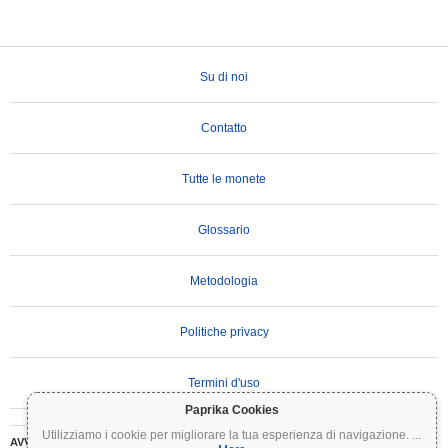
Su di noi
Contatto
Tutte le monete
Glossario
Metodologia
Politiche privacy
Termini d'uso
Paprika Cookies
Utilizziamo i cookie per migliorare la tua esperienza di navigazione.
...
AVVERTENZA IMPORTANTE:
Le criptovalute sono altamente volatili e comportano