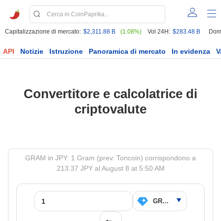
Capitalizzazione di mercato:
$2,311.88 B
(1.08%)
Vol 24H:
$283.48 B
Dom
API
Notizie
Istruzione
Panoramica di mercato
In evidenza
V
Convertitore e calcolatrice di
criptovalute
GRAM in JPY: 1 Gram (prev. Toncoin) corrispondono a
213.37 JPY al August 8 at 5:50 AM