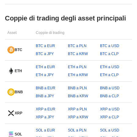
Coppie di trading degli asset principali
Asset
Coppie di trading
BTC a EUR
BTC a PLN
BTC a USD
BTC
BTC a JPY
BTC a KRW
BTC a CLP
ETH a EUR
ETH a PLN
ETH a USD
ETH
ETH a JPY
ETH a KRW
ETH a CLP
BNB a EUR
BNB a PLN
BNB a USD
BNB
BNB a JPY
BNB a KRW
BNB a CLP
XRP a EUR
XRP a PLN
XRP a USD
XRP
XRP a JPY
XRP a KRW
XRP a CLP
SOL a EUR
SOL a PLN
SOL a USD
SOL