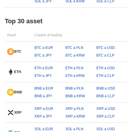
SOL a JPY
SOL a KRW
SOL a CLP
Top 30 asset
Asset
Coppie di trading
BTC a EUR
BTC a PLN
BTC a USD
BTC
BTC a JPY
BTC a KRW
BTC a CLP
ETH a EUR
ETH a PLN
ETH a USD
ETH
ETH a JPY
ETH a KRW
ETH a CLP
BNB a EUR
BNB a PLN
BNB a USD
BNB
BNB a JPY
BNB a KRW
BNB a CLP
XRP a EUR
XRP a PLN
XRP a USD
XRP
XRP a JPY
XRP a KRW
XRP a CLP
SOL a EUR
SOL a PLN
SOL a USD