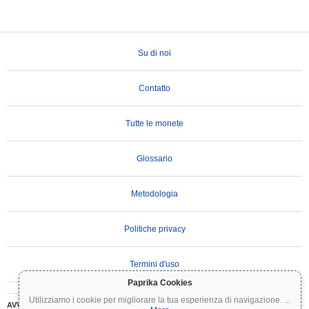
Su di noi
Contatto
Tutte le monete
Glossario
Metodologia
Politiche privacy
Termini d'uso
Paprika Cookies
Utilizziamo i cookie per migliorare la tua esperienza di navigazione.
...
AVVERTENZA IMPORTANTE:
Le criptovalute sono altamente volatili e comportano