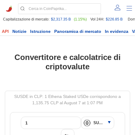
Capitalizzazione di mercato:
$2,317.35 B
(1.15%)
Vol 24H:
$226.85 B
Dom
API
Notizie
Istruzione
Panoramica di mercato
In evidenza
V
Convertitore e calcolatrice di
criptovalute
SUSDE in CLP: 1 Ethena Staked USDe corrispondono a
1,135.75 CLP al August 7 at 1:07 PM