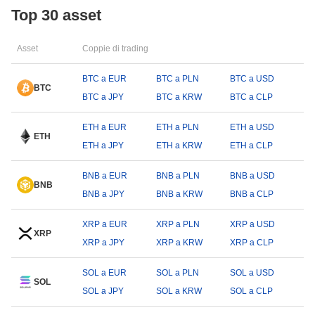
Top 30 asset
Asset
Coppie di trading
BTC a EUR
BTC a PLN
BTC a USD
BTC
BTC a JPY
BTC a KRW
BTC a CLP
ETH a EUR
ETH a PLN
ETH a USD
ETH
ETH a JPY
ETH a KRW
ETH a CLP
BNB a EUR
BNB a PLN
BNB a USD
BNB
BNB a JPY
BNB a KRW
BNB a CLP
XRP a EUR
XRP a PLN
XRP a USD
XRP
XRP a JPY
XRP a KRW
XRP a CLP
SOL a EUR
SOL a PLN
SOL a USD
SOL
SOL a JPY
SOL a KRW
SOL a CLP