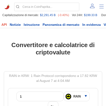
Capitalizzazione di mercato:
$2,291.45 B
(-0.40%)
Vol 24H:
$199.33 B
Dom
API
Notizie
Istruzione
Panoramica di mercato
In evidenza
V
Convertitore e calcolatrice di
criptovalute
RAIN in KRW: 1 Rain Protocol corrispondono a 17.82 KRW
al August 7 at 4:04 AM