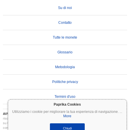
Su di noi
Contatto
Tutte le monete
Glossario
Metodologia
Politiche privacy
Termini d'uso
Paprika Cookies
Utilizziamo i cookie per migliorare la tua esperienza di navigazione.
...
AVVERTENZA IMPORTANTE:
Le criptovalute sono altamente volatili e comportano
More
rischi significativi. Potresti perdere parte o tutto il tuo investimento. Tutte le informazioni
su Coinpaprika sono fornite esclusivamente a scopo informativo e non costituiscono
consulenza finanziaria o di investimento. Conduci sempre le tue ricerche (DYOR) e
Chiudi