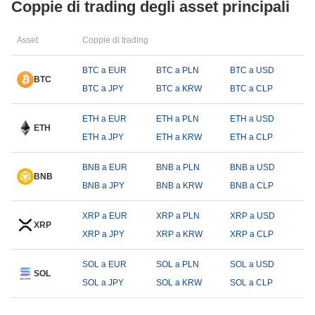
Coppie di trading degli asset principali
Asset
Coppie di trading
BTC a EUR
BTC a PLN
BTC a USD
BTC
BTC a JPY
BTC a KRW
BTC a CLP
ETH a EUR
ETH a PLN
ETH a USD
ETH
ETH a JPY
ETH a KRW
ETH a CLP
BNB a EUR
BNB a PLN
BNB a USD
BNB
BNB a JPY
BNB a KRW
BNB a CLP
XRP a EUR
XRP a PLN
XRP a USD
XRP
XRP a JPY
XRP a KRW
XRP a CLP
SOL a EUR
SOL a PLN
SOL a USD
SOL
SOL a JPY
SOL a KRW
SOL a CLP