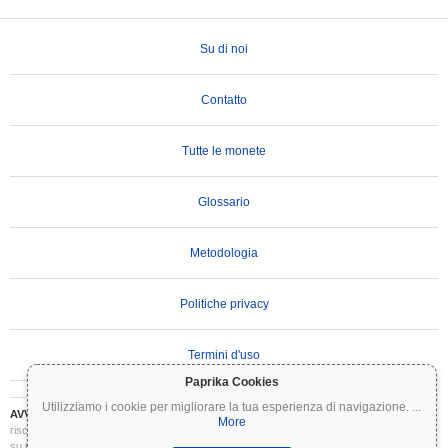
Su di noi
Contatto
Tutte le monete
Glossario
Metodologia
Politiche privacy
Termini d'uso
Paprika Cookies
Utilizziamo i cookie per migliorare la tua esperienza di navigazione.
...
AVVERTENZA IMPORTANTE:
Le criptovalute sono altamente volatili e comportano
More
rischi significativi. Potresti perdere parte o tutto il tuo investimento. Tutte le informazioni
su Coinpaprika sono fornite esclusivamente a scopo informativo e non costituiscono