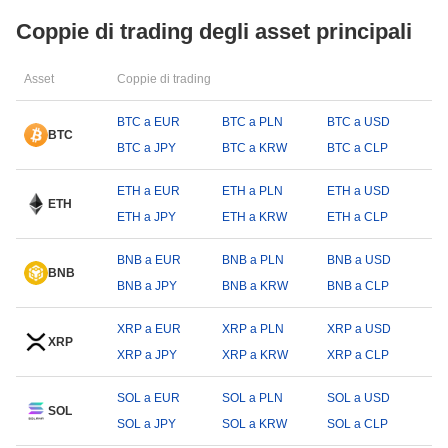
Coppie di trading degli asset principali
Asset
Coppie di trading
BTC a EUR
BTC a PLN
BTC a USD
BTC
BTC a JPY
BTC a KRW
BTC a CLP
ETH a EUR
ETH a PLN
ETH a USD
ETH
ETH a JPY
ETH a KRW
ETH a CLP
BNB a EUR
BNB a PLN
BNB a USD
BNB
BNB a JPY
BNB a KRW
BNB a CLP
XRP a EUR
XRP a PLN
XRP a USD
XRP
XRP a JPY
XRP a KRW
XRP a CLP
SOL a EUR
SOL a PLN
SOL a USD
SOL
SOL a JPY
SOL a KRW
SOL a CLP