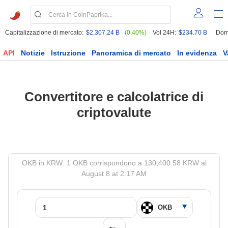
Capitalizzazione di mercato:
$2,307.24 B
(0.40%)
Vol 24H:
$234.70 B
Dom
API
Notizie
Istruzione
Panoramica di mercato
In evidenza
V
Convertitore e calcolatrice di
criptovalute
OKB in KRW: 1 OKB corrispondono a 130,400.58 KRW al
August 8 at 2:17 AM