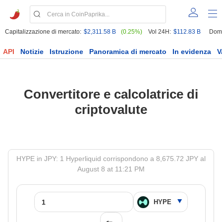
Capitalizzazione di mercato:
$2,311.58 B
(0.25%)
Vol 24H:
$112.83 B
Dom
API
Notizie
Istruzione
Panoramica di mercato
In evidenza
V
Convertitore e calcolatrice di
criptovalute
HYPE in JPY: 1 Hyperliquid corrispondono a 8,675.72 JPY al
August 8 at 11:21 PM