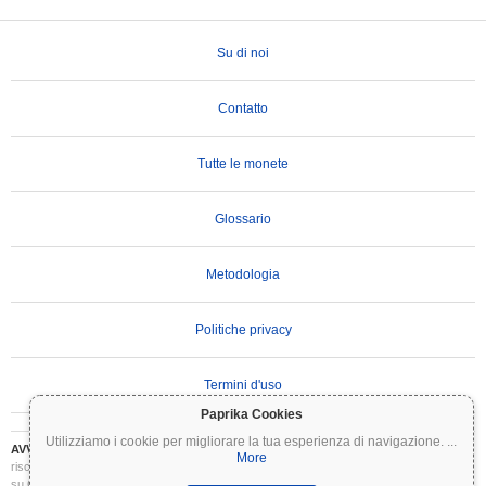
Su di noi
Contatto
Tutte le monete
Glossario
Metodologia
Politiche privacy
Termini d'uso
Paprika Cookies
Utilizziamo i cookie per migliorare la tua esperienza di navigazione.
...
AVVERTENZA IMPORTANTE:
Le criptovalute sono altamente volatili e comportano
More
rischi significativi. Potresti perdere parte o tutto il tuo investimento. Tutte le informazioni
su Coinpaprika sono fornite esclusivamente a scopo informativo e non costituiscono