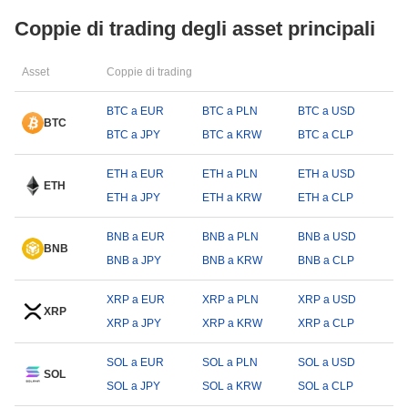
Coppie di trading degli asset principali
Asset
Coppie di trading
BTC a EUR
BTC a PLN
BTC a USD
BTC
BTC a JPY
BTC a KRW
BTC a CLP
ETH a EUR
ETH a PLN
ETH a USD
ETH
ETH a JPY
ETH a KRW
ETH a CLP
BNB a EUR
BNB a PLN
BNB a USD
BNB
BNB a JPY
BNB a KRW
BNB a CLP
XRP a EUR
XRP a PLN
XRP a USD
XRP
XRP a JPY
XRP a KRW
XRP a CLP
SOL a EUR
SOL a PLN
SOL a USD
SOL
SOL a JPY
SOL a KRW
SOL a CLP