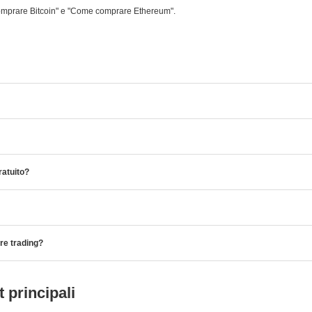
omprare Bitcoin" e "Come comprare Ethereum".
ratuito?
are trading?
 principali