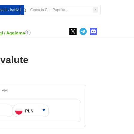
rati / Iscriviti
i / Aggiorna
ovalute
1 PM