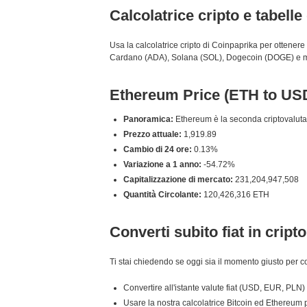
Calcolatrice cripto e tabell
Usa la calcolatrice cripto di Coinpaprika per ottenere
Cardano (ADA), Solana (SOL), Dogecoin (DOGE) e molti 
Ethereum Price (ETH to US
Panoramica:
Ethereum è la seconda criptovaluta p
Prezzo attuale:
1,919.89
Cambio di 24 ore:
0.13%
Variazione a 1 anno:
-54.72%
Capitalizzazione di mercato:
231,204,947,508
Quantità Circolante:
120,426,316 ETH
Converti subito fiat in cripto
Ti stai chiedendo se oggi sia il momento giusto per c
Convertire all'istante valute fiat (USD, EUR, PLN) 
Usare la nostra calcolatrice Bitcoin ed Ethereum p