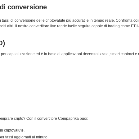
e di conversione
 i tassi di conversione delle criptovalute più accurati e in tempo reale. Confronta 
altri. Il nostro convertitore live rende facile seguire coppie di trading come ETH/
D)
er capitalizzazione ed è la base di applicazioni decentralizzate, smart contract e 
omprare cripto? Con il convertitore Coinpaprika puoi:
in criptovalute.
er tassi aggiornati al minuto.