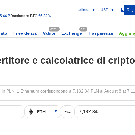
Italiana
USD
Regist
5.44 B
Dominanza BTC:
56.32%
60761
371
cato
In evidenza
Valute
Exchange
Trasparenza
Aggiung
titore e calcolatrice di cript
 in PLN: 1 Ethereum corrispondono a 7,132.34 PLN al August 8 at 7:1