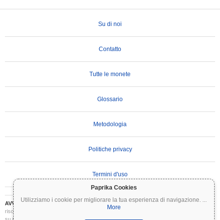
Su di noi
Contatto
Tutte le monete
Glossario
Metodologia
Politiche privacy
Termini d'uso
Paprika Cookies
Utilizziamo i cookie per migliorare la tua esperienza di navigazione.
...
AVVERTENZA IMPORTANTE:
Le criptovalute sono altamente volatili e comportano
More
rischi significativi. Potresti perdere parte o tutto il tuo investimento. Tutte le informazioni
su Coinpaprika sono fornite esclusivamente a scopo informativo e non costituiscono