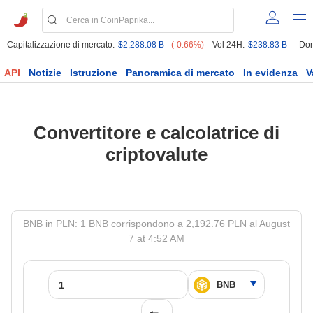
Capitalizzazione di mercato:
$2,288.08 B
(-0.66%)
Vol 24H:
$238.83 B
Dom
API
Notizie
Istruzione
Panoramica di mercato
In evidenza
V
Convertitore e calcolatrice di
criptovalute
BNB in PLN: 1 BNB corrispondono a 2,192.76 PLN al August
7 at 4:52 AM