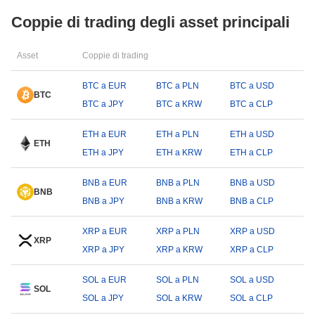
Coppie di trading degli asset principali
Asset
Coppie di trading
BTC a EUR
BTC a PLN
BTC a USD
BTC
BTC a JPY
BTC a KRW
BTC a CLP
ETH a EUR
ETH a PLN
ETH a USD
ETH
ETH a JPY
ETH a KRW
ETH a CLP
BNB a EUR
BNB a PLN
BNB a USD
BNB
BNB a JPY
BNB a KRW
BNB a CLP
XRP a EUR
XRP a PLN
XRP a USD
XRP
XRP a JPY
XRP a KRW
XRP a CLP
SOL a EUR
SOL a PLN
SOL a USD
SOL
SOL a JPY
SOL a KRW
SOL a CLP