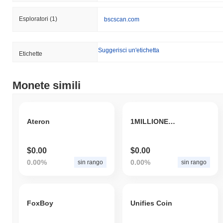
Esploratori
(1)
bscscan.com
Suggerisci un'etichetta
Etichette
Monete simili
Ateron
1MILLIONENJOY
$0.00
$0.00
0.00%
0.00%
sin rango
sin rango
FoxBoy
Unifies Coin