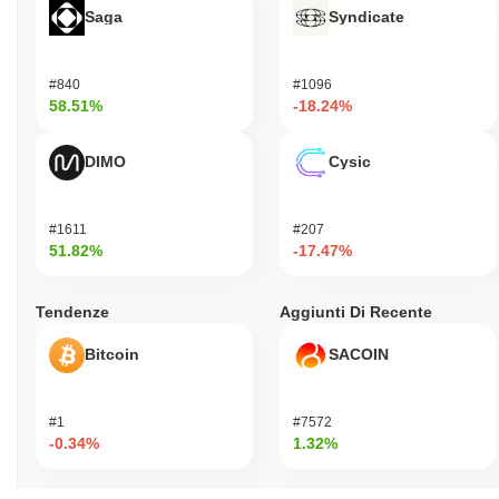
Saga
Syndicate
#840
#1096
58.51%
-18.24%
DIMO
Cysic
#1611
#207
51.82%
-17.47%
Tendenze
Aggiunti Di Recente
Bitcoin
SACOIN
#1
#7572
-0.34%
1.32%