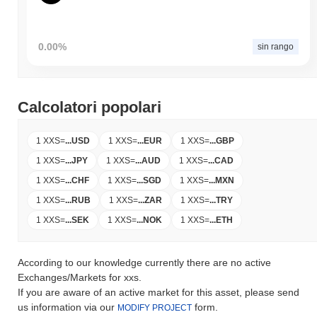
0.00%
sin rango
Calcolatori popolari
1 XXS
=
...
USD
1 XXS
=
...
EUR
1 XXS
=
...
GBP
1 XXS
=
...
JPY
1 XXS
=
...
AUD
1 XXS
=
...
CAD
1 XXS
=
...
CHF
1 XXS
=
...
SGD
1 XXS
=
...
MXN
1 XXS
=
...
RUB
1 XXS
=
...
ZAR
1 XXS
=
...
TRY
1 XXS
=
...
SEK
1 XXS
=
...
NOK
1 XXS
=
...
ETH
According to our knowledge currently there are no active
Exchanges/Markets for xxs.
If you are aware of an active market for this asset, please send
us information via our
form.
MODIFY PROJECT