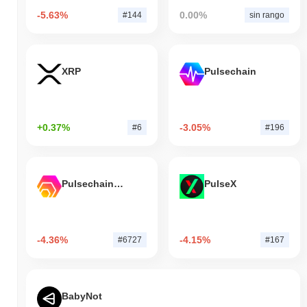
-5.63%
0.00%
#144
sin rango
XRP
Pulsechain
+0.37%
-3.05%
#6
#196
Pulsechain Bridged HEX (Pulsechain)
PulseX
-4.36%
-4.15%
#6727
#167
BabyNot