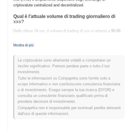
criptovalute centralized and decentralized.
Qual è l'attuale volume di trading giornaliero di
xxs?
Nelle ultime 24 ore, il volume di trading di xxs si attesta a
$0.00
.
Qual è lo storico della fascia di prezzo di xxs?
Mostra di più
Massimo Storico (ATH):
$0.002795
Minimo Storico (ATL):
$0.00
Le criptovalute sono altamente volatili e comportano un
rischio significativo. Potresti perdere parte o tutto il tuo
xxs è attualmente scambiato
~99.97%
al di sotto del suo ATH .
investimento.
Tutte le informazioni su Coinpaprika sono fornite solo a
Come si sta comportando xxs rispetto al mercato
scopo informativo e non costituiscono consulenza finanziaria
crypto più ampio?
o di investimento. Esegui sempre la tua ricerca (DYOR) e
Negli ultimi 7 giorni, xxs ha guadagnato
0.00%
, superando il
consulta un consulente finanziario qualificato prima di
mercato crypto complessivo che ha registrato un calo del
0.14%
.
prendere decisioni di investimento.
Ciò indica una forte performance nell'azione del prezzo di XXS
Coinpaprika non è responsabile per eventuali perdite derivanti
rispetto allo slancio del mercato più ampio.
dall'uso di queste informazioni.