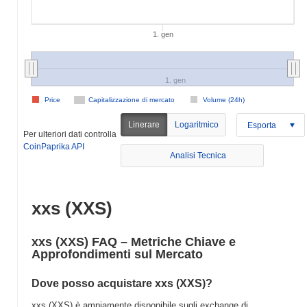
1. gen
1. gen
Price
Capitalizzazione di mercato
Volume (24h)
Linerare
Logaritmico
Esporta
Per ulteriori dati controlla
CoinPaprika API
Analisi Tecnica
xxs (XXS)
xxs (XXS) FAQ – Metriche Chiave e
Approfondimenti sul Mercato
Dove posso acquistare xxs (XXS)?
xxs (XXS) è ampiamente disponibile sugli exchange di