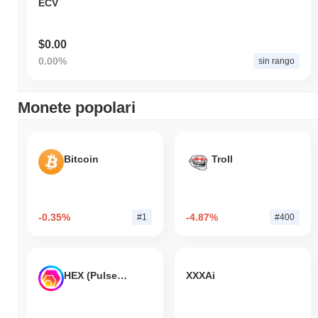
ECV
$0.00
0.00%
sin rango
Monete popolari
Bitcoin
Troll
-0.35%
-4.87%
#1
#400
HEX (Pulsechain)
XXXAi