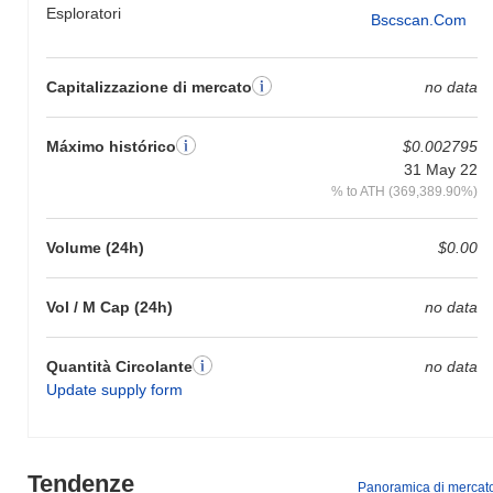
Esploratori
Bscscan.com
Capitalizzazione di mercato
no data
Máximo histórico
$0.002795
31 May 22
% to ATH (369,389.90%)
Volume (24h)
$0.00
Vol / M Cap (24h)
no data
Quantità Circolante
no data
Update supply form
Tendenze
Panoramica di mercat