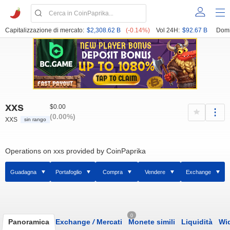
Capitalizzazione di mercato:
$2,308.62 B
(-0.14%)
Vol 24H:
$92.67 B
Domi
xxs
$0.00
(0.00%)
XXS
sin rango
Operations on xxs provided by CoinPaprika
Guadagna
Portafoglio
Compra
Vendere
Exchange
0
Panoramica
Exchange
/
Mercati
Monete simili
Liquidità
Wi