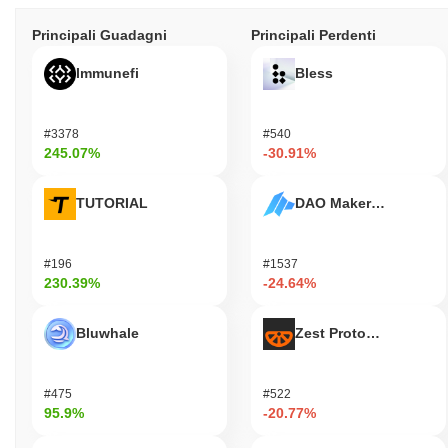
Principali Guadagni
Principali Perdenti
Immunefi
Bless
#3378
#540
245.07%
-30.91%
TUTORIAL
DAO Maker Token
#196
#1537
230.39%
-24.64%
Bluwhale
Zest Protocol
#475
#522
95.9%
-20.77%