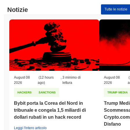
Notizie
Tutte le notizie
August 08
(12 hours
,
3 minimo di
August 08
(
2026
ago)
lettura
2026
a
HACKERS
SANCTIONS
TRUMP MEDIA
Bybit porta la Corea del Nord in
Trump Medi
tribunale e congela 1,5 miliardi di
Scommessa 
dollari rubati in un hack record
Crypto.com 
Disfano
Leggi l'intero articolo