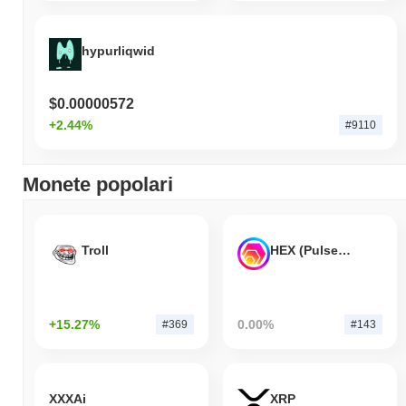
hypurliqwid
$0.00000572
+2.44%
#9110
Monete popolari
Troll
HEX (Pulsechain)
+15.27%
0.00%
#369
#143
XXXAi
XRP