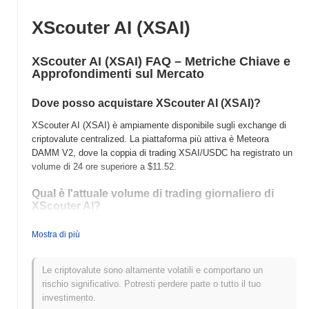
XScouter AI (XSAI)
XScouter AI (XSAI) FAQ – Metriche Chiave e
Approfondimenti sul Mercato
Dove posso acquistare XScouter AI (XSAI)?
XScouter AI (XSAI) è ampiamente disponibile sugli exchange di
criptovalute centralized. La piattaforma più attiva è Meteora
DAMM V2, dove la coppia di trading XSAI/USDC ha registrato un
volume di 24 ore superiore a
$11.52
.
Qual è l'attuale volume di trading giornaliero di
XScouter AI?
Nelle ultime 24 ore, il volume di trading di XScouter AI si attesta a
Mostra di più
$11.52
, mostrando un aumento del
465.12%
rispetto al giorno
precedente. Ciò suggerisce un aumento a breve termine
dell'attività di trading.
Le criptovalute sono altamente volatili e comportano un
rischio significativo. Potresti perdere parte o tutto il tuo
Qual è lo storico della fascia di prezzo di XScouter
investimento.
AI?