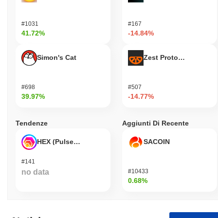
#1031
#167
41.72%
-14.84%
Simon's Cat
Zest Protocol
#698
#507
39.97%
-14.77%
Tendenze
Aggiunti Di Recente
HEX (Pulsechain)
SACOIN
#141
no data
#10433
0.68%