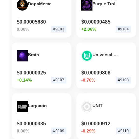
DopaMeme
Purple Troll
$0.00005680
$0.00000485
0.00%
+2.06%
#9103
#9104
Brain
Universal Basic Income
$0.00000025
$0.00009808
+0.14%
-0.70%
#9107
#9108
Larpcoin
UNIT
$0.00000335
$0.00000912
0.00%
-0.29%
#9109
#9110