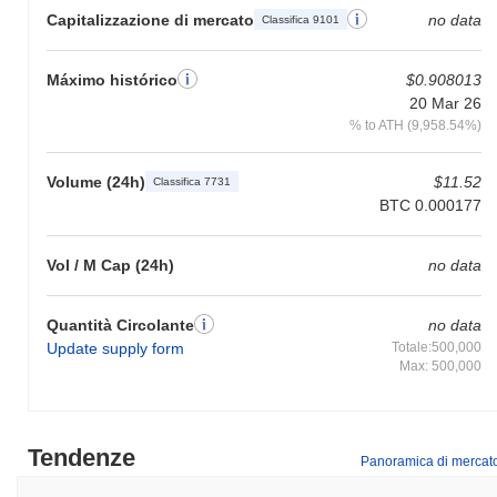
Capitalizzazione di mercato
no data
Classifica 9101
Máximo histórico
$0.908013
20 Mar 26
% to ATH (9,958.54%)
Volume (24h)
$11.52
Classifica 7731
BTC 0.000177
Vol / M Cap (24h)
no data
Quantità Circolante
no data
Update supply form
Totale:500,000
Max: 500,000
Tendenze
Panoramica di mercat