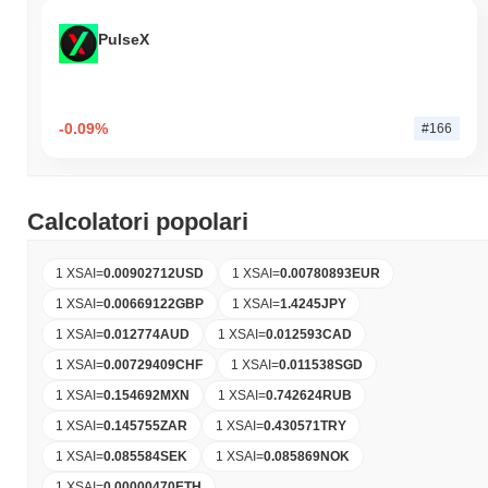
PulseX
-0.09%
#166
Calcolatori popolari
1 XSAI
=
0.00902712
USD
1 XSAI
=
0.00780893
EUR
1 XSAI
=
0.00669122
GBP
1 XSAI
=
1.4245
JPY
1 XSAI
=
0.012774
AUD
1 XSAI
=
0.012593
CAD
1 XSAI
=
0.00729409
CHF
1 XSAI
=
0.011538
SGD
1 XSAI
=
0.154692
MXN
1 XSAI
=
0.742624
RUB
1 XSAI
=
0.145755
ZAR
1 XSAI
=
0.430571
TRY
1 XSAI
=
0.085584
SEK
1 XSAI
=
0.085869
NOK
1 XSAI
=
0.00000470
ETH