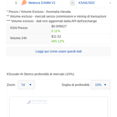
1
Meteora DAMM V2
XSAI/USDC
D
* Prezzo / Volume Escluso - Anomalia rilevata
** Volume escluso - mercati senza commissioni e mining di transazioni
*** Volume escluso - dati non aggiornati dalla API dell'exchange
$0.009027
XSAI Prezzo
0.11%
$11.52
Volume 24h
465.12%
Leggi qui come usare questi dati
XScouter AI Storico profondità di mercato (10%):
Zoom:
7d
Soglia di profondità:
10%