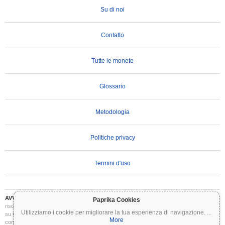
Su di noi
Contatto
Tutte le monete
Glossario
Metodologia
Politiche privacy
Termini d'uso
AVVERTENZA IMPORTANTE:
Le criptovalute sono altamente volatili e comportano
Paprika Cookies
rischi significativi. Potresti perdere parte o tutto il tuo investimento. Tutte le informazioni
Utilizziamo i cookie per migliorare la tua esperienza di navigazione.
...
su Coinpaprika sono fornite esclusivamente a scopo informativo e non costituiscono
More
consulenza finanziaria o di investimento. Conduci sempre le tue ricerche (DYOR) e