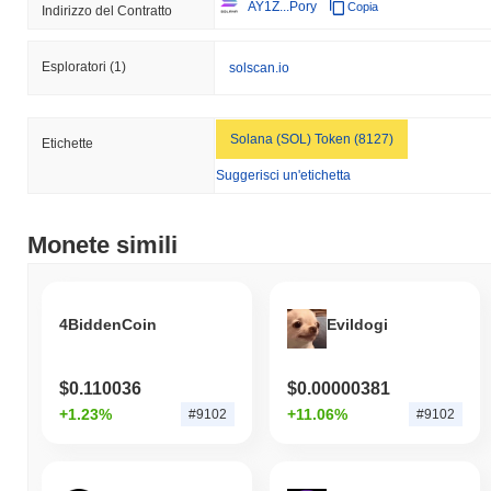
AY1Z...Pory
Copia
Indirizzo del Contratto
Esploratori
(1)
solscan.io
Solana (SOL) Token (8127)
Etichette
Suggerisci un'etichetta
Monete simili
4BiddenCoin
Evildogi
$0.110036
$0.00000381
+1.23%
+11.06%
#9102
#9102