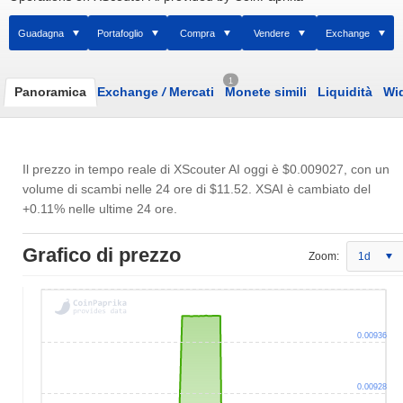
Guadagna
Portafoglio
Compra
Vendere
Exchange
1
Panoramica
Exchange
/
Mercati
Monete simili
Liquidità
Wi
Il prezzo in tempo reale di XScouter AI oggi è
$0.009027
, con un
volume di scambi nelle 24 ore di
$11.52
. XSAI è cambiato del
+0.11% nelle ultime 24 ore.
Grafico di prezzo
Zoom:
1d
0.00936
0.00928