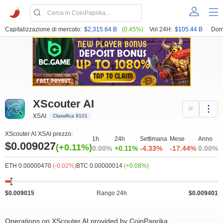
Capitalizzazione di mercato:
$2,315.64 B
(0.45%)
Vol 24H:
$105.44 B
Dom
XScouter AI
XSAI
Classifica 9101
XScouter AI XSAI prezzo:
1h
24h
Settimana
Mese
Anno
$0.009027
(+0.11%)
0.00%
+0.11%
-4.33%
-17.44%
0.00%
ETH 0.00000470
(-0.02%)
BTC 0.00000014
(+0.08%)
$0.009015
Rango 24h
$0.009401
Operations on XScouter AI provided by CoinPaprika