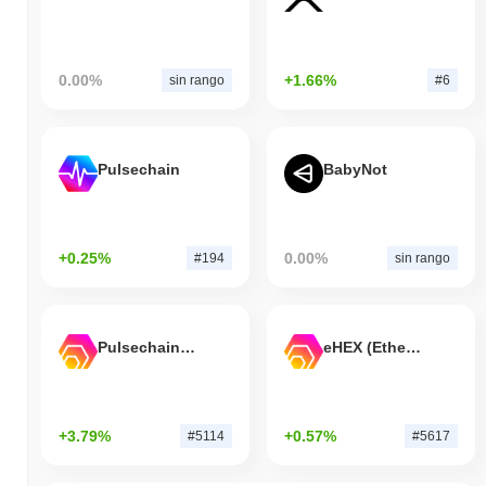
0.00%
+1.66%
sin rango
#6
Pulsechain
BabyNot
+0.25%
0.00%
#194
sin rango
Pulsechain Bridged HEX (Pulsechain)
eHEX (Ethereum)
+3.79%
+0.57%
#5114
#5617