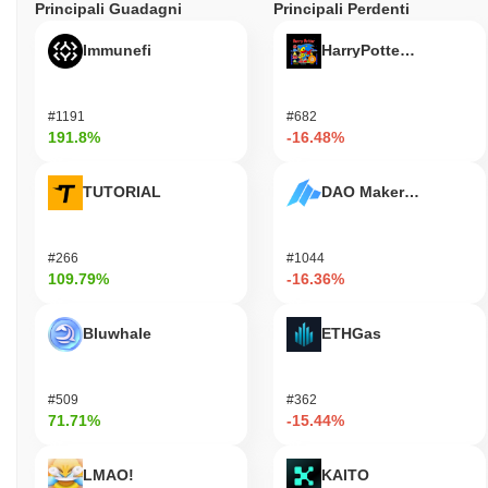
Principali Guadagni
Principali Perdenti
Immunefi
HarryPotterObamaSoni
#1191
#682
191.8%
-16.48%
TUTORIAL
DAO Maker Token
#266
#1044
109.79%
-16.36%
Bluwhale
ETHGas
#509
#362
71.71%
-15.44%
LMAO!
KAITO