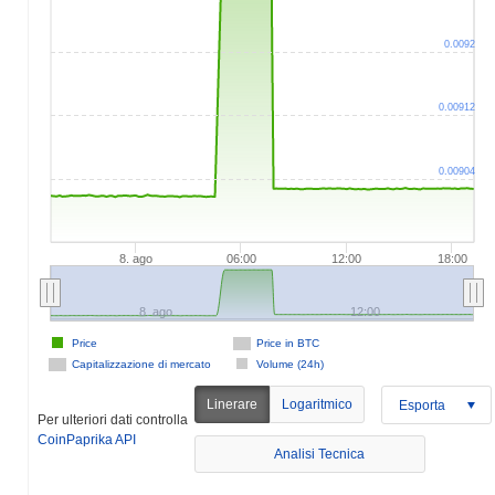
0.0092
0.00912
0.00904
8. ago
06:00
12:00
18:00
8. ago
12:00
Price
Price in BTC
Capitalizzazione di mercato
Volume (24h)
Linerare
Logaritmico
Esporta
Per ulteriori dati controlla
CoinPaprika API
Analisi Tecnica