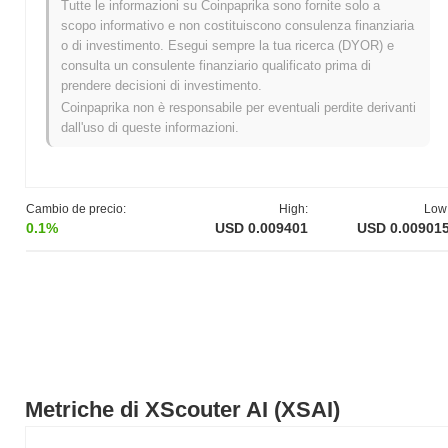
Tutte le informazioni su Coinpaprika sono fornite solo a
scopo informativo e non costituiscono consulenza finanziaria
Massimo Storico (ATH):
$0.908013
o di investimento. Esegui sempre la tua ricerca (DYOR) e
Minimo Storico (ATL):
NaN
consulta un consulente finanziario qualificato prima di
prendere decisioni di investimento.
XScouter AI è attualmente scambiato
~99.01%
al di sotto del suo
Coinpaprika non è responsabile per eventuali perdite derivanti
ATH .
dall'uso di queste informazioni.
Come si sta comportando XScouter AI rispetto al
mercato crypto più ampio?
Negli ultimi 7 giorni, XScouter AI ha diminuito del
4.33%
,
Cambio de precio:
High:
Low
sottoperformando il mercato crypto complessivo che ha registrato
0.1%
USD 0.009401
USD 0.00901
un guadagno del
0.45%
. Ciò indica un ritardo temporaneo
nell'azione del prezzo di XSAI rispetto allo slancio del mercato più
ampio.
Metriche di XScouter AI (XSAI)