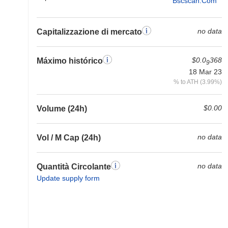
Bscscan.com
no data
Capitalizzazione di mercato
$0.0
368
Máximo histórico
9
18 Mar 23
% to ATH (3.99%)
$0.00
Volume (24h)
no data
Vol / M Cap (24h)
no data
Quantità Circolante
Update supply form