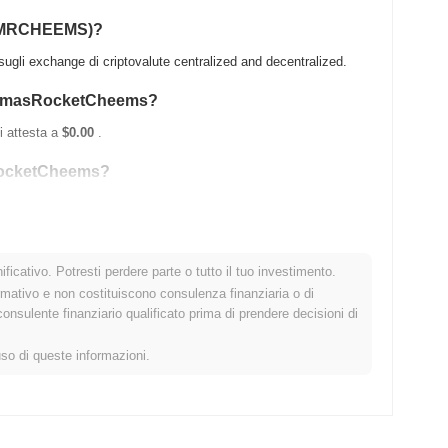
(XMRCHEEMS)?
 exchange di criptovalute centralized and decentralized.
hristmasRocketCheems?
i attesta a
$0.00
.
asRocketCheems?
o del suo ATH .
ficativo. Potresti perdere parte o tutto il tuo investimento.
rmativo e non costituiscono consulenza finanziaria o di
spetto al mercato crypto più ampio?
sulente finanziario qualificato prima di prendere decisioni di
 superando il mercato crypto complessivo che ha registrato un
uso di queste informazioni.
ezzo di XMRCHEEMS rispetto allo slancio del mercato più ampio.