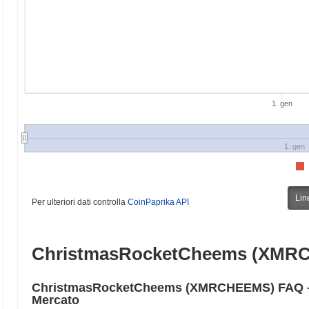
1. gen
1. gen
Lin
Per ulteriori dati controlla
CoinPaprika API
ChristmasRocketCheems (XMR
ChristmasRocketCheems (XMRCHEEMS) FAQ – M
Mercato