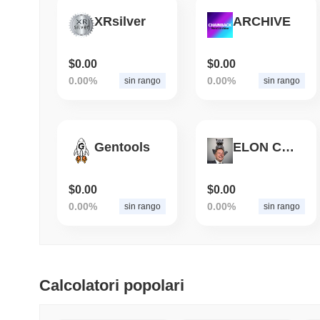
XRsilver
ARCHIVE
$0.00
$0.00
0.00%
0.00%
sin rango
sin rango
Gentools
ELON CAT COIN
$0.00
$0.00
0.00%
0.00%
sin rango
sin rango
Calcolatori popolari