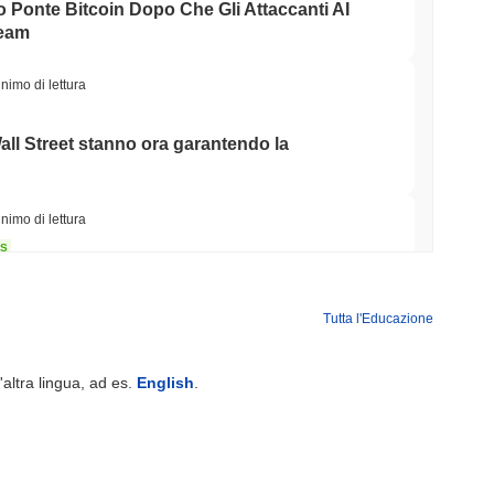
o Ponte Bitcoin Dopo Che Gli Attaccanti AI
Team
nimo di lettura
Wall Street stanno ora garantendo la
nimo di lettura
NS
o Unito approfondiscono l'allineamento delle
le del GENIUS Act...
Tutta l'Educazione
nimo di lettura
'altra lingua, ad es.
English
.
ioni Possano Stakeare Crypto Senza Mai
a
minimo di lettura