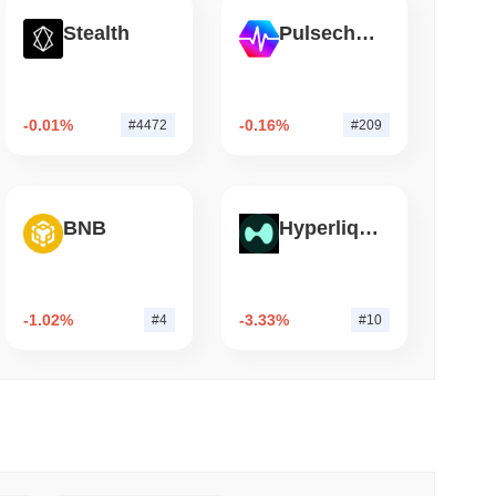
Stealth
Pulsechain
mo di lettura
 Uniti arrivano onchain mentre la crescita del
a al 1,5%
-0.01%
-0.16%
#4472
#209
BNB
Hyperliquid
-1.02%
-3.33%
#4
#10