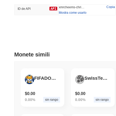
53.23%
-14.76%
Copia
xmrcheems-christmasrocketcheems
ID de API
Mostra come usarlo
Tendenze
Aggiunti Di Recente
Hyperliquid
SACOIN
#10
#5583
-3.08%
-3.9%
Monete simili
FIFADOGE
SwissTech
$0.00
$0.00
0.00%
0.00%
sin rango
sin rango