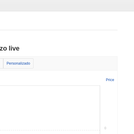
o live
Personalizado
Price
0