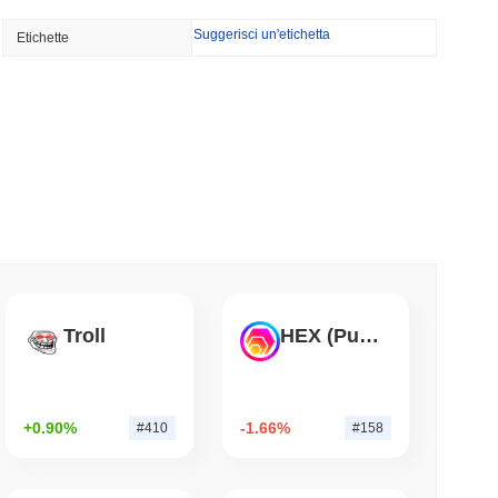
Suggerisci un'etichetta
Etichette
 vogliono bruciare le ricompense dei validatori
 50%
minimo di lettura
 500 onchain per i portafogli di auto-custodia
mo di lettura
di di Wrapped Bitcoin su Chainlink mentre
Troll
HEX (Pulsechain)
vvicina a $15 miliardi
mo di lettura
+0.90%
-1.66%
#410
#158
lia ha Ridotto le Partecipazioni in ETF
a Scommessa su Ether Staked