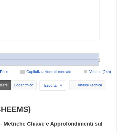
Price
Capitalizzazione di mercato
Volume (24h)
erare
Logaritmico
Analisi Tecnica
Esporta
CHEEMS)
etriche Chiave e Approfondimenti sul