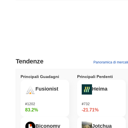
Tendenze
Panoramica di mercat
Principali Guadagni
Principali Perdenti
Fusionist
Heima
#1202
#732
83.2%
-21.71%
Biconomy
Jotchua