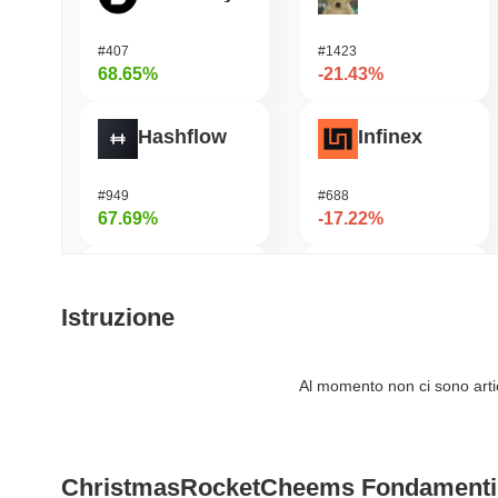
#407
#1423
68.65%
-21.43%
Hashflow
Infinex
#949
#688
67.69%
-17.22%
Zerobase
Manyu
Istruzione
#415
#1034
66.34%
-17.2%
Al momento non ci sono artico
OVERTAKE
LAB
ChristmasRocketCheems Fondamenti
#843
#1111