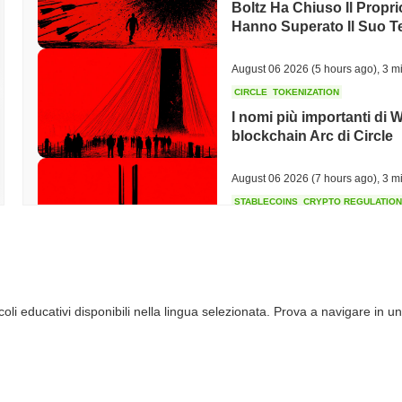
Boltz Ha Chiuso Il Propri
Hanno Superato Il Suo 
August 06 2026
(5 hours ago)
,
3 mi
CIRCLE
TOKENIZATION
I nomi più importanti di 
blockchain Arc di Circle
August 06 2026
(7 hours ago)
,
3 mi
STABLECOINS
CRYPTO REGULATIO
Gli Stati Uniti e il Regn
stablecoin mentre le rego
August 06 2026
(9 hours ago)
,
3 mi
li educativi disponibili nella lingua selezionata. Prova a navigare in un
CRYPTO SERVICES
BANKS
BNY Vuole che le Istituz
Uscire dalla Sua Custodi
August 05 2026
(21 hours ago)
,
3 