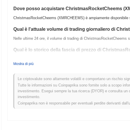
Dove posso acquistare ChristmasRocketCheems 
ChristmasRocketCheems (XMRCHEEMS) è ampiamente disponibile sugli
Qual è l'attuale volume di trading giornaliero di C
Nelle ultime 24 ore, il volume di trading di ChristmasRocketCheems s
Qual è lo storico della fascia di prezzo di Christm
Massimo Storico (ATH):
$0.0
368
9
Mostra di più
Minimo Storico (ATL):
$0.00
ChristmasRocketCheems è attualmente scambiato
~3.84%
al di sott
Le criptovalute sono altamente volatili e comportano un rischio signi
Tutte le informazioni su Coinpaprika sono fornite solo a scopo info
Come si sta comportando ChristmasRocketCheems ri
investimento. Esegui sempre la tua ricerca (DYOR) e consulta un con
investimento.
Negli ultimi 7 giorni, ChristmasRocketCheems ha guadagnato
0.00%
,
Coinpaprika non è responsabile per eventuali perdite derivanti dall'
calo del
0.07%
. Ciò indica una forte performance nell'azione del pr