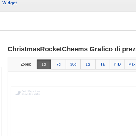
Widget
ChristmasRocketCheems Grafico di prezz
Zoom:
1d
7d
30d
1q
1a
YTD
Max