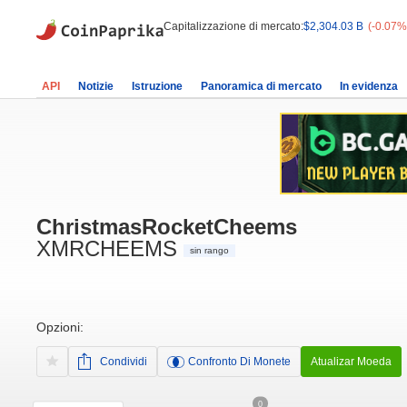
Capitalizzazione di mercato:
$2,304.03 B
(-0.07%
API
Notizie
Istruzione
Panoramica di mercato
In evidenza
ChristmasRocketCheems
XMRCHEEMS
sin rango
Opzioni:
Condividi
Confronto Di Monete
Atualizar Moeda
0