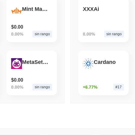
Mint Marble
XXXAi
August 05 2026
(1 day ago)
,
3 mini
ECONOMIC DATA
WEB3
I dati sul PIL degli Stati
$0.00
secondo trimestre rallent
0.00%
0.00%
sin rango
sin rango
MetaSetGO
Cardano
$0.00
0.00%
+6.77%
sin rango
#17