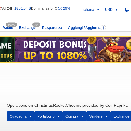
)
Vol 24H:
$251.54 B
Dominanza BTC:
56.29%
Italiana
USD
60708
374
Valute
Exchange
Trasparenza
Aggiungi / Aggiorna
Operations on ChristmasRocketCheems provided by CoinPaprika
Guadagna
Portafoglio
Compra
Vendere
Exchange