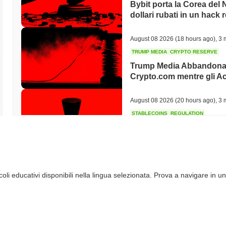
Bybit porta la Corea del N
dollari rubati in un hack 
August 08 2026
(18 hours ago)
,
3 
TRUMP MEDIA
CRYPTO RESERVE
Trump Media Abbandona 
Crypto.com mentre gli Ac
August 08 2026
(20 hours ago)
,
3 
STABLECOINS
REGULATION
Il Bridge di Stripe entra
euro in 27 stati
August 08 2026
(22 hours ago)
,
3 
li educativi disponibili nella lingua selezionata. Prova a navigare in un
TOKENIZATION
DEFI
Gli asset tokenizzati tripl
della DeFi contratta
August 08 2026
(24 hours ago)
,
3 