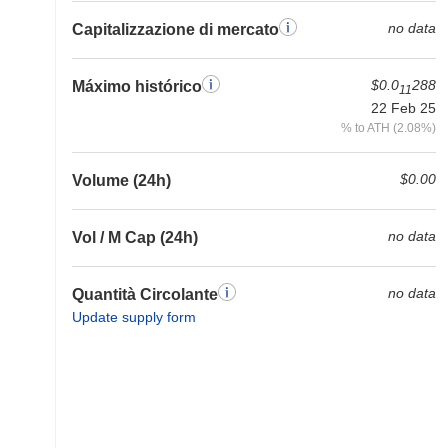
no data
Capitalizzazione di mercato
$0.0
288
Máximo histórico
11
22 Feb 25
% to ATH (2.08%)
$0.00
Volume (24h)
no data
Vol / M Cap (24h)
no data
Quantità Circolante
Update supply form