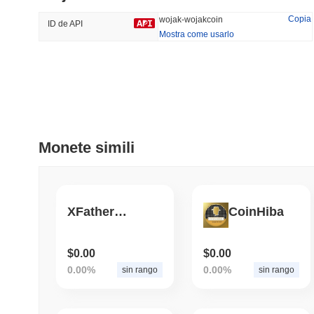
41.34%
-15.6%
Copia
wojak-wojakcoin
ID de API
Mostra come usarlo
Tendenze
Aggiunti Di Recente
Bitcoin
SACOIN
#1
#7564
-0.31%
1.26%
Monete simili
XFatherBot
CoinHiba
$0.00
$0.00
0.00%
0.00%
sin rango
sin rango