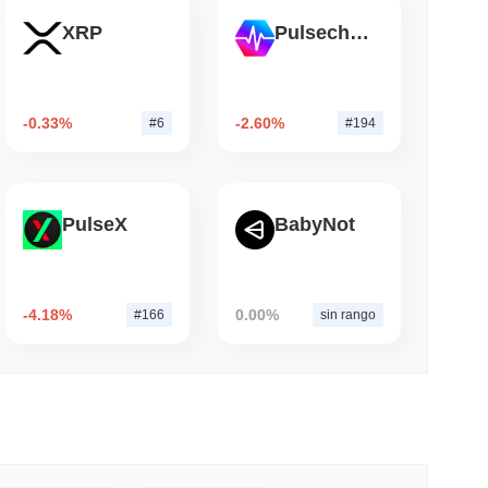
XRP
Pulsechain
mo di lettura
TORS
o mentre si avvicina la pausa di agosto
-0.33%
-2.60%
#6
#194
PulseX
BabyNot
-4.18%
0.00%
#166
sin rango