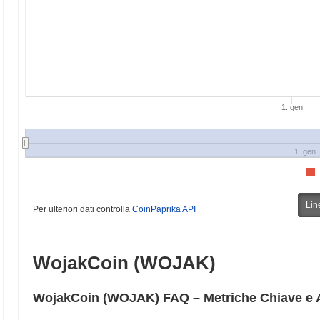
1. gen
1. gen
Lin
Per ulteriori dati controlla
CoinPaprika API
WojakCoin (WOJAK)
WojakCoin (WOJAK) FAQ – Metriche Chiave e 