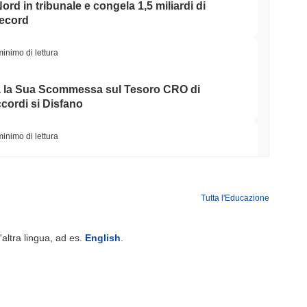
ord in tribunale e congela 1,5 miliardi di
record
minimo di lettura
la Sua Scommessa sul Tesoro CRO di
cordi si Disfano
minimo di lettura
 nel registro EU MiCA, sbloccando stablecoin in
Tutta l'Educazione
minimo di lettura
'altra lingua, ad es.
English
.
icano a 7,4 miliardi di dollari mentre il resto
minimo di lettura