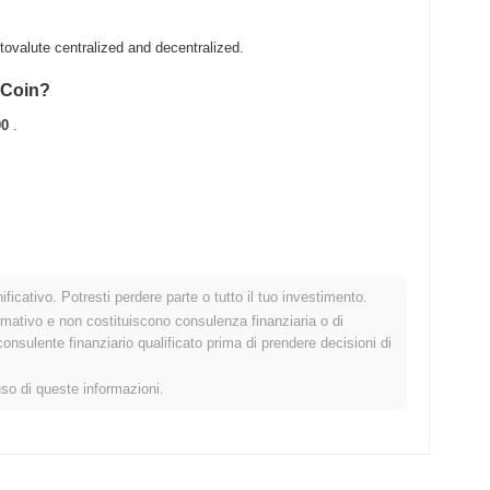
ovalute centralized and decentralized.
akCoin?
00
.
ficativo. Potresti perdere parte o tutto il tuo investimento.
ato crypto più ampio?
rmativo e non costituiscono consulenza finanziaria o di
sulente finanziario qualificato prima di prendere decisioni di
mercato crypto complessivo che ha registrato un calo del
0.12%
.
etto allo slancio del mercato più ampio.
uso di queste informazioni.