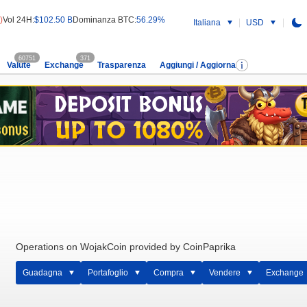
)
Vol 24H:
$102.50 B
Dominanza BTC:
56.29%
Italiana
USD
60751
371
Valute
Exchange
Trasparenza
Aggiungi / Aggiorna
Operations on WojakCoin provided by CoinPaprika
Guadagna
Portafoglio
Compra
Vendere
Exchange