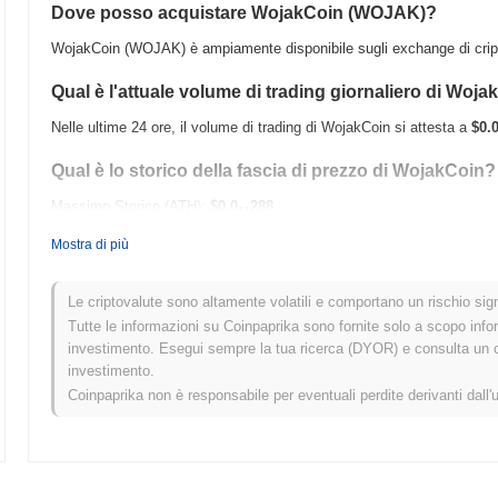
Dove posso acquistare WojakCoin (WOJAK)?
WojakCoin (WOJAK) è ampiamente disponibile sugli exchange di cript
Qual è l'attuale volume di trading giornaliero di Woj
Nelle ultime 24 ore, il volume di trading di WojakCoin si attesta a
$0.
Qual è lo storico della fascia di prezzo di WojakCoin?
Massimo Storico (ATH):
$0.0
288
11
Minimo Storico (ATL):
$0.00
Mostra di più
WojakCoin è attualmente scambiato
~2.04%
al di sotto del suo ATH .
Le criptovalute sono altamente volatili e comportano un rischio signi
Come si sta comportando WojakCoin rispetto al merc
Tutte le informazioni su Coinpaprika sono fornite solo a scopo info
investimento. Esegui sempre la tua ricerca (DYOR) e consulta un con
Negli ultimi 7 giorni, WojakCoin ha guadagnato
0.00%
, superando il 
investimento.
Ciò indica una forte performance nell'azione del prezzo di WOJAK risp
Coinpaprika non è responsabile per eventuali perdite derivanti dall'