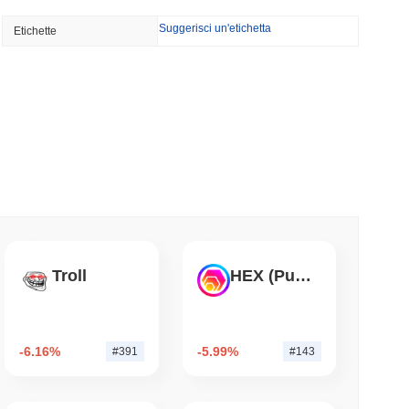
TORS
Suggerisci un'etichetta
Etichette
litta a settembre mentre i Democratici del
mo di lettura
iera di tokenizzazione nel settore immobiliare
mo di lettura
Street alla Sua App Crypto nel Regno Unito
Troll
HEX (Pulsechain)
mo di lettura
-6.16%
-5.99%
#391
#143
nza di broker-dealer negli Stati Uniti per