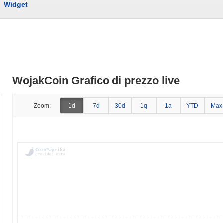
Widget
WojakCoin Grafico di prezzo live
Zoom:
1d
7d
30d
1q
1a
YTD
Max