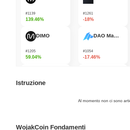
#1139
#1261
139.46%
-18%
DIMO
DAO Maker Token
#1205
#1054
59.04%
-17.46%
IoTeX
Solstice
Istruzione
#454
#584
51.31%
-15.68%
Al momento non ci sono artico
Bubblemaps
Jotchua
WojakCoin Fondamenti
#1025
#1393