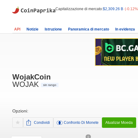
Capitalizzazione di mercato:
$2,309.26 B
(-0.12%
API
Notizie
Istruzione
Panoramica di mercato
In evidenza
WojakCoin
WOJAK
sin rango
Opzioni:
Condividi
Confronto Di Monete
Atualizar Moeda
0