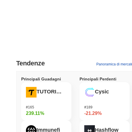
Tendenze
Panoramica di mercat
Principali Guadagni
Principali Perdenti
TUTORIAL
Cysic
#165
#189
239.11%
-21.29%
Immunefi
Hashflow