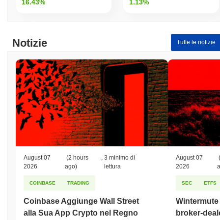
16.43%
1.13%
Notizie
Tutte le notizie
August 07
(2 hours
,
3 minimo di
August 07
2026
ago)
lettura
2026
COINBASE
TRADING
SEC
ETFS
Coinbase Aggiunge Wall Street
Wintermute o
alla Sua App Crypto nel Regno
broker-deale