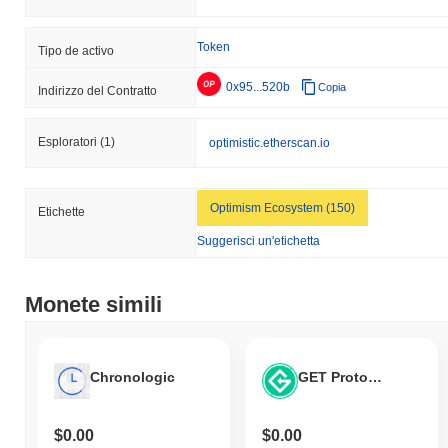
Token
Tipo de activo
0x95...520b
Copia
Indirizzo del Contratto
Esploratori
(1)
optimistic.etherscan.io
Optimism Ecosystem (150)
Etichette
Suggerisci un'etichetta
Monete simili
Chronologic
GET Protocol
$0.00
$0.00