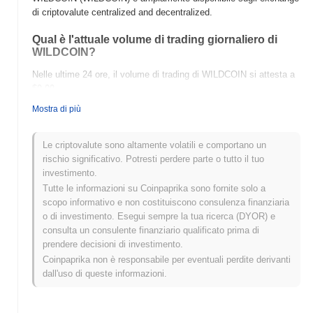
di criptovalute centralized and decentralized.
Qual è l'attuale volume di trading giornaliero di
WILDCOIN?
Nelle ultime 24 ore, il volume di trading di WILDCOIN si attesta a
$0.00
.
Mostra di più
Qual è lo storico della fascia di prezzo di
WILDCOIN?
Le criptovalute sono altamente volatili e comportano un
Massimo Storico (ATH):
$0.001000
rischio significativo. Potresti perdere parte o tutto il tuo
Minimo Storico (ATL):
$0.00
investimento.
Tutte le informazioni su Coinpaprika sono fornite solo a
WILDCOIN è attualmente scambiato
~39.92%
al di sotto del suo
scopo informativo e non costituiscono consulenza finanziaria
ATH .
o di investimento. Esegui sempre la tua ricerca (DYOR) e
consulta un consulente finanziario qualificato prima di
Come si sta comportando WILDCOIN rispetto al
prendere decisioni di investimento.
mercato crypto più ampio?
Coinpaprika non è responsabile per eventuali perdite derivanti
Negli ultimi 7 giorni, WILDCOIN ha guadagnato
0.00%
,
dall'uso di queste informazioni.
sottoperformando il mercato crypto complessivo che ha registrato
un guadagno del
0.32%
. Ciò indica un ritardo temporaneo
nell'azione del prezzo di WILDCOIN rispetto allo slancio del