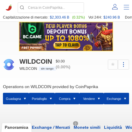
Capitalizzazione di mercato:
$2,303.46 B
(0.32%)
Vol 24H:
$240.96 B
Dom
WILDCOIN
$0.00
(0.00%)
WILDCOIN
sin rango
Operations on WILDCOIN provided by CoinPaprika
Guadagna
Portafoglio
Compra
Vendere
Exchange
0
Panoramica
Exchange
/
Mercati
Monete simili
Liquidità
Wi