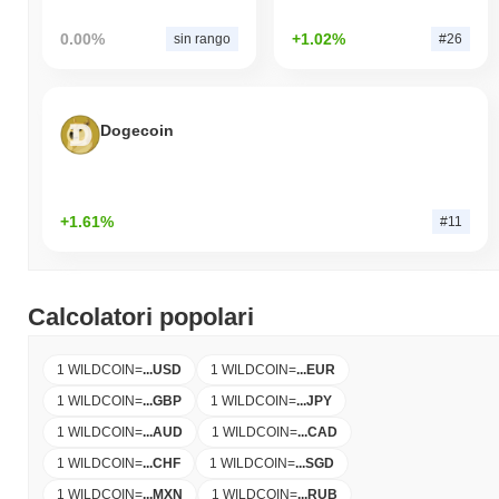
0.00%
+1.02%
sin rango
#26
Dogecoin
+1.61%
#11
Calcolatori popolari
1 WILDCOIN
=
...
USD
1 WILDCOIN
=
...
EUR
1 WILDCOIN
=
...
GBP
1 WILDCOIN
=
...
JPY
1 WILDCOIN
=
...
AUD
1 WILDCOIN
=
...
CAD
1 WILDCOIN
=
...
CHF
1 WILDCOIN
=
...
SGD
1 WILDCOIN
=
...
MXN
1 WILDCOIN
=
...
RUB