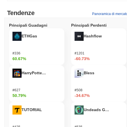
Tendenze
Panoramica di mercat
Principali Guadagni
Principali Perdenti
ETHGas
Hashflow
#336
#1201
60.67%
-60.73%
HarryPotterObamaSonic10Inu (ETH)
Bless
#627
#508
50.79%
-34.67%
TUTORIAL
Undeads Games
#425
#535