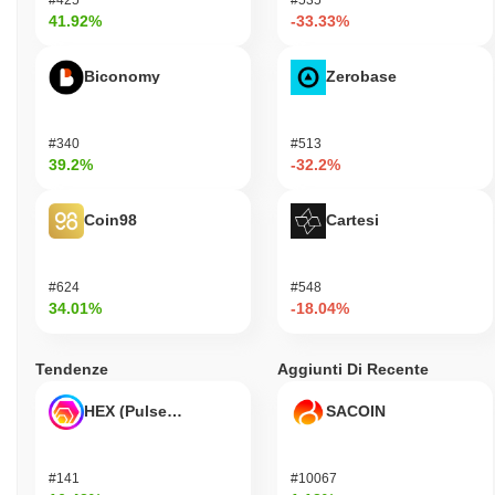
41.92%
-33.33%
Biconomy
Zerobase
#340
#513
39.2%
-32.2%
Coin98
Cartesi
#624
#548
34.01%
-18.04%
Tendenze
Aggiunti Di Recente
HEX (Pulsechain)
SACOIN
#141
#10067