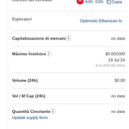
Copia
0x95...520b
Esploratori
Optimistic.etherscan.io
Capitalizzazione di mercato
no data
Máximo histórico
$0.001000
19 Jul 24
% to ATH (66.45%)
Volume (24h)
$0.00
Vol / M Cap (24h)
no data
Quantità Circolante
no data
Update supply form