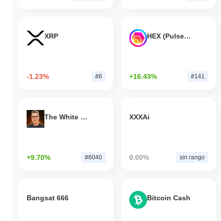
XRP
HEX (Pulsechain)
-1.23%
+16.43%
#6
#141
The White Bull
XXXAi
+9.70%
0.00%
#6040
sin rango
Bangsat 666
Bitcoin Cash