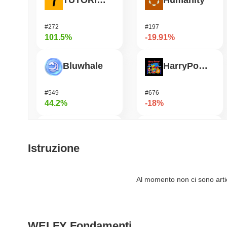
TUTORIAL
Humanity
#272
#197
101.5%
-19.91%
Bluwhale
HarryPotterObamaSonic10Inu (ETH)
#549
#676
44.2%
-18%
Simon's Cat
OVERTAKE
Istruzione
#677
#853
43.62%
-16.73%
Al momento non ci sono artico
DIMO
DAO Maker Token
WELFY Fondamenti
#1234
#1042