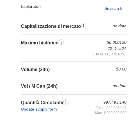
Esploratori
Solscan.io
no data
Capitalizzazione di mercato
$0.000120
Máximo histórico
22 Dec 24
% to ATH (1,770.67%)
$0.00
Volume (24h)
no data
Vol / M Cap (24h)
997,493,140
Quantità Circolante
Totale:999,986,987
Update supply form
Max: 1,000,000,000