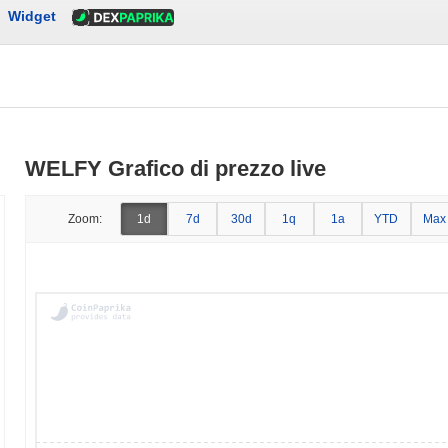
Widget
WELFY Grafico di prezzo live
Zoom:
1d
7d
30d
1q
1a
YTD
Max