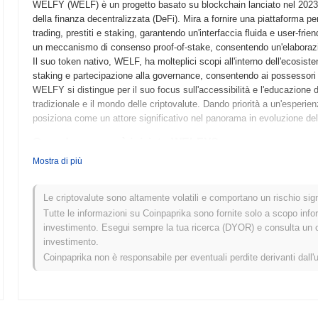
WELFY (WELF) è un progetto basato su blockchain lanciato nel 2023, pr
della finanza decentralizzata (DeFi). Mira a fornire una piattaforma per g
trading, prestiti e staking, garantendo un'interfaccia fluida e user-frie
un meccanismo di consenso proof-of-stake, consentendo un'elaborazio
Il suo token nativo, WELF, ha molteplici scopi all'interno dell'ecosis
staking e partecipazione alla governance, consentendo ai possessori di
WELFY si distingue per il suo focus sull'accessibilità e l'educazione de
tradizionale e il mondo delle criptovalute. Dando priorità a un'esper
posiziona come un attore significativo nel panorama in evoluzione della
Quando e come è iniziato WELFY?
Mostra di più
WELFY è nato a marzo 2022 quando il team fondatore ha rilasciato il p
del progetto. Il progetto ha lanciato il suo testnet a giugno 2022, con
funzionalità. Dopo la fase di test di successo, WELFY è passato al l
Le criptovalute sono altamente volatili e comportano un rischio signi
ufficiale nell'ecosistema blockchain. Lo sviluppo iniziale si è concent
Tutte le informazioni su Coinpaprika sono fornite solo a scopo info
la finanza decentralizzata (DeFi) e i token non fungibili (NFT), mirando
investimento. Esegui sempre la tua ricerca (DYOR) e consulta un con
distribuzione iniziale del token è avvenuta attraverso un modello di 
investimento.
comunità di partecipare senza le restrizioni dei metodi di raccolta fond
Coinpaprika non è responsabile per eventuali perdite derivanti dall'
traiettoria di crescita di WELFY e hanno preparato il terreno per il s
Cosa ci aspetta per WELFY?
Secondo aggiornamenti ufficiali, WELFY si sta preparando per un signi