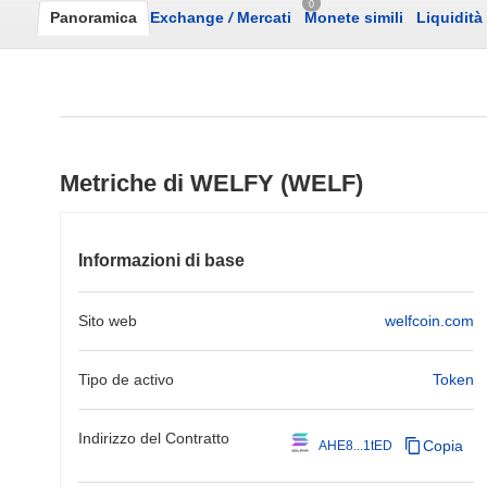
0
Panoramica
Exchange
/
Mercati
Monete simili
Liquidità
Metriche di WELFY (WELF)
Informazioni di base
Sito web
welfcoin.com
Tipo de activo
Token
Indirizzo del Contratto
Copia
AHE8...1tED