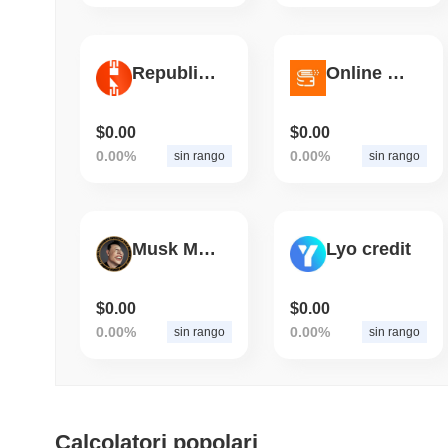
Republic Credits
Online Cold Wallet
$0.00
$0.00
0.00%
0.00%
sin rango
sin rango
Musk Melon
Lyo credit
$0.00
$0.00
0.00%
0.00%
sin rango
sin rango
Calcolatori popolari