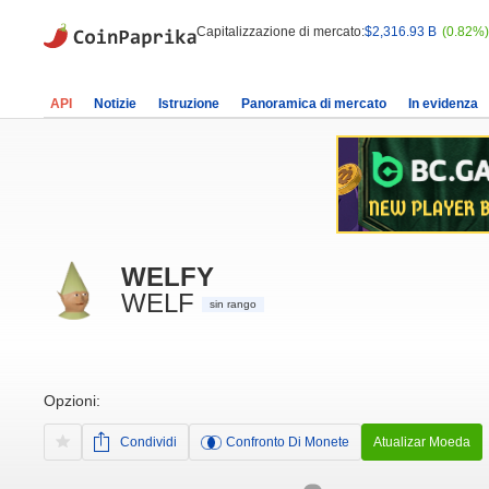
Capitalizzazione di mercato:
$2,316.93 B
(0.82%)
API
Notizie
Istruzione
Panoramica di mercato
In evidenza
WELFY
WELF
sin rango
Opzioni:
Condividi
Confronto Di Monete
Atualizar Moeda