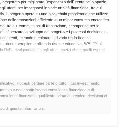
ogettato per migliorare l'esperienza dell'utente nello spazio
li utenti per impegnarsi in varie attività finanziarie, tra cui
ndly. Il progetto opera su una blockchain proprietaria che utilizza
ne delle transazioni efficiente e un minor consumo energetico.
tema, tra cui commissioni di transazione, ricompense per lo
 influenzare lo sviluppo del progetto e i processi decisionali.
gli utenti, mirando a colmare il divario tra la finanza
ienza utente semplice e offrendo risorse educative, WELFY si
 DeFi, rivolgendosi sia agli utenti novizi che a quelli esperti.
roprio whitepaper, delineando la visione e il framework tecnico
sentendo a sviluppatori e primi adottanti di sperimentare le sue
ancio del mainnet a settembre 2022, segnando il suo ingresso
ficativo. Potresti perdere parte o tutto il tuo investimento.
rato sulla creazione di una piattaforma user-friendly che integra
rmativo e non costituiscono consulenza finanziaria o di
 a migliorare l'engagement e l'accessibilità degli utenti. La
sulente finanziario qualificato prima di prendere decisioni di
lancio equo a ottobre 2022, che ha permesso ai membri della
i tradizionali. Questi passi fondamentali hanno stabilito la
uso di queste informazioni.
uo ecosistema in evoluzione.
ficativo aggiornamento del protocollo pianificato per il Q1 2024,