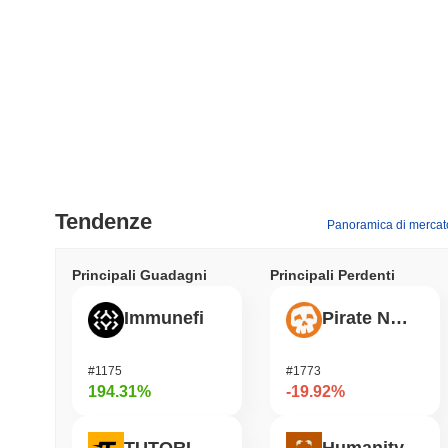
Tendenze
Panoramica di mercat
Principali Guadagni
Principali Perdenti
Immunefi
Pirate Nation Token
#1175
#1773
194.31%
-19.92%