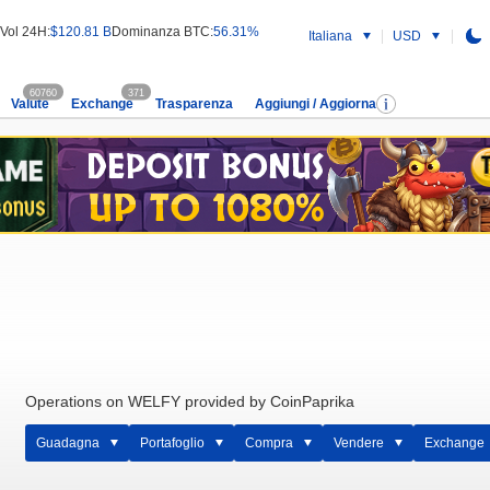
Vol 24H:
$120.81 B
Dominanza BTC:
56.31%
Italiana
USD
60760
371
Valute
Exchange
Trasparenza
Aggiungi / Aggiorna
Operations on WELFY provided by CoinPaprika
Guadagna
Portafoglio
Compra
Vendere
Exchange