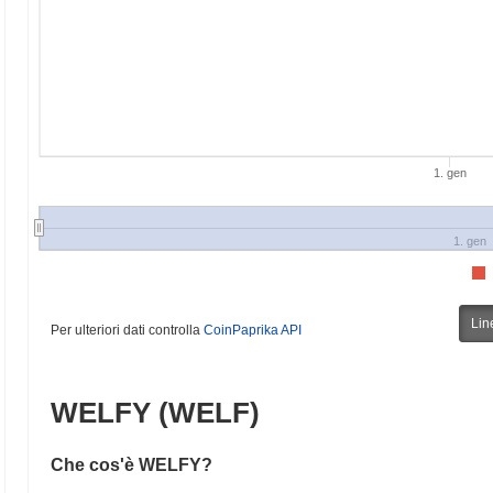
1. gen
1. gen
Lin
Per ulteriori dati controlla
CoinPaprika API
WELFY (WELF)
Che cos'è WELFY?