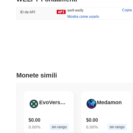
38.25%
-15.89%
Copia
welf-welfy
ID de API
Mostra come usarlo
Tendenze
Aggiunti Di Recente
HEX (Pulsechain)
SACOIN
#141
#10539
3.61%
1.17%
Monete simili
EvoVerses
Medamon
$0.00
$0.00
0.00%
0.00%
sin rango
sin rango