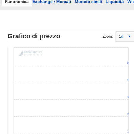
Panoramica
Exchange
/
Mercati
Monete simili
Liquidità
Wi
Grafico di prezzo
Zoom:
1d
5
4
3
2
1