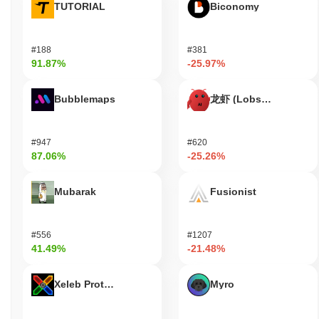
TUTORIAL
Biconomy
#188
#381
91.87%
-25.97%
Bubblemaps
龙虾 (Lobster)
#947
#620
87.06%
-25.26%
Mubarak
Fusionist
#556
#1207
41.49%
-21.48%
Xeleb Protocol
Myro