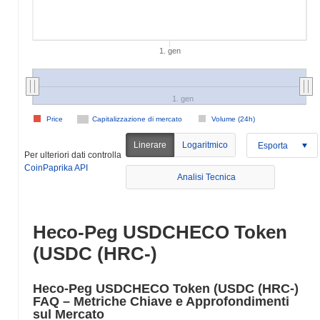
1. gen
1. gen
Price
Capitalizzazione di mercato
Volume (24h)
Linerare
Logaritmico
Esporta
Per ulteriori dati controlla
CoinPaprika API
Analisi Tecnica
Heco-Peg USDCHECO Token
(USDC (HRC-)
Heco-Peg USDCHECO Token (USDC (HRC-)
FAQ – Metriche Chiave e Approfondimenti
sul Mercato