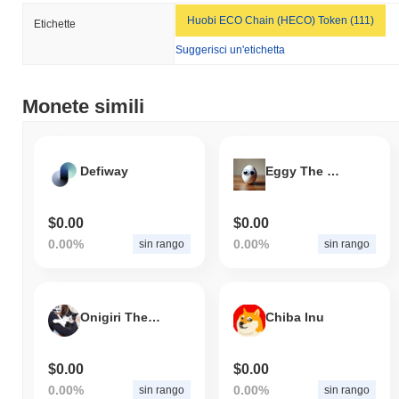
Huobi ECO Chain (HECO) Token (111)
Etichette
Suggerisci un'etichetta
Monete simili
Defiway
Eggy The Pet Egg
$0.00
$0.00
0.00%
0.00%
sin rango
sin rango
Onigiri The Cat
Chiba Inu
$0.00
$0.00
0.00%
0.00%
sin rango
sin rango