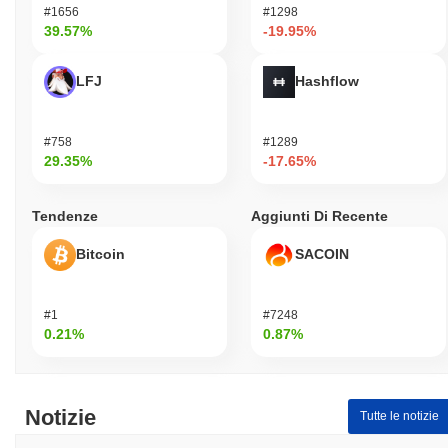
#1656
#1298
39.57%
-19.95%
LFJ
Hashflow
#758
#1289
29.35%
-17.65%
Tendenze
Aggiunti Di Recente
Bitcoin
SACOIN
#1
#7248
0.21%
0.87%
Notizie
Tutte le notizie