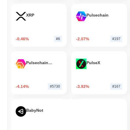
XRP
Pulsechain
-0.46%
-2.07%
#6
#197
Pulsechain Bridged HEX (Pulsechain)
PulseX
-4.14%
-3.92%
#5730
#167
BabyNot