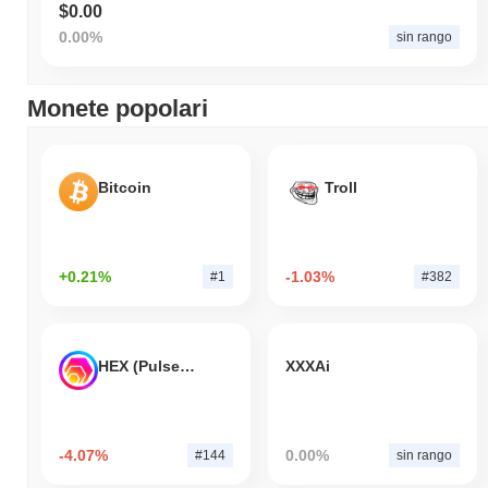
$0.00
0.00%
sin rango
Monete popolari
Bitcoin
Troll
+0.21%
-1.03%
#1
#382
HEX (Pulsechain)
XXXAi
-4.07%
0.00%
#144
sin rango