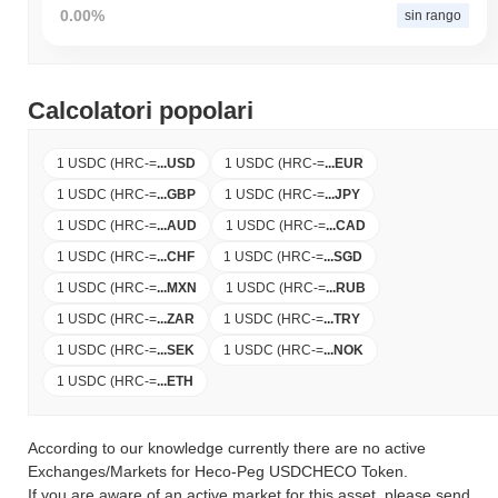
0.00%
sin rango
Calcolatori popolari
1 USDC (HRC-
=
...
USD
1 USDC (HRC-
=
...
EUR
1 USDC (HRC-
=
...
GBP
1 USDC (HRC-
=
...
JPY
1 USDC (HRC-
=
...
AUD
1 USDC (HRC-
=
...
CAD
1 USDC (HRC-
=
...
CHF
1 USDC (HRC-
=
...
SGD
1 USDC (HRC-
=
...
MXN
1 USDC (HRC-
=
...
RUB
1 USDC (HRC-
=
...
ZAR
1 USDC (HRC-
=
...
TRY
1 USDC (HRC-
=
...
SEK
1 USDC (HRC-
=
...
NOK
1 USDC (HRC-
=
...
ETH
According to our knowledge currently there are no active
Exchanges/Markets for Heco-Peg USDCHECO Token.
If you are aware of an active market for this asset, please send