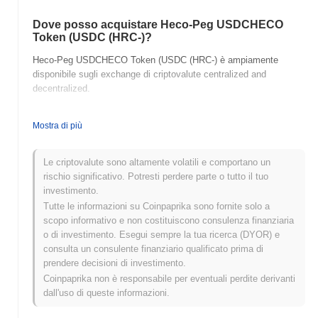
Dove posso acquistare Heco-Peg USDCHECO
Token (USDC (HRC-)?
Heco-Peg USDCHECO Token (USDC (HRC-) è ampiamente
disponibile sugli exchange di criptovalute centralized and
decentralized.
Qual è l'attuale volume di trading giornaliero di
Mostra di più
Heco-Peg USDCHECO Token?
Nelle ultime 24 ore, il volume di trading di Heco-Peg USDCHECO
Le criptovalute sono altamente volatili e comportano un
Token si attesta a
$0.00
.
rischio significativo. Potresti perdere parte o tutto il tuo
investimento.
Qual è lo storico della fascia di prezzo di Heco-Peg
USDCHECO Token?
Tutte le informazioni su Coinpaprika sono fornite solo a
scopo informativo e non costituiscono consulenza finanziaria
Massimo Storico (ATH):
$0.00
o di investimento. Esegui sempre la tua ricerca (DYOR) e
Minimo Storico (ATL):
$0.00
consulta un consulente finanziario qualificato prima di
prendere decisioni di investimento.
Heco-Peg USDCHECO Token è attualmente scambiato
~0.00%
al
Coinpaprika non è responsabile per eventuali perdite derivanti
di sotto del suo ATH .
dall'uso di queste informazioni.
Come si sta comportando Heco-Peg USDCHECO