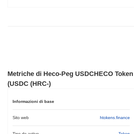
Token rispetto al mercato crypto più ampio?
Negli ultimi 7 giorni, Heco-Peg USDCHECO Token ha guadagnato
0.00%
, sottoperformando il mercato crypto complessivo che ha
registrato un guadagno del
0.19%
. Ciò indica un ritardo
temporaneo nell'azione del prezzo di USDC (HRC- rispetto allo
slancio del mercato più ampio.
Metriche di Heco-Peg USDCHECO Token
(USDC (HRC-)
Informazioni di base
Sito web
htokens.finance
Tipo de activo
Token