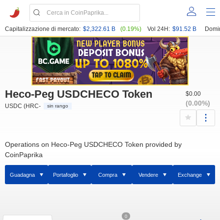
Capitalizzazione di mercato:
$2,322.61 B
(0.19%)
Vol 24H:
$91.52 B
Domi
Heco-Peg USDCHECO Token
$0.00
(0.00%)
USDC (HRC-
sin rango
Operations on Heco-Peg USDCHECO Token provided by
CoinPaprika
Guadagna
Portafoglio
Compra
Vendere
Exchange
0