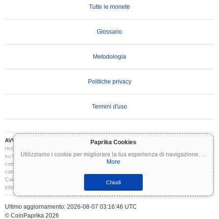
Tutte le monete
Glossario
Metodologia
Politiche privacy
Termini d'uso
AVVERTENZA IMPORTANTE:
Le criptovalute sono altamente volatili e comportano
Paprika Cookies
rischi significativi. Potresti perdere parte o tutto il tuo investimento. Tutte le informazioni
Utilizziamo i cookie per migliorare la tua esperienza di navigazione.
...
su Coinpaprika sono fornite esclusivamente a scopo informativo e non costituiscono
More
consulenza finanziaria o di investimento. Conduci sempre le tue ricerche (DYOR) e
consulta un consulente finanziario qualificato prima di prendere decisioni di investimento.
Coinpaprika non è responsabile per eventuali perdite derivanti dall'uso di queste
Chiudi
informazioni.
Ultimo aggiornamento: 2026-08-07 03:16:46 UTC
© CoinPaprika 2026