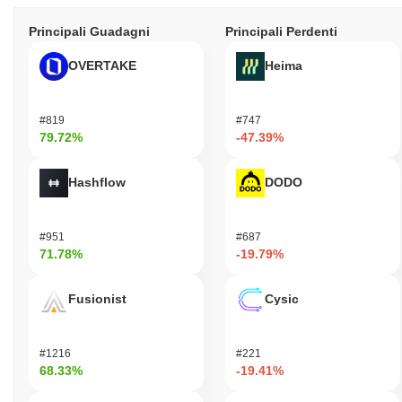
Principali Guadagni
Principali Perdenti
OVERTAKE
Heima
#819
#747
79.72%
-47.39%
Hashflow
DODO
#951
#687
71.78%
-19.79%
Fusionist
Cysic
#1216
#221
68.33%
-19.41%