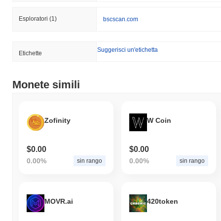
Esploratori
(1)
bscscan.com
Suggerisci un'etichetta
Etichette
Monete simili
Zofinity
W Coin
$0.00
$0.00
0.00%
0.00%
sin rango
sin rango
MOVR.ai
420token