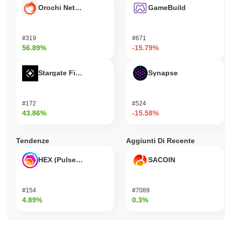
Orochi Network
GameBuild
#319
#671
56.89%
-15.79%
Stargate Finance
Synapse
#172
#524
43.86%
-15.58%
Tendenze
Aggiunti Di Recente
HEX (Pulsechain)
SACOIN
#154
#7089
4.89%
0.3%