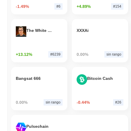
-1.49%
+4.89%
#6
#154
The White Bull
XXXAi
+13.12%
0.00%
#6239
sin rango
Bangsat 666
Bitcoin Cash
0.00%
-0.44%
sin rango
#26
Pulsechain