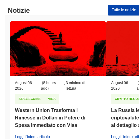
Notizie
Tutte le notizie
August 06
(8 hours
,
3 minimo di
August 06
(
2026
ago)
lettura
2026
a
STABLECOINS
VISA
CRYPTO REGUL
Western Union Trasforma i
La Russia le
Rimesse in Dollari in Potere di
criptovalute
Spesa Immediato con Visa
al dettaglio 
Leggi l'intero articolo
Leggi l'intero art