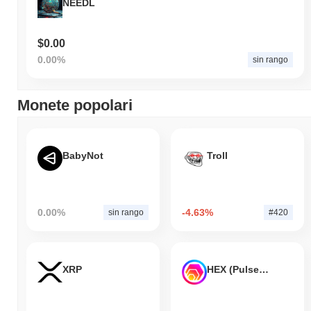
NEEDL
$0.00
0.00%
sin rango
Monete popolari
BabyNot
Troll
0.00%
-4.63%
sin rango
#420
XRP
HEX (Pulsechain)