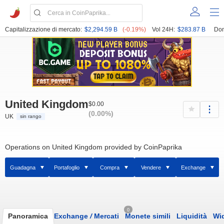
Capitalizzazione di mercato:
$2,294.59 B
(-0.19%)
Vol 24H:
$283.87 B
Dom
United Kingdom
$0.00
(0.00%)
UK
sin rango
Operations on United Kingdom provided by CoinPaprika
Guadagna
Portafoglio
Compra
Vendere
Exchange
0
Panoramica
Exchange
/
Mercati
Monete simili
Liquidità
Wi