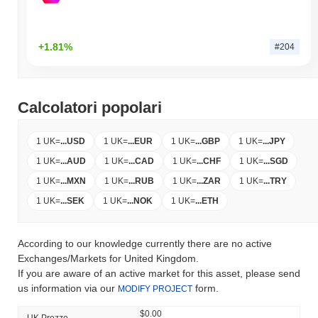
+1.81%
#204
Calcolatori popolari
1 UK
=
...
USD
1 UK
=
...
EUR
1 UK
=
...
GBP
1 UK
=
...
JPY
1 UK
=
...
AUD
1 UK
=
...
CAD
1 UK
=
...
CHF
1 UK
=
...
SGD
1 UK
=
...
MXN
1 UK
=
...
RUB
1 UK
=
...
ZAR
1 UK
=
...
TRY
1 UK
=
...
SEK
1 UK
=
...
NOK
1 UK
=
...
ETH
According to our knowledge currently there are no active
Exchanges/Markets for United Kingdom.
If you are aware of an active market for this asset, please send
us information via our
form.
MODIFY PROJECT
$0.00
UK Prezzo