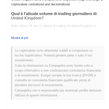
criptovalute centralized and decentralized.
Qual è l'attuale volume di trading giornaliero di
United Kingdom?
Nelle ultime 24 ore, il volume di trading di United Kingdom si
attesta a
$0.00
.
Mostra di più
Qual è lo storico della fascia di prezzo di United
Kingdom?
Le criptovalute sono altamente volatili e comportano un
Massimo Storico (ATH):
$0.000181
rischio significativo. Potresti perdere parte o tutto il tuo
Minimo Storico (ATL):
$0.00
investimento.
Tutte le informazioni su Coinpaprika sono fornite solo a
United Kingdom è attualmente scambiato
~2.89%
al di sotto del
scopo informativo e non costituiscono consulenza finanziaria
suo ATH .
o di investimento. Esegui sempre la tua ricerca (DYOR) e
consulta un consulente finanziario qualificato prima di
Come si sta comportando United Kingdom
prendere decisioni di investimento.
rispetto al mercato crypto più ampio?
Coinpaprika non è responsabile per eventuali perdite derivanti
Negli ultimi 7 giorni, United Kingdom ha guadagnato
0.00%
,
dall'uso di queste informazioni.
superando il mercato crypto complessivo che ha registrato un
calo del
0.19%
. Ciò indica una forte performance nell'azione del
prezzo di UK rispetto allo slancio del mercato più ampio.