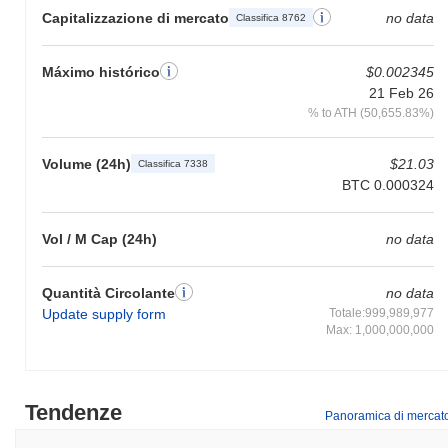
Capitalizzazione di mercato
no data
Classifica 8762
Máximo histórico
$0.002345
21 Feb 26
% to ATH (50,655.83%)
Volume (24h)
$21.03
Classifica 7338
BTC 0.000324
Vol / M Cap (24h)
no data
Quantità Circolante
no data
Update supply form
Totale:999,989,977
Max: 1,000,000,000
Tendenze
Panoramica di mercat