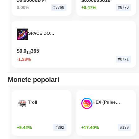
$0.00000244
$0.00005618
0.00%
+0.47%
#8768
#8770
SPACE DOGE
$0.0
365
13
-1.38%
#8771
Monete popolari
Troll
HEX (Pulsechain)
+9.42%
+17.40%
#392
#139