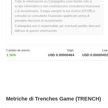
Tutte le informazioni su Coinpaprika sono fornite solo a
Massimo Storico (ATH):
$0.002345
scopo informativo e non costituiscono consulenza finanziaria
Minimo Storico (ATL):
NaN
o di investimento. Esegui sempre la tua ricerca (DYOR) e
consulta un consulente finanziario qualificato prima di
Trenches Game è attualmente scambiato
~99.80%
al di sotto del
prendere decisioni di investimento.
suo ATH .
Coinpaprika non è responsabile per eventuali perdite derivanti
dall'uso di queste informazioni.
Come si sta comportando Trenches Game rispetto
al mercato crypto più ampio?
Negli ultimi 7 giorni, Trenches Game ha guadagnato
0.00%
,
sottoperformando il mercato crypto complessivo che ha registrato
Cambio de precio:
High:
Low
un guadagno del
0.88%
. Ciò indica un ritardo temporaneo
1.16%
USD 0.00000464
USD 0.0000045
nell'azione del prezzo di TRENCH rispetto allo slancio del mercato
più ampio.
Metriche di Trenches Game (TRENCH)