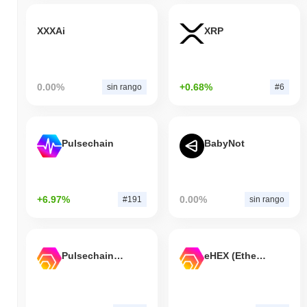
XXXAi
XRP
0.00%
+0.68%
sin rango
#6
Pulsechain
BabyNot
+6.97%
0.00%
#191
sin rango
Pulsechain Bridged HEX (Pulsechain)
eHEX (Ethereum)