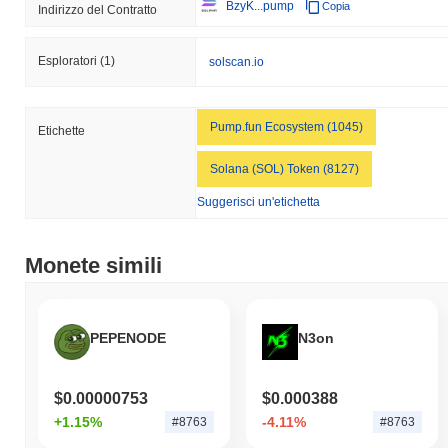
BzyK...pump
Copia
Indirizzo del Contratto
Esploratori
(1)
solscan.io
Pump.fun Ecosystem (1045)
Etichette
Solana (SOL) Token (8127)
Suggerisci un'etichetta
Monete simili
PEPENODE
N3on
$0.00000753
$0.000388
+1.15%
-4.11%
#8763
#8763