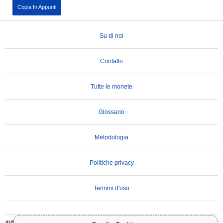
Copia In Appunti
Su di noi
Contatto
Tutte le monete
Glossario
Metodologia
Politiche privacy
Termini d'uso
AVVERTENZA IMPORTANTE:
Le criptovalute sono altamente volatili e comportano