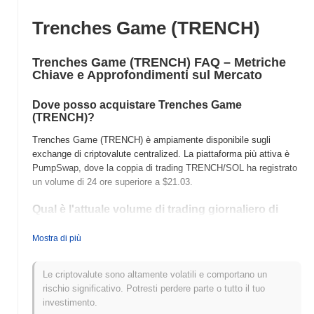
Trenches Game (TRENCH)
Trenches Game (TRENCH) FAQ – Metriche
Chiave e Approfondimenti sul Mercato
Dove posso acquistare Trenches Game
(TRENCH)?
Trenches Game (TRENCH) è ampiamente disponibile sugli
exchange di criptovalute centralized. La piattaforma più attiva è
PumpSwap, dove la coppia di trading TRENCH/SOL ha registrato
un volume di 24 ore superiore a
$21.03
.
Qual è l'attuale volume di trading giornaliero di
Trenches Game?
Mostra di più
Nelle ultime 24 ore, il volume di trading di Trenches Game si
attesta a
$21.03
.
Le criptovalute sono altamente volatili e comportano un
Qual è lo storico della fascia di prezzo di Trenches
rischio significativo. Potresti perdere parte o tutto il tuo
Game?
investimento.