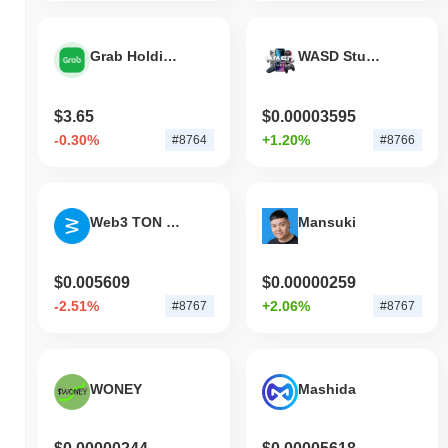
Grab Holdings Tokenized Stock (Ondo)
WASD Studios
$3.65
$0.00003595
-0.30%
+1.20%
#8764
#8766
Web3 TON Token
Mansuki
$0.005609
$0.00000259
-2.51%
+2.06%
#8767
#8767
WONEY
Mashida