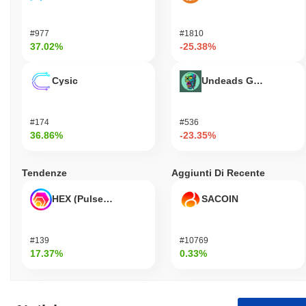
#977
#1810
37.02%
-25.38%
Cysic
Undeads Games
#174
#536
36.86%
-23.35%
Tendenze
Aggiunti Di Recente
HEX (Pulsechain)
SACOIN
#139
#10769
17.37%
0.33%