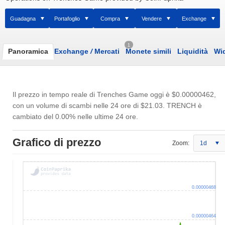
Guadagna
Portafoglio
Compra
Vendere
Exchange
1
Panoramica
Exchange
/
Mercati
Monete simili
Liquidità
Wi
Il prezzo in tempo reale di Trenches Game oggi è
$0.00000462
,
con un volume di scambi nelle 24 ore di
$21.03
. TRENCH è
cambiato del 0.00% nelle ultime 24 ore.
Grafico di prezzo
Zoom:
1d
0.00000468
0.00000464