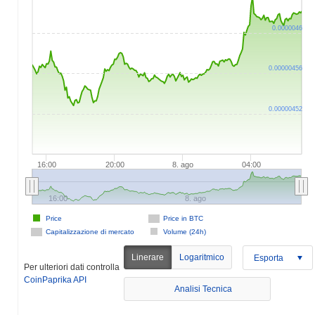
0.0000046
0.00000456
0.00000452
16:00
20:00
8. ago
04:00
16:00
8. ago
Price
Price in BTC
Capitalizzazione di mercato
Volume (24h)
Linerare
Logaritmico
Esporta
Per ulteriori dati controlla
CoinPaprika API
Analisi Tecnica