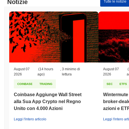
Notizie
Tutte le notizie
August 07
(14 hours
,
3 minimo di
August 07
(
2026
ago)
lettura
2026
a
COINBASE
TRADING
SEC
ETFS
Coinbase Aggiunge Wall Street
Wintermute o
alla Sua App Crypto nel Regno
broker-deale
Unito con 4.000 Azioni
azioni e ET
Leggi l'intero articolo
Leggi l'intero art