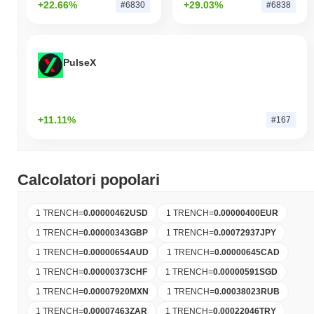
+22.66%
+29.03%
#6830
#6838
PulseX
+11.11%
#167
Calcolatori popolari
1 TRENCH
=
0.00000462
USD
1 TRENCH
=
0.00000400
EUR
1 TRENCH
=
0.00000343
GBP
1 TRENCH
=
0.00072937
JPY
1 TRENCH
=
0.00000654
AUD
1 TRENCH
=
0.00000645
CAD
1 TRENCH
=
0.00000373
CHF
1 TRENCH
=
0.00000591
SGD
1 TRENCH
=
0.00007920
MXN
1 TRENCH
=
0.00038023
RUB
1 TRENCH
=
0.00007463
ZAR
1 TRENCH
=
0.00022046
TRY