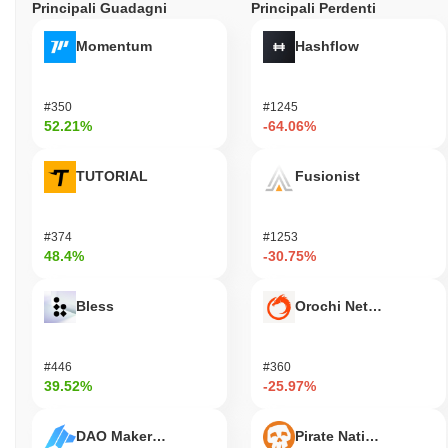
Principali Guadagni
Principali Perdenti
Momentum
Hashflow
#350
#1245
52.21%
-64.06%
TUTORIAL
Fusionist
#374
#1253
48.4%
-30.75%
Bless
Orochi Network
#446
#360
39.52%
-25.97%
DAO Maker Token
Pirate Nation Token