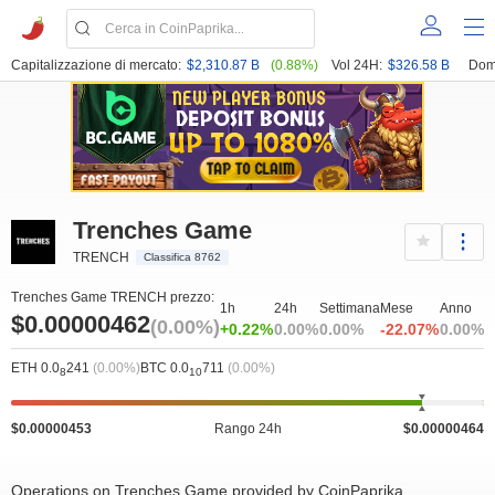
Capitalizzazione di mercato:
$2,310.87 B
(0.88%)
Vol 24H:
$326.58 B
Dom
Trenches Game
TRENCH
Classifica 8762
Trenches Game TRENCH prezzo:
1h
24h
Settimana
Mese
Anno
$0.00000462
(0.00%)
+0.22%
0.00%
0.00%
-22.07%
0.00%
ETH 0.0
241
(0.00%)
BTC 0.0
711
(0.00%)
8
10
$0.00000453
Rango 24h
$0.00000464
Operations on Trenches Game provided by CoinPaprika