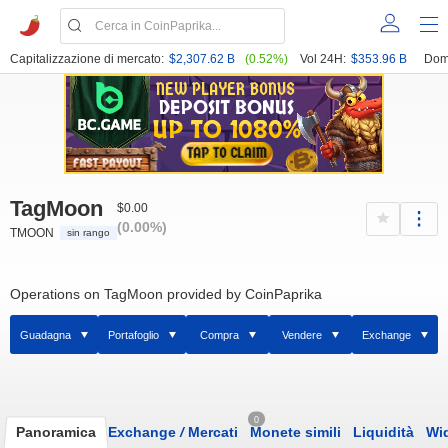
Capitalizzazione di mercato:
$2,307.62 B
(0.52%)
Vol 24H:
$353.96 B
Dom
TagMoon
$0.00
(0.00%)
TMOON
sin rango
Operations on TagMoon provided by CoinPaprika
Guadagna
Portafoglio
Compra
Vendere
Exchange
0
Panoramica
Exchange
/
Mercati
Monete simili
Liquidità
Wi