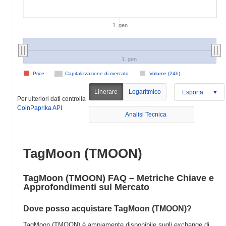
1. gen
1. gen
Price
Capitalizzazione di mercato
Volume (24h)
Linerare
Logaritmico
Esporta
Per ulteriori dati controlla
CoinPaprika API
Analisi Tecnica
TagMoon (TMOON)
TagMoon (TMOON) FAQ – Metriche Chiave e
Approfondimenti sul Mercato
Dove posso acquistare TagMoon (TMOON)?
TagMoon (TMOON) è ampiamente disponibile sugli exchange di