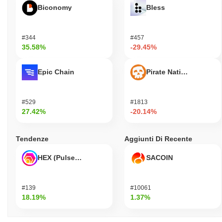
Biconomy
Bless
#344
#457
35.58%
-29.45%
Epic Chain
Pirate Nation Token
#529
#1813
27.42%
-20.14%
Tendenze
Aggiunti Di Recente
HEX (Pulsechain)
SACOIN
#139
#10061
18.19%
1.37%