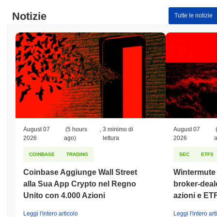
Notizie
Tutte le notizie
August 07
(5 hours
,
3 minimo di
August 07
2026
ago)
lettura
2026
COINBASE
TRADING
SEC
ETFS
Coinbase Aggiunge Wall Street
Wintermute o
alla Sua App Crypto nel Regno
broker-deale
Unito con 4.000 Azioni
azioni e ET
Leggi l'intero articolo
Leggi l'intero art