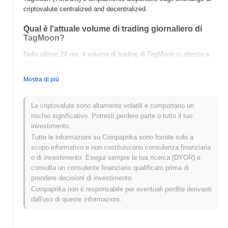
criptovalute centralized and decentralized.
Qual è l'attuale volume di trading giornaliero di
TagMoon?
Nelle ultime 24 ore, il volume di trading di TagMoon si attesta a
$0.00
.
Mostra di più
Qual è lo storico della fascia di prezzo di
TagMoon?
Le criptovalute sono altamente volatili e comportano un
Massimo Storico (ATH):
$0.002129
rischio significativo. Potresti perdere parte o tutto il tuo
Minimo Storico (ATL):
$0.00
investimento.
Tutte le informazioni su Coinpaprika sono fornite solo a
TagMoon è attualmente scambiato
~99.78%
al di sotto del suo
scopo informativo e non costituiscono consulenza finanziaria
ATH .
o di investimento. Esegui sempre la tua ricerca (DYOR) e
consulta un consulente finanziario qualificato prima di
Come si sta comportando TagMoon rispetto al
prendere decisioni di investimento.
mercato crypto più ampio?
Coinpaprika non è responsabile per eventuali perdite derivanti
Negli ultimi 7 giorni, TagMoon ha guadagnato
0.00%
,
dall'uso di queste informazioni.
sottoperformando il mercato crypto complessivo che ha registrato
un guadagno del
0.52%
. Ciò indica un ritardo temporaneo
nell'azione del prezzo di TMOON rispetto allo slancio del mercato