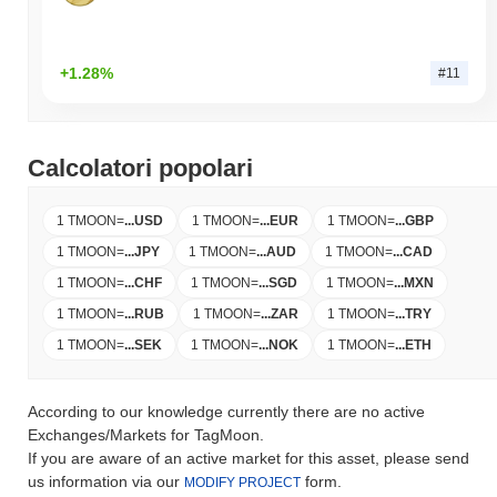
+1.28%
#11
Calcolatori popolari
1 TMOON
=
...
USD
1 TMOON
=
...
EUR
1 TMOON
=
...
GBP
1 TMOON
=
...
JPY
1 TMOON
=
...
AUD
1 TMOON
=
...
CAD
1 TMOON
=
...
CHF
1 TMOON
=
...
SGD
1 TMOON
=
...
MXN
1 TMOON
=
...
RUB
1 TMOON
=
...
ZAR
1 TMOON
=
...
TRY
1 TMOON
=
...
SEK
1 TMOON
=
...
NOK
1 TMOON
=
...
ETH
According to our knowledge currently there are no active
Exchanges/Markets for TagMoon.
If you are aware of an active market for this asset, please send
us information via our
form.
MODIFY PROJECT