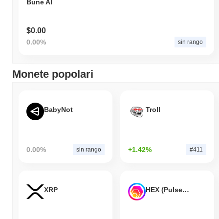
Bune AI
$0.00
0.00%
sin rango
Monete popolari
BabyNot
Troll
0.00%
+1.42%
sin rango
#411
XRP
HEX (Pulsechain)