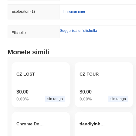
Esploratori
(1)
bscscan.com
Suggerisci un'etichetta
Etichette
Monete simili
CZ LOST
CZ FOUR
$0.00
$0.00
0.00%
0.00%
sin rango
sin rango
Chrome Doge
tiandiyinhang