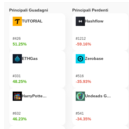
Principali Guadagni
Principali Perdenti
TUTORIAL
Hashflow
#426
#1212
51.25%
-59.16%
ETHGas
Zerobase
#331
#516
48.25%
-35.93%
HarryPotterObamaSonic10Inu (ETH)
Undeads Games
#632
#541
46.23%
-34.35%