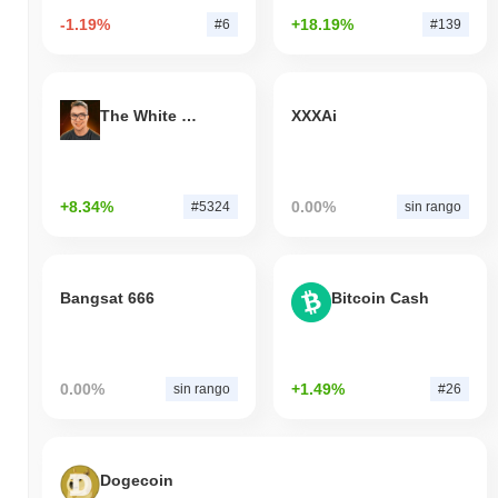
-1.19%
+18.19%
#6
#139
The White Bull
XXXAi
+8.34%
0.00%
#5324
sin rango
Bangsat 666
Bitcoin Cash
0.00%
+1.49%
sin rango
#26
Dogecoin