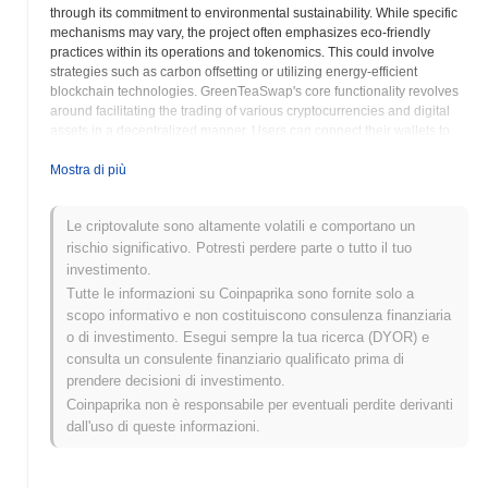
through its commitment to environmental sustainability. While specific
mechanisms may vary, the project often emphasizes eco-friendly
practices within its operations and tokenomics. This could involve
strategies such as carbon offsetting or utilizing energy-efficient
blockchain technologies. GreenTeaSwap's core functionality revolves
around facilitating the trading of various cryptocurrencies and digital
assets in a decentralized manner. Users can connect their wallets to
the platform and swap tokens directly with each other, without relying
on intermediaries. The TEA token serves as the native token of the
Mostra di più
GreenTeaSwap platform. It is often used for governance, allowing
token holders to participate in decisions related to the platform's
Le criptovalute sono altamente volatili e comportano un
development and future direction. The TEA token may also offer
rischio significativo. Potresti perdere parte o tutto il tuo
benefits such as reduced trading fees or access to exclusive features
within the GreenTeaSwap ecosystem. Liquidity pools are a
investimento.
fundamental aspect of decentralized exchanges like GreenTeaSwap.
Tutte le informazioni su Coinpaprika sono fornite solo a
Users can contribute their tokens to liquidity pools to earn rewards in
scopo informativo e non costituiscono consulenza finanziaria
the form of TEA tokens. This mechanism incentivizes participation and
o di investimento. Esegui sempre la tua ricerca (DYOR) e
helps to ensure sufficient liquidity for traders. GreenTeaSwap likely
consulta un consulente finanziario qualificato prima di
offers features such as yield farming and staking to further incentivize
prendere decisioni di investimento.
users to participate in the ecosystem and earn rewards. The platform's
Coinpaprika non è responsabile per eventuali perdite derivanti
user interface is designed to be intuitive and easy to use, making it
accessible to both experienced DeFi users and newcomers to the
dall'uso di queste informazioni.
space. By simplifying the trading process and providing clear
information, GreenTeaSwap aims to lower the barriers to entry for
decentralized finance. GreenTeaSwap seeks to foster a strong and