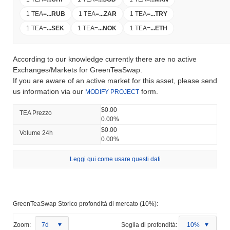
1 TEA
=
...
RUB
1 TEA
=
...
ZAR
1 TEA
=
...
TRY
1 TEA
=
...
SEK
1 TEA
=
...
NOK
1 TEA
=
...
ETH
According to our knowledge currently there are no active
Exchanges/Markets for GreenTeaSwap.
If you are aware of an active market for this asset, please send
us information via our
form.
MODIFY PROJECT
$0.00
TEA Prezzo
0.00%
$0.00
Volume 24h
0.00%
Leggi qui come usare questi dati
GreenTeaSwap Storico profondità di mercato (10%):
Zoom:
7d
Soglia di profondità:
10%