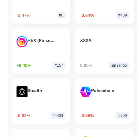
-3.47%
-3.64%
#6
#409
HEX (Pulsechain)
XXXAi
+0.45%
0.00%
#157
sin rango
Stealth
Pulsechain
-0.02%
-0.55%
#4434
#209