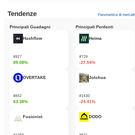
Tendenze
Panoramica di mercat
Principali Guadagni
Principali Perdenti
Hashflow
Heima
#927
#729
89.08%
-27.54%
OVERTAKE
Jotchua
#842
#1430
63.38%
-24.41%
Fusionist
DODO
#1259
#671