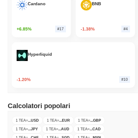
Cardano
BNB
+6.85%
-1.38%
#17
#4
Hyperliquid
-1.20%
#10
Calcolatori popolari
1 TEA
=
...
USD
1 TEA
=
...
EUR
1 TEA
=
...
GBP
1 TEA
=
...
JPY
1 TEA
=
...
AUD
1 TEA
=
...
CAD
1 TEA
=
...
CHF
1 TEA
=
...
SGD
1 TEA
=
...
MXN