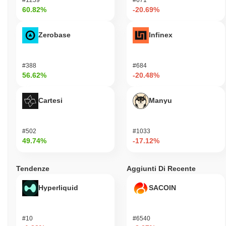
60.82%
-20.69%
Zerobase
Infinex
#388
#684
56.62%
-20.48%
Cartesi
Manyu
#502
#1033
49.74%
-17.12%
Tendenze
Aggiunti Di Recente
Hyperliquid
SACOIN
#10
#6540