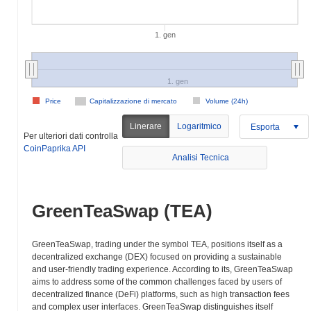
1. gen
1. gen
Price
Capitalizzazione di mercato
Volume (24h)
Linerare
Logaritmico
Esporta
Per ulteriori dati controlla
CoinPaprika API
Analisi Tecnica
GreenTeaSwap (TEA)
GreenTeaSwap, trading under the symbol TEA, positions itself as a
decentralized exchange (DEX) focused on providing a sustainable
and user-friendly trading experience. According to its, GreenTeaSwap
aims to address some of the common challenges faced by users of
decentralized finance (DeFi) platforms, such as high transaction fees
and complex user interfaces. GreenTeaSwap distinguishes itself