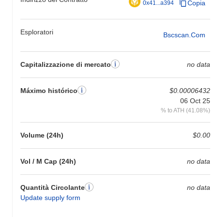
Copia
0x41...a394
GreenTeaSwap è attualmente scambiato
~29.12%
al di sotto del
suo ATH .
Esploratori
Bscscan.com
Come si sta comportando GreenTeaSwap rispetto
al mercato crypto più ampio?
Negli ultimi 7 giorni, GreenTeaSwap ha guadagnato
0.00%
,
Capitalizzazione di mercato
no data
superando il mercato crypto complessivo che ha registrato un
calo del
0.71%
. Ciò indica una forte performance nell'azione del
prezzo di TEA rispetto allo slancio del mercato più ampio.
Máximo histórico
$0.00006432
06 Oct 25
% to ATH (41.08%)
Volume (24h)
$0.00
Vol / M Cap (24h)
no data
Quantità Circolante
no data
Update supply form