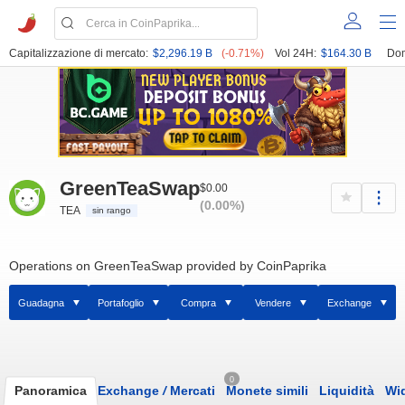
Capitalizzazione di mercato:
$2,296.19 B
(-0.71%)
Vol 24H:
$164.30 B
Dom
GreenTeaSwap
$0.00
(0.00%)
TEA
sin rango
Operations on GreenTeaSwap provided by CoinPaprika
Guadagna
Portafoglio
Compra
Vendere
Exchange
0
Panoramica
Exchange
/
Mercati
Monete simili
Liquidità
Wi