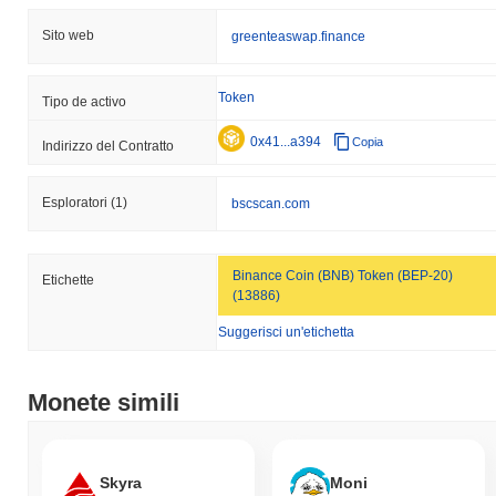
Sito web
greenteaswap.finance
Token
Tipo de activo
0x41...a394
Copia
Indirizzo del Contratto
Esploratori
(1)
bscscan.com
Binance Coin (BNB) Token (BEP-20)
Etichette
(13886)
Suggerisci un'etichetta
Monete simili
Skyra
Moni