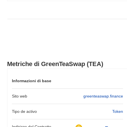
engaged community. Through various channels, the project
encourages user feedback and participation in shaping the platform's
development.
GreenTeaSwap (TEA) FAQ – Metriche Chiave
e Approfondimenti sul Mercato
Dove posso acquistare GreenTeaSwap (TEA)?
GreenTeaSwap (TEA) è ampiamente disponibile sugli exchange di
criptovalute centralized and decentralized.
Metriche di GreenTeaSwap (TEA)
Qual è l'attuale volume di trading giornaliero di
GreenTeaSwap?
Informazioni di base
Nelle ultime 24 ore, il volume di trading di GreenTeaSwap si
attesta a
$0.00
.
Sito web
greenteaswap.finance
Qual è lo storico della fascia di prezzo di
GreenTeaSwap?
Tipo de activo
Token
Massimo Storico (ATH):
$0.00006432
Minimo Storico (ATL):
$0.00
Indirizzo del Contratto