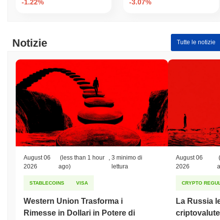
-1.22%
-3.07%
Notizie
Tutte le notizie
August 06
(less than 1 hour
,
3 minimo di
August 06
2026
ago)
lettura
2026
STABLECOINS
VISA
CRYPTO REGUL
Western Union Trasforma i
La Russia le
Rimesse in Dollari in Potere di
criptovalute