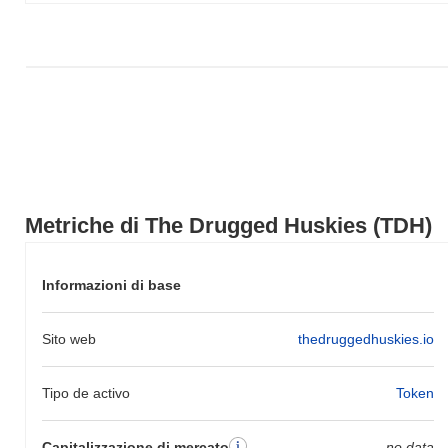
nell'azione del prezzo di TDH rispetto allo slancio del mercato più
ampio.
Metriche di The Drugged Huskies (TDH)
Informazioni di base
Sito web
thedruggedhuskies.io
Tipo de activo
Token
Capitalizzazione di mercato
no data