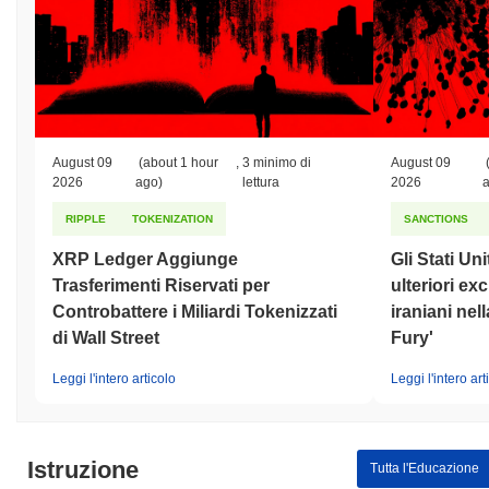
August 09
(about 1 hour
,
3 minimo di
August 09
2026
ago)
lettura
2026
RIPPLE
TOKENIZATION
SANCTIONS
XRP Ledger Aggiunge
Gli Stati Un
Trasferimenti Riservati per
ulteriori ex
Controbattere i Miliardi Tokenizzati
iraniani nel
di Wall Street
Fury'
Leggi l'intero articolo
Leggi l'intero art
Istruzione
Tutta l'Educazione