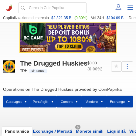
Capitalizzazione di mercato:
$2,321.35 B
(0.30%)
Vol 24H:
$104.69 B
Dom
The Drugged Huskies
$0.00
(0.00%)
TDH
sin rango
Operations on The Drugged Huskies provided by CoinPaprika
Guadagna
Portafoglio
Compra
Vendere
Exchange
0
Panoramica
Exchange
/
Mercati
Monete simili
Liquidità
Wi