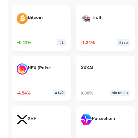
Bitcoin
Troll
+0.11%
-1.24%
#1
#385
HEX (Pulsechain)
XXXAi
-4.54%
0.00%
#142
sin rango
XRP
Pulsechain