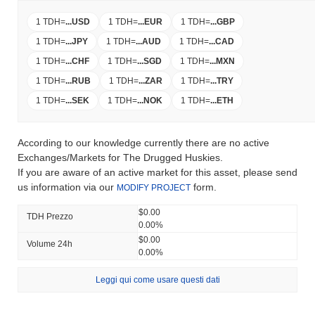
1 TDH
=
...
USD
1 TDH
=
...
EUR
1 TDH
=
...
GBP
1 TDH
=
...
JPY
1 TDH
=
...
AUD
1 TDH
=
...
CAD
1 TDH
=
...
CHF
1 TDH
=
...
SGD
1 TDH
=
...
MXN
1 TDH
=
...
RUB
1 TDH
=
...
ZAR
1 TDH
=
...
TRY
1 TDH
=
...
SEK
1 TDH
=
...
NOK
1 TDH
=
...
ETH
According to our knowledge currently there are no active
Exchanges/Markets for The Drugged Huskies.
If you are aware of an active market for this asset, please send
us information via our
form.
MODIFY PROJECT
$0.00
TDH Prezzo
0.00%
$0.00
Volume 24h
0.00%
Leggi qui come usare questi dati