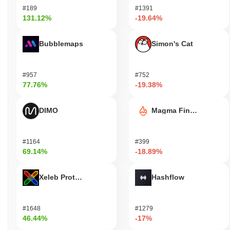
#189
#1391
131.12%
-19.64%
Bubblemaps
Simon's Cat
#957
#752
77.76%
-19.38%
DIMO
Magma Finance
#1164
#399
69.14%
-18.89%
Xeleb Protocol
Hashflow
#1648
#1279
46.44%
-17%