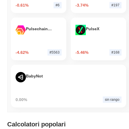
-0.61%
-3.74%
#6
#197
Pulsechain Bridged HEX (Pulsechain)
PulseX
-4.62%
-5.46%
#5563
#168
BabyNot
0.00%
sin rango
Calcolatori popolari