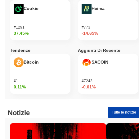
Cookie
Heima
#1291
#773
37.45%
-14.65%
Tendenze
Aggiunti Di Recente
Bitcoin
SACOIN
#1
#7243
0.11%
-0.01%
Notizie
Tutte le notizie