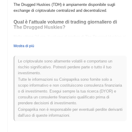
The Drugged Huskies (TDH) è ampiamente disponibile sugli
exchange di criptovalute centralized and decentralized.
Qual è l'attuale volume di trading giornaliero di
The Drugged Huskies?
Nelle ultime 24 ore, il volume di trading di The Drugged Huskies si
attesta a
$0.00
.
Mostra di più
Qual è lo storico della fascia di prezzo di The
Drugged Huskies?
Le criptovalute sono altamente volatili e comportano un
rischio significativo. Potresti perdere parte o tutto il tuo
Massimo Storico (ATH):
$0.00
investimento.
Minimo Storico (ATL):
$0.00
Tutte le informazioni su Coinpaprika sono fornite solo a
scopo informativo e non costituiscono consulenza finanziaria
The Drugged Huskies è attualmente scambiato
~0.00%
al di sotto
o di investimento. Esegui sempre la tua ricerca (DYOR) e
del suo ATH .
consulta un consulente finanziario qualificato prima di
prendere decisioni di investimento.
Come si sta comportando The Drugged Huskies
rispetto al mercato crypto più ampio?
Coinpaprika non è responsabile per eventuali perdite derivanti
dall'uso di queste informazioni.
Negli ultimi 7 giorni, The Drugged Huskies ha guadagnato
0.00%
,
sottoperformando il mercato crypto complessivo che ha registrato
un guadagno del
0.30%
. Ciò indica un ritardo temporaneo