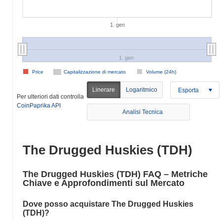
1. gen
1. gen
Price
Capitalizzazione di mercato
Volume (24h)
Linerare
Logaritmico
Esporta
Per ulteriori dati controlla
CoinPaprika API
Analisi Tecnica
The Drugged Huskies (TDH)
The Drugged Huskies (TDH) FAQ – Metriche
Chiave e Approfondimenti sul Mercato
Dove posso acquistare The Drugged Huskies
(TDH)?