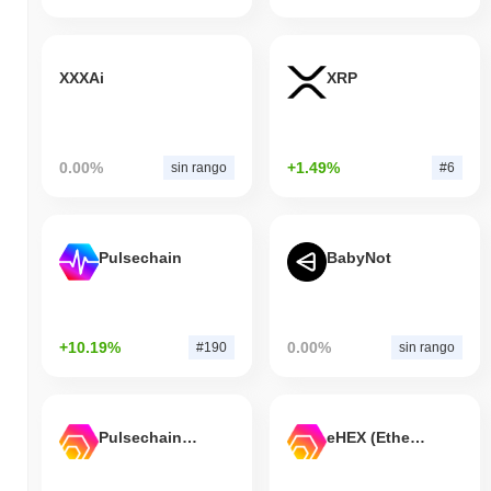
XXXAi
XRP
0.00%
+1.49%
sin rango
#6
Pulsechain
BabyNot
+10.19%
0.00%
#190
sin rango
Pulsechain Bridged HEX (Pulsechain)
eHEX (Ethereum)