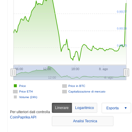
0.00177
0.00176
0.00175
06:00
12:00
18:00
8. ago
12:00
8. ago
Price
Price in BTC
Price ETH
Capitalizzazione di mercato
Volume (24h)
Linerare
Logaritmico
Esporta
Per ulteriori dati controlla
CoinPaprika API
Analisi Tecnica