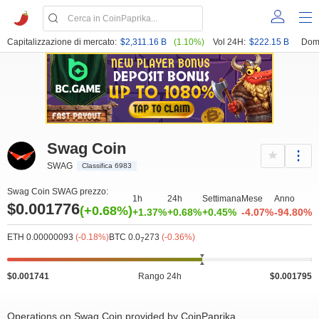
Capitalizzazione di mercato:
$2,311.16 B
(1.10%)
Vol 24H:
$222.15 B
Dom
Swag Coin
SWAG
Classifica 6983
Swag Coin SWAG prezzo:
1h
24h
Settimana
Mese
Anno
$0.001776
(+0.68%)
+1.37%
+0.68%
+0.45%
-4.07%
-94.80%
ETH 0.00000093
(-0.18%)
BTC 0.0
273
(-0.36%)
7
$0.001741
Rango 24h
$0.001795
Operations on Swag Coin provided by CoinPaprika