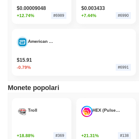
$0.00009048
$0.003433
+12.74%
+7.44%
#6989
#6990
American Airlines Group Tokenized Stock (Ondo)
$15.91
-0.79%
#6991
Monete popolari
Troll
HEX (Pulsechain)
+18.88%
+21.31%
#369
#138