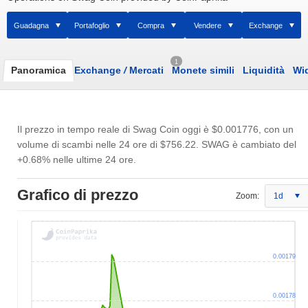
Guadagna
Portafoglio
Compra
Vendere
Exchange
1
Panoramica
Exchange
/
Mercati
Monete simili
Liquidità
Wi
Il prezzo in tempo reale di Swag Coin oggi è
$0.001776
, con un
volume di scambi nelle 24 ore di
$756.22
. SWAG è cambiato del
+0.68% nelle ultime 24 ore.
Grafico di prezzo
Zoom:
1d
0.00179
0.00178