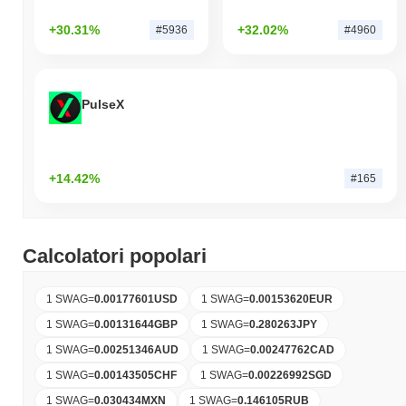
+30.31%
+32.02%
#5936
#4960
PulseX
+14.42%
#165
Calcolatori popolari
1 SWAG
=
0.00177601
USD
1 SWAG
=
0.00153620
EUR
1 SWAG
=
0.00131644
GBP
1 SWAG
=
0.280263
JPY
1 SWAG
=
0.00251346
AUD
1 SWAG
=
0.00247762
CAD
1 SWAG
=
0.00143505
CHF
1 SWAG
=
0.00226992
SGD
1 SWAG
=
0.030434
MXN
1 SWAG
=
0.146105
RUB