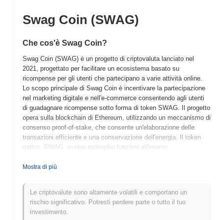
Swag Coin (SWAG)
Che cos'è Swag Coin?
Swag Coin (SWAG) è un progetto di criptovaluta lanciato nel
2021, progettato per facilitare un ecosistema basato su
ricompense per gli utenti che partecipano a varie attività online.
Lo scopo principale di Swag Coin è incentivare la partecipazione
nel marketing digitale e nell'e-commerce consentendo agli utenti
di guadagnare ricompense sotto forma di token SWAG. Il progetto
opera sulla blockchain di Ethereum, utilizzando un meccanismo di
consenso proof-of-stake, che consente un'elaborazione delle
transazioni efficiente e una conservazione dell'energia. Il token
nativo, SWAG, svolge molteplici funzioni all'interno
dell'ecosistema, tra cui ricompense per gli utenti, commissioni di
transazione e potenziali ruoli di governance nello sviluppo futuro.
Mostra di più
Swag Coin si distingue per il suo focus sull'integrazione con
piattaforme online popolari, consentendo agli utenti di guadagnare
Le criptovalute sono altamente volatili e comportano un
token attraverso attività quotidiane come lo shopping, il
rischio significativo. Potresti perdere parte o tutto il tuo
completamento di sondaggi e l'interazione con contenuti. Questo
investimento.
approccio unico posiziona Swag Coin come un attore significativo