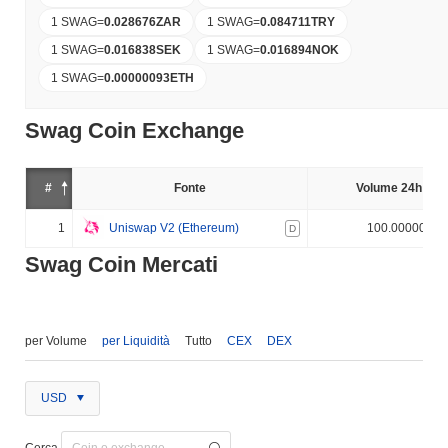
1 SWAG
=
0.028676
ZAR
1 SWAG
=
0.084711
TRY
1 SWAG
=
0.016838
SEK
1 SWAG
=
0.016894
NOK
1 SWAG
=
0.00000093
ETH
Swag Coin Exchange
#
Fonte
Volume 24h (%)
1
Uniswap V2 (Ethereum)
100.000000%
D
Swag Coin Mercati
per Volume
per Liquidità
Tutto
CEX
DEX
USD
Cerca