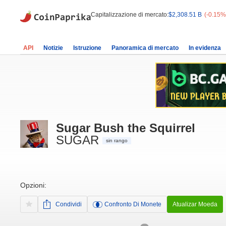
Capitalizzazione di mercato:
$2,308.51 B
(-0.15%
API
Notizie
Istruzione
Panoramica di mercato
In evidenza
Sugar Bush the Squirrel
SUGAR
sin rango
Opzioni:
Condividi
Confronto Di Monete
Atualizar Moeda