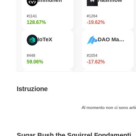
Immunefi
Hashflow
#1141
#1264
128.67%
-19.62%
IoTeX
DAO Maker Token
#448
#1054
59.06%
-17.62%
DIMO
Biconomy
Istruzione
#1208
#350
58.54%
-16.94%
Al momento non ci sono artico
Bubblemaps
Heima
Sugar Bush the Squirrel Fondamenti
#1029
#750