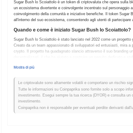
Sugar Bush lo Scoiattolo è un token di criptovaluta che opera sulla b
un ecosistema divertente e coinvolgente incentrato sul personaggio 
coinvolgimento della comunità e iniziative benefiche. Il token Sugar B
all'interno del suo ecosistema, consentendo agli utenti di partecipare a
Quando e come è iniziato Sugar Bush lo Scoiattolo?
Sugar Bush lo Scoiattolo è stato lanciato nel 2022 come un progetto g
Creato da un team appassionato di sviluppatori ed entusiasti, mira a p
crypto. Il progetto ha guadagnato slancio attraverso il suo branding un
decentralizzati, il che ha aiutato a costruire un seguito dedicato e st
Cosa ci aspetta per Sugar Bush lo Scoiattolo?
Mostra di più
Sugar Bush lo Scoiattolo si sta preparando per una fase entusiasmant
sul coinvolgimento della comunità e sull'espansione della piattaforma.
Le criptovalute sono altamente volatili e comportano un rischio signi
migliorate, consentendo agli utenti di guadagnare ricompense mentre p
Tutte le informazioni su Coinpaprika sono fornite solo a scopo info
di lanciare iniziative guidate dalla comunità che mirano a promuovere 
investimento. Esegui sempre la tua ricerca (DYOR) e consulta un con
Sugar Bush continua a evolversi, si prevede che i suoi casi d'uso si esp
investimento.
del più ampio panorama della finanza decentralizzata (DeFi). Tieni d'occhi
Coinpaprika non è responsabile per eventuali perdite derivanti dall'
comunità!
Cosa rende Sugar Bush lo Scoiattolo unico?
Sugar Bush lo Scoiattolo si distingue da altre criptovalute grazie al 