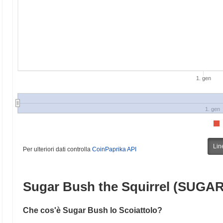
1. gen
1. gen
Lin
Per ulteriori dati controlla
CoinPaprika API
Sugar Bush the Squirrel (SUGAR
Che cos'è Sugar Bush lo Scoiattolo?