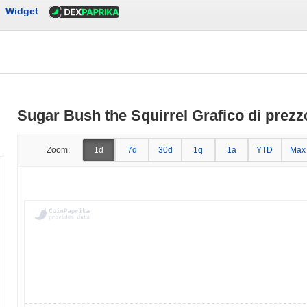
Widget
Sugar Bush the Squirrel Grafico di prezzo
Zoom:
1d
7d
30d
1q
1a
YTD
Max