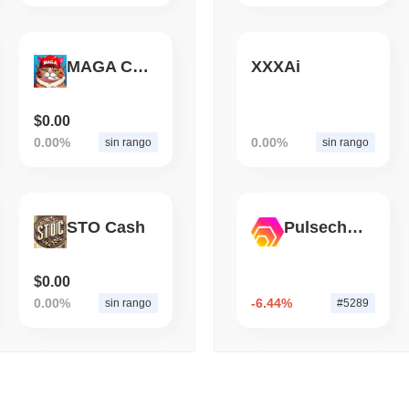
August 07 2026
(1 day ago)
,
3 mini
CRYPTO REGULATIONS
US REGULA
MAGA CAT
XXXAi
Il CLARITY Act è in stall
$0.00
0.00%
0.00%
sin rango
sin rango
STO Cash
Pulsechain Bridged HEX (Pulsechain)
$0.00
0.00%
-6.44%
sin rango
#5289