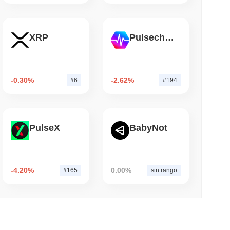
mo di lettura
TORS
XRP
Pulsechain
o mentre si avvicina la pausa di agosto
-0.30%
-2.62%
#6
#194
PulseX
BabyNot
-4.20%
0.00%
#165
sin rango