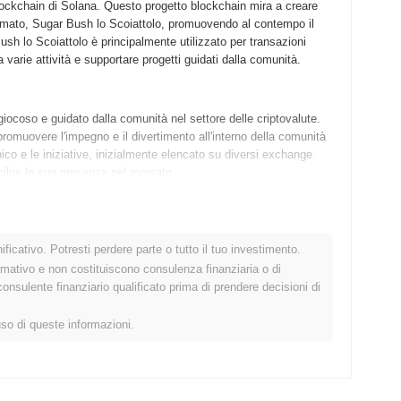
lockchain di Solana. Questo progetto blockchain mira a creare
amato, Sugar Bush lo Scoiattolo, promuovendo al contempo il
ush lo Scoiattolo è principalmente utilizzato per transazioni
 varie attività e supportare progetti guidati dalla comunità.
iocoso e guidato dalla comunità nel settore delle criptovalute.
romuovere l'impegno e il divertimento all'interno della comunità
ico e le iniziative, inizialmente elencato su diversi exchange
abilire la sua presenza nel mercato.
e con i suoi prossimi aggiornamenti della roadmap focalizzati
 Il prossimo aggiornamento introdurrà funzionalità di staking
ficativo. Potresti perdere parte o tutto il tuo investimento.
artecipano attivamente all'ecosistema. Inoltre, il team prevede
rmativo e non costituiscono consulenza finanziaria o di
la collaborazione e la creatività tra i possessori. Man mano che
sulente finanziario qualificato prima di prendere decisioni di
andano, integrando più elementi interattivi e utilità all'interno
o i loro canali ufficiali per gli ultimi sviluppi e obiettivi della
uso di queste informazioni.
suo focus unico sulla promozione della sostenibilità ambientale