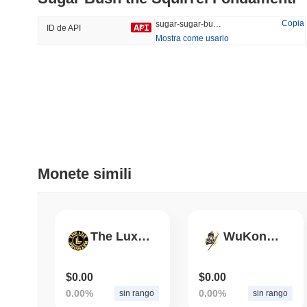
45.8%
-15.1%
Copia
sugar-sugar-bush-the-squirrel
ID de API
Mostra come usarlo
Tendenze
Aggiunti Di Recente
Bitcoin
SACOIN
#1
#7563
-0.29%
1.3%
Monete simili
The Lux Network
WuKongDog
$0.00
$0.00
0.00%
0.00%
sin rango
sin rango