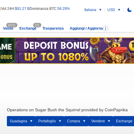
)
Vol 24H:
$91.27 B
Dominanza BTC:
56.29%
Italiana
USD
60751
371
Valute
Exchange
Trasparenza
Aggiungi / Aggiorna
Operations on Sugar Bush the Squirrel provided by CoinPaprika
Guadagna
Portafoglio
Compra
Vendere
Exchange