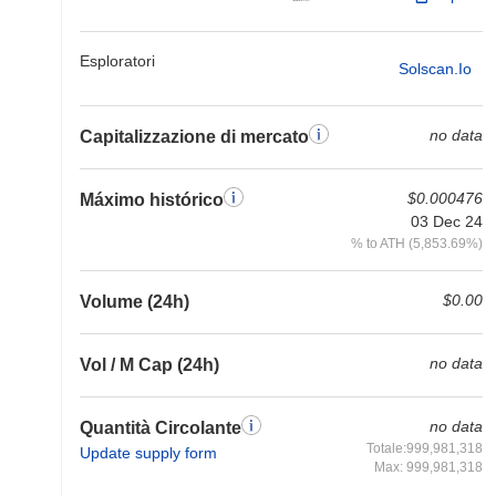
Esploratori
Solscan.io
no data
Capitalizzazione di mercato
$0.000476
Máximo histórico
03 Dec 24
% to ATH (5,853.69%)
$0.00
Volume (24h)
no data
Vol / M Cap (24h)
no data
Quantità Circolante
Totale:999,981,318
Update supply form
Max: 999,981,318