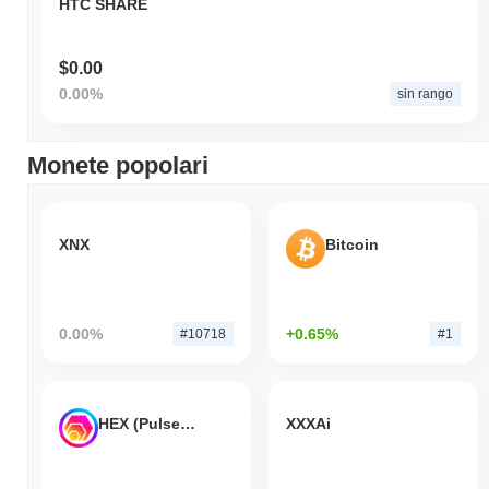
HTC SHARE
$0.00
0.00%
sin rango
Monete popolari
XNX
Bitcoin
0.00%
+0.65%
#10718
#1
HEX (Pulsechain)
XXXAi