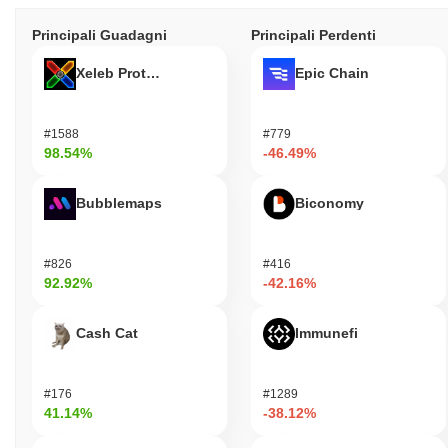
Principali Guadagni
Principali Perdenti
Xeleb Protocol
Epic Chain
#1588
#779
98.54%
-46.49%
Bubblemaps
Biconomy
#826
#416
92.92%
-42.16%
Cash Cat
Immunefi
#176
#1289
41.14%
-38.12%