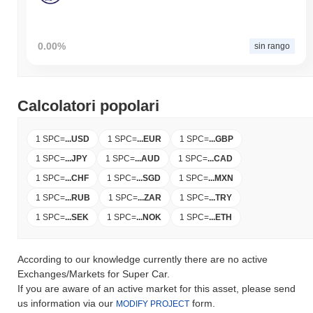
0.00%
sin rango
Calcolatori popolari
1 SPC
=
...
USD
1 SPC
=
...
EUR
1 SPC
=
...
GBP
1 SPC
=
...
JPY
1 SPC
=
...
AUD
1 SPC
=
...
CAD
1 SPC
=
...
CHF
1 SPC
=
...
SGD
1 SPC
=
...
MXN
1 SPC
=
...
RUB
1 SPC
=
...
ZAR
1 SPC
=
...
TRY
1 SPC
=
...
SEK
1 SPC
=
...
NOK
1 SPC
=
...
ETH
According to our knowledge currently there are no active
Exchanges/Markets for Super Car.
If you are aware of an active market for this asset, please send
us information via our
form.
MODIFY PROJECT