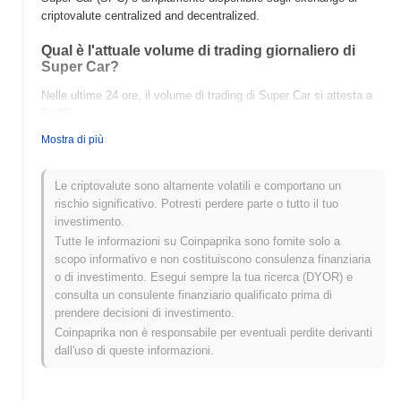
criptovalute centralized and decentralized.
Qual è l'attuale volume di trading giornaliero di
Super Car?
Nelle ultime 24 ore, il volume di trading di Super Car si attesta a
$0.00
.
Mostra di più
Qual è lo storico della fascia di prezzo di Super
Car?
Le criptovalute sono altamente volatili e comportano un
Massimo Storico (ATH):
$0.080885
rischio significativo. Potresti perdere parte o tutto il tuo
Minimo Storico (ATL):
$0.00
investimento.
Tutte le informazioni su Coinpaprika sono fornite solo a
Super Car è attualmente scambiato
~35.96%
al di sotto del suo
scopo informativo e non costituiscono consulenza finanziaria
ATH .
o di investimento. Esegui sempre la tua ricerca (DYOR) e
consulta un consulente finanziario qualificato prima di
Come si sta comportando Super Car rispetto al
prendere decisioni di investimento.
mercato crypto più ampio?
Coinpaprika non è responsabile per eventuali perdite derivanti
Negli ultimi 7 giorni, Super Car ha guadagnato
0.00%
,
dall'uso di queste informazioni.
sottoperformando il mercato crypto complessivo che ha registrato
un guadagno del
0.55%
. Ciò indica un ritardo temporaneo
nell'azione del prezzo di SPC rispetto allo slancio del mercato più