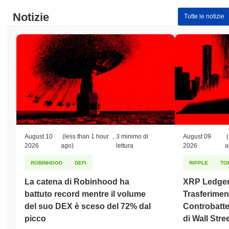
Notizie
Tutte le notizie
August 10
(less than 1 hour
,
3 minimo di
August 09
(
2026
ago)
lettura
2026
a
ROBINHOOD
DEFI
RIPPLE
TO
La catena di Robinhood ha
XRP Ledger
battuto record mentre il volume
Trasferiment
del suo DEX è sceso del 72% dal
Controbatter
picco
di Wall Stre