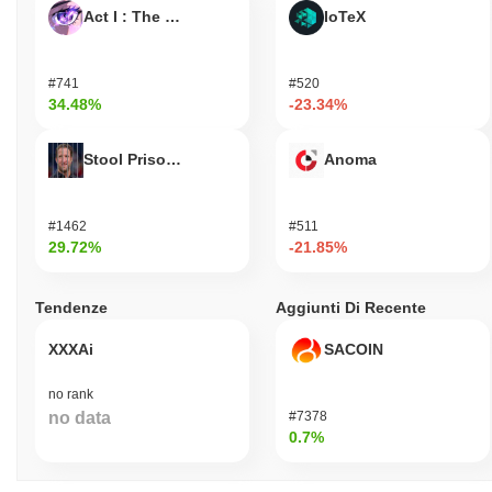
Act I : The AI Prophecy
IoTeX
#741
#520
34.48%
-23.34%
Stool Prisondente
Anoma
#1462
#511
29.72%
-21.85%
Tendenze
Aggiunti Di Recente
XXXAi
SACOIN
no rank
no data
#7378
0.7%