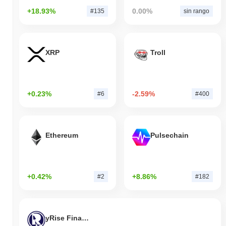
+18.93%
0.00%
#135
sin rango
XRP
Troll
+0.23%
-2.59%
#6
#400
Ethereum
Pulsechain
+0.42%
+8.86%
#2
#182
yRise Finance