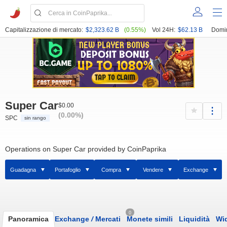
Capitalizzazione di mercato:
$2,323.62 B
(0.55%)
Vol 24H:
$62.13 B
Domi
Super Car
$0.00
(0.00%)
SPC
sin rango
Operations on Super Car provided by CoinPaprika
Guadagna
Portafoglio
Compra
Vendere
Exchange
0
Panoramica
Exchange
/
Mercati
Monete simili
Liquidità
Wi