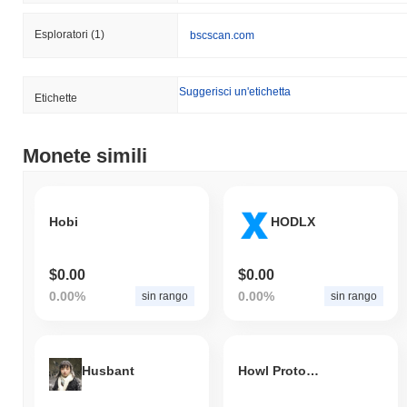
Esploratori
(1)
bscscan.com
Suggerisci un'etichetta
Etichette
Monete simili
Hobi
HODLX
$0.00
$0.00
0.00%
0.00%
sin rango
sin rango
Husbant
Howl Protocol