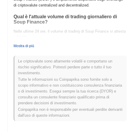
di criptovalute centralized and decentralized.
Qual è l'attuale volume di trading giornaliero di
Soup Finance?
Nelle ultime 24 ore, il volume di trading di Soup Finance si attesta
a
$0.00
.
Mostra di più
Qual è lo storico della fascia di prezzo di Soup
Finance?
Le criptovalute sono altamente volatili e comportano un
Massimo Storico (ATH):
$0.00
rischio significativo. Potresti perdere parte o tutto il tuo
Minimo Storico (ATL):
$0.00
investimento.
Tutte le informazioni su Coinpaprika sono fornite solo a
Soup Finance è attualmente scambiato
~0.00%
al di sotto del suo
scopo informativo e non costituiscono consulenza finanziaria
ATH .
o di investimento. Esegui sempre la tua ricerca (DYOR) e
consulta un consulente finanziario qualificato prima di
Come si sta comportando Soup Finance rispetto
prendere decisioni di investimento.
al mercato crypto più ampio?
Coinpaprika non è responsabile per eventuali perdite derivanti
Negli ultimi 7 giorni, Soup Finance ha guadagnato
0.00%
,
dall'uso di queste informazioni.
sottoperformando il mercato crypto complessivo che ha registrato
un guadagno del
0.29%
. Ciò indica un ritardo temporaneo
nell'azione del prezzo di SOUP rispetto allo slancio del mercato