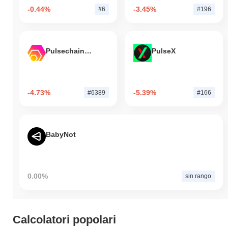
-0.44%
-3.45%
#6
#196
Pulsechain Bridged HEX (Pulsechain)
PulseX
-4.73%
-5.39%
#6389
#166
BabyNot
0.00%
sin rango
Calcolatori popolari