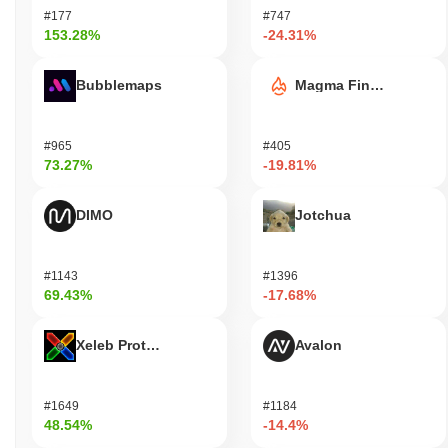
#177
#747
153.28%
-24.31%
Bubblemaps
Magma Finance
#965
#405
73.27%
-19.81%
DIMO
Jotchua
#1143
#1396
69.43%
-17.68%
Xeleb Protocol
Avalon
#1649
#1184
48.54%
-14.4%