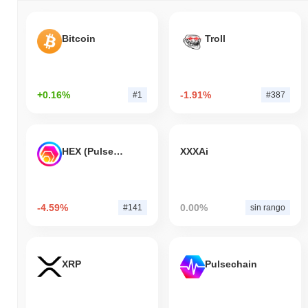
Bitcoin
Troll
+0.16%
-1.91%
#1
#387
HEX (Pulsechain)
XXXAi
-4.59%
0.00%
#141
sin rango
XRP
Pulsechain