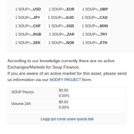
1 SOUP
=
...
USD
1 SOUP
=
...
EUR
1 SOUP
=
...
GBP
1 SOUP
=
...
JPY
1 SOUP
=
...
AUD
1 SOUP
=
...
CAD
1 SOUP
=
...
CHF
1 SOUP
=
...
SGD
1 SOUP
=
...
MXN
1 SOUP
=
...
RUB
1 SOUP
=
...
ZAR
1 SOUP
=
...
TRY
1 SOUP
=
...
SEK
1 SOUP
=
...
NOK
1 SOUP
=
...
ETH
According to our knowledge currently there are no active
Exchanges/Markets for Soup Finance.
If you are aware of an active market for this asset, please send
us information via our
form.
MODIFY PROJECT
$0.00
SOUP Prezzo
0.00%
$0.00
Volume 24h
0.00%
Leggi qui come usare questi dati