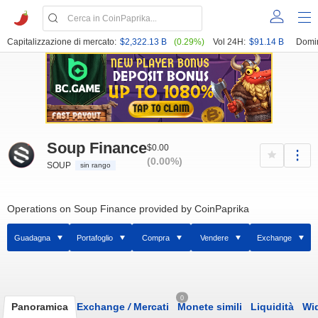
Capitalizzazione di mercato:
$2,322.13 B
(0.29%)
Vol 24H:
$91.14 B
Domi
Soup Finance
$0.00
(0.00%)
SOUP
sin rango
Operations on Soup Finance provided by CoinPaprika
Guadagna
Portafoglio
Compra
Vendere
Exchange
0
Panoramica
Exchange
/
Mercati
Monete simili
Liquidità
Wi