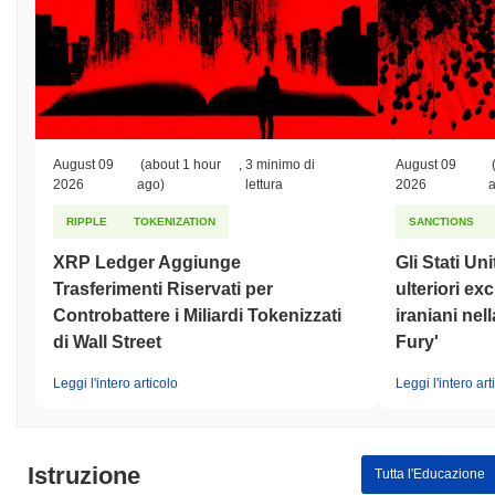
August 09
(about 1 hour
,
3 minimo di
August 09
2026
ago)
lettura
2026
RIPPLE
TOKENIZATION
SANCTIONS
XRP Ledger Aggiunge
Gli Stati Un
Trasferimenti Riservati per
ulteriori ex
Controbattere i Miliardi Tokenizzati
iraniani nel
di Wall Street
Fury'
Leggi l'intero articolo
Leggi l'intero art
Istruzione
Tutta l'Educazione