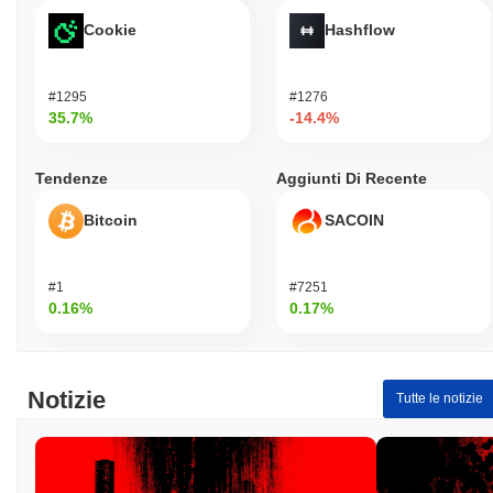
Cookie
Hashflow
#1295
#1276
35.7%
-14.4%
Tendenze
Aggiunti Di Recente
Bitcoin
SACOIN
#1
#7251
0.16%
0.17%
Notizie
Tutte le notizie