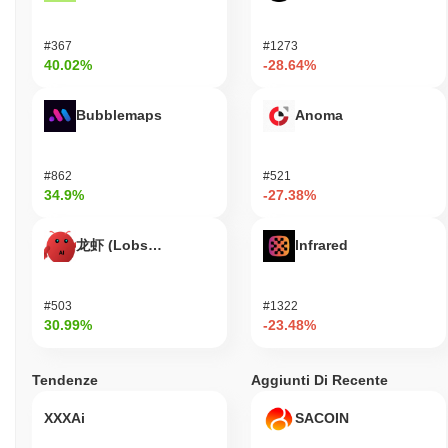
trasparenza, sollevando interrogativi sulla sua sostenibilità a
lungo termine. Come molte criptovalute, esiste un rischio
#367
#1273
intrinseco di rug pull e problemi legali che potrebbero influenzare
40.02%
-28.64%
la fiducia degli utenti e la stabilità del mercato.
Bubblemaps
Anoma
I like my sootcase (SOOTCASE) FAQ –
Metriche Chiave e Approfondimenti sul
Mercato
#862
#521
34.9%
-27.38%
Dove posso acquistare I like my sootcase
(SOOTCASE)?
龙虾 (Lobster)
Infrared
I like my sootcase (SOOTCASE) è ampiamente disponibile sugli
exchange di criptovalute centralized and decentralized.
#503
#1322
Qual è l'attuale volume di trading giornaliero di I
30.99%
-23.48%
like my sootcase?
Nelle ultime 24 ore, il volume di trading di I like my sootcase si
Tendenze
Aggiunti Di Recente
attesta a
$0.00
.
XXXAi
SACOIN
Qual è lo storico della fascia di prezzo di I like my
sootcase?