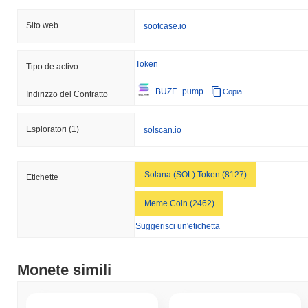
Sito web
sootcase.io
Token
Tipo de activo
BUZF...pump
Copia
Indirizzo del Contratto
Esploratori
(1)
solscan.io
Solana (SOL) Token (8127)
Etichette
Meme Coin (2462)
Suggerisci un'etichetta
Monete simili