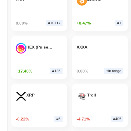
0.00%
+0.47%
#10717
#1
HEX (Pulsechain)
XXXAi
+17.40%
0.00%
#136
sin rango
XRP
Troll
-0.22%
-4.71%
#6
#405