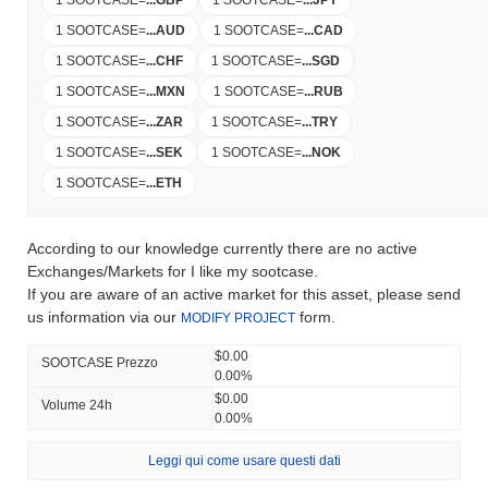
1 SOOTCASE
=
...
AUD
1 SOOTCASE
=
...
CAD
1 SOOTCASE
=
...
CHF
1 SOOTCASE
=
...
SGD
1 SOOTCASE
=
...
MXN
1 SOOTCASE
=
...
RUB
1 SOOTCASE
=
...
ZAR
1 SOOTCASE
=
...
TRY
1 SOOTCASE
=
...
SEK
1 SOOTCASE
=
...
NOK
1 SOOTCASE
=
...
ETH
According to our knowledge currently there are no active
Exchanges/Markets for I like my sootcase.
If you are aware of an active market for this asset, please send
us information via our
form.
MODIFY PROJECT
$0.00
SOOTCASE Prezzo
0.00%
$0.00
Volume 24h
0.00%
Leggi qui come usare questi dati