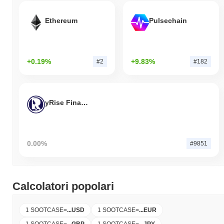
Ethereum
Pulsechain
+0.19%
+9.83%
#2
#182
yRise Finance
0.00%
#9851
Calcolatori popolari
1 SOOTCASE
=
...
USD
1 SOOTCASE
=
...
EUR
1 SOOTCASE
=
...
GBP
1 SOOTCASE
=
...
JPY