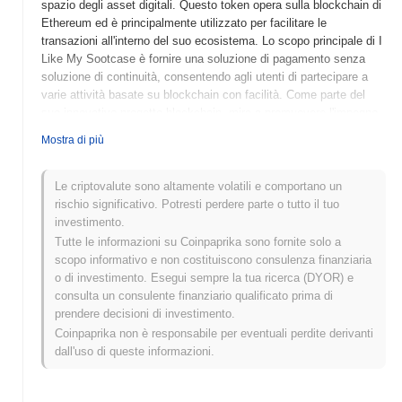
spazio degli asset digitali. Questo token opera sulla blockchain di
Ethereum ed è principalmente utilizzato per facilitare le
transazioni all'interno del suo ecosistema. Lo scopo principale di I
Like My Sootcase è fornire una soluzione di pagamento senza
soluzione di continuità, consentendo agli utenti di partecipare a
varie attività basate su blockchain con facilità. Come parte del
suo innovativo progetto blockchain, mira a promuovere l'impegno
della comunità e supportare le applicazioni decentralizzate.
Mostra di più
Quando e come è iniziato I like my sootcase?
Le criptovalute sono altamente volatili e comportano un
I Like My Sootcase è stato lanciato nel 2021 come un progetto
rischio significativo. Potresti perdere parte o tutto il tuo
unico volto a combinare elementi di branding di stile di vita con la
investimento.
criptovaluta. Sviluppato da un team appassionato di viaggi e
Tutte le informazioni su Coinpaprika sono fornite solo a
espressione personale, il progetto ha rapidamente guadagnato
scopo informativo e non costituiscono consulenza finanziaria
terreno all'interno di comunità di nicchia. È stato inizialmente
o di investimento. Esegui sempre la tua ricerca (DYOR) e
elencato su diversi exchange decentralizzati, il che ha contribuito
consulta un consulente finanziario qualificato prima di
ad aumentare la sua visibilità e ad adottarlo da parte degli utenti.
prendere decisioni di investimento.
Lo sviluppo iniziale del progetto è stato caratterizzato da iniziative
Coinpaprika non è responsabile per eventuali perdite derivanti
guidate dalla comunità e collaborazioni che hanno rafforzato la
dall'uso di queste informazioni.
sua identità di marca.
Cosa ci aspetta per I like my sootcase?