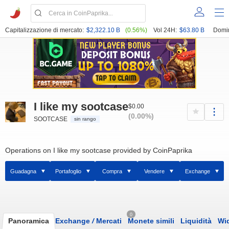
Capitalizzazione di mercato:
$2,322.10 B
(0.56%)
Vol 24H:
$63.80 B
Domi
I like my sootcase
$0.00
(0.00%)
SOOTCASE
sin rango
Operations on I like my sootcase provided by CoinPaprika
Guadagna
Portafoglio
Compra
Vendere
Exchange
0
Panoramica
Exchange
/
Mercati
Monete simili
Liquidità
Wi