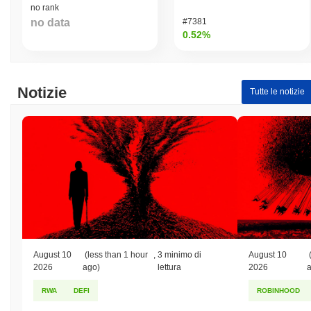
no rank
Massimo Storico (ATH):
$0.003145
no data
#7381
Minimo Storico (ATL):
$0.00
0.52%
I like my sootcase è attualmente scambiato
~99.76%
al di sotto
del suo ATH .
Notizie
Tutte le notizie
Come si sta comportando I like my sootcase
rispetto al mercato crypto più ampio?
Negli ultimi 7 giorni, I like my sootcase ha guadagnato
0.00%
,
sottoperformando il mercato crypto complessivo che ha registrato
un guadagno del
0.56%
. Ciò indica un ritardo temporaneo
nell'azione del prezzo di SOOTCASE rispetto allo slancio del
mercato più ampio.
August 10
(less than 1 hour
,
3 minimo di
August 10
2026
ago)
lettura
2026
RWA
DEFI
ROBINHOOD