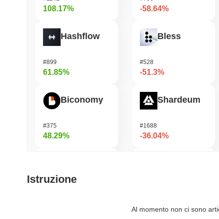
108.17%
-58.64%
Hashflow
Bless
#899
#528
61.85%
-51.3%
Biconomy
Shardeum
#375
#1688
48.29%
-36.04%
Orochi Network
DODO
Istruzione
#302
#700
43.04%
-32%
Al momento non ci sono artico