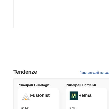
Tendenze
Panoramica di mercat
Principali Guadagni
Principali Perdenti
Fusionist
Heima
#1141
#706