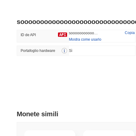
OVERTAKE
Synapse
sooooooooooooooooooooooooooooo
#784
#549
36.19%
-23.62%
Copia
sooooooooooooooooooooooooooooooooooooooooooooooo-sooooooooooooooooooooooooooooooooooooooooooooooo
ID de API
Mostra come usarlo
Portafoglio hardware
Tendenze
Sì
Aggiunti Di Recente
HEX (Pulsechain)
SACOIN
#151
#7110
6.33%
0.52%
Monete simili