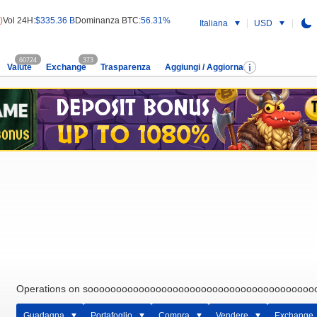
)
Vol 24H:
$335.36 B
Dominanza BTC:
56.31%
Italiana
USD
60724
373
Valute
Exchange
Trasparenza
Aggiungi / Aggiorna
Operations on soooooooooooooooooooooooooooooooooooooooooo
Guadagna
Portafoglio
Compra
Vendere
Exchange