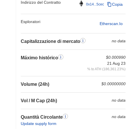
Indirizzo del Contratto
Copia
0x14...5cec
Esploratori
Etherscan.io
no data
Capitalizzazione di mercato
$0.000990
Máximo histórico
21 Aug 23
% to ATH (186,361.23%)
$0.00000000
Volume (24h)
no data
Vol / M Cap (24h)
no data
Quantità Circolante
Update supply form