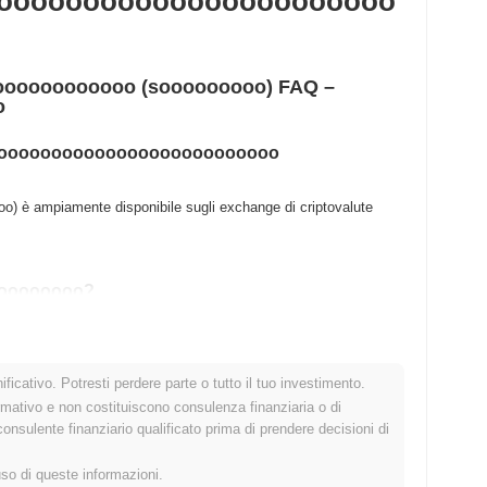
ooooooooooooooooooooooo
ooooooooooo (sooooooooo) FAQ –
o
oooooooooooooooooooooooooooo
 ampiamente disponibile sugli exchange di criptovalute
oooooooo?
oooooooooooooooooooooooooooo si attesta a
$0.00000000
.
ficativo. Potresti perdere parte o tutto il tuo investimento.
oooooooo?
rmativo e non costituiscono consulenza finanziaria o di
sulente finanziario qualificato prima di prendere decisioni di
uso di queste informazioni.