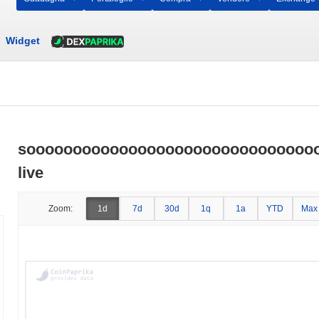
Widget
sooooooooooooooooooooooooooooooooo
live
Zoom:
1d
7d
30d
1q
1a
YTD
Max