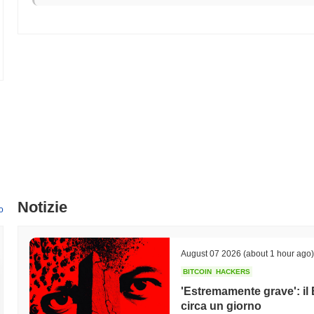
sooooooooooooooooooooooooooooooooooooooooooooooo è attualme
Come si sta comportando sooooooooooooooooooo
mercato crypto più ampio?
Negli ultimi 7 giorni, soooooooooooooooooooooooooooooooooooooo
complessivo che ha registrato un calo del
0.73%
. Ciò indica una fort
slancio del mercato più ampio.
Notizie
o
August 07 2026
(about 1 hour ago)
BITCOIN
HACKERS
'Estremamente grave': il 
circa un giorno