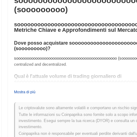
soooooooooooooooooooooooo
(sooooooooo)
soooooooooooooooooooooooooooooooooooo
Metriche Chiave e Approfondimenti sul Mercat
Dove posso acquistare sooooooooooooooooooo
(sooooooooo)?
sooooooooooooooooooooooooooooooooooooooooooooooo (sooooooooo) è
centralized and decentralized.
Qual è l'attuale volume di trading giornaliero di
sooooooooooooooooooooooooooooooooooooooo
Nelle ultime 24 ore, il volume di trading di sooooooooooooooooooo
Mostra di più
Qual è lo storico della fascia di prezzo di
Le criptovalute sono altamente volatili e comportano un rischio signi
sooooooooooooooooooooooooooooooooooooooo
Tutte le informazioni su Coinpaprika sono fornite solo a scopo info
Massimo Storico (ATH):
$0.000990
investimento. Esegui sempre la tua ricerca (DYOR) e consulta un con
Minimo Storico (ATL):
$0.00000000
investimento.
Coinpaprika non è responsabile per eventuali perdite derivanti dall'