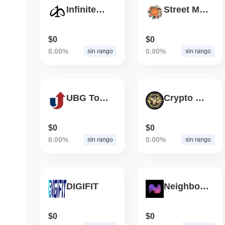
InfiniteOne
Street Money
$0
$0
0.00%
0.00%
sin rango
sin rango
UBG Token
Crypto Jackpot
$0
$0
0.00%
0.00%
sin rango
sin rango
DIGIFIT
Neighbourhoods
$0
$0