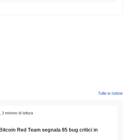
nte scambiato
~99.95%
al di sotto del suo ATH .
oooooooooooooooooooooooooooo rispetto al
ooooooooo ha guadagnato
0.00%
, superando il mercato crypto
e performance nell'azione del prezzo di sooooooooo rispetto allo
Tutte le notizie
,
3 minimo di lettura
Bitcoin Red Team segnala 85 bug critici in