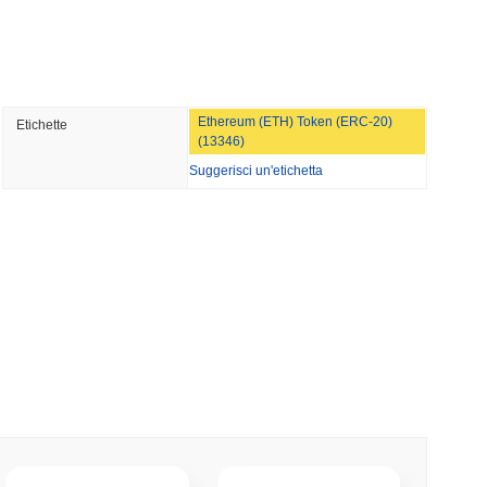
o Ponte Bitcoin Dopo Che Gli Attaccanti AI
Team
minimo di lettura
Ethereum (ETH) Token (ERC-20)
Etichette
Wall Street stanno ora garantendo la
(13346)
Suggerisci un'etichetta
minimo di lettura
NS
o Unito approfondiscono l'allineamento delle
le del GENIUS Act...
mo di lettura
ioni Possano Stakeare Crypto Senza Mai
a
mo di lettura