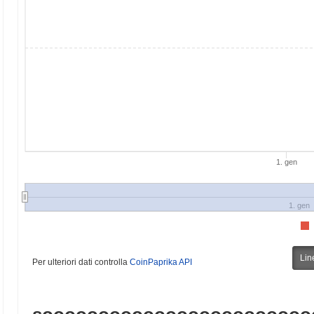
1. gen
1. gen
Lin
Per ulteriori dati controlla
CoinPaprika API