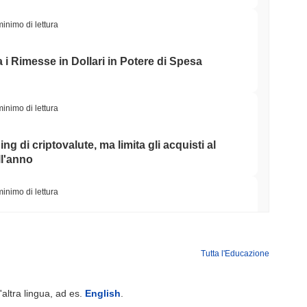
minimo di lettura
i Rimesse in Dollari in Potere di Spesa
minimo di lettura
ing di criptovalute, ma limita gli acquisti al
ll'anno
minimo di lettura
ti AI un portafoglio di stablecoin per pagare le
Tutta l'Educazione
minimo di lettura
'altra lingua, ad es.
English
.