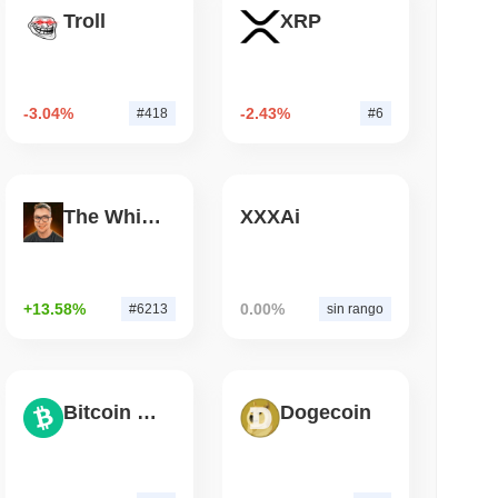
Troll
XRP
 vogliono bruciare le ricompense dei validatori
 50%
-3.04%
-2.43%
#418
#6
mo di lettura
 500 onchain per i portafogli di auto-custodia
The White Bull
XXXAi
+13.58%
0.00%
#6213
sin rango
Bitcoin Cash
Dogecoin