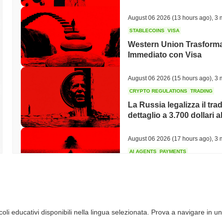
August 06 2026
(13 hours ago)
,
3 
STABLECOINS
VISA
Western Union Trasforma 
Immediato con Visa
August 06 2026
(15 hours ago)
,
3 
CRYPTO REGULATIONS
TRADING
La Russia legalizza il trad
dettaglio a 3.700 dollari a
August 06 2026
(17 hours ago)
,
3 
AI AGENTS
PAYMENTS
Cloudflare offre agli agen
API
August 06 2026
(19 hours ago)
,
3 
li educativi disponibili nella lingua selezionata. Prova a navigare in un
BITCOIN
HACKERS