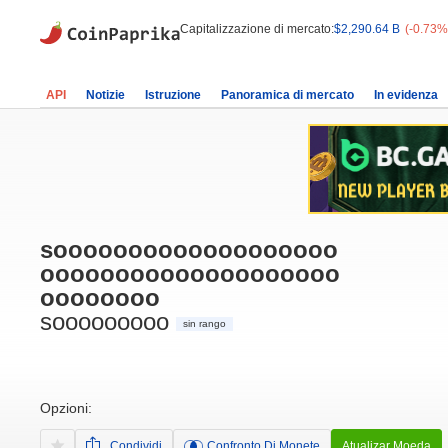
Capitalizzazione di mercato:
$2,290.64 B
(-0.73%
API
Notizie
Istruzione
Panoramica di mercato
In evidenza
sooooooooooooooooooo
oooooooooooooooooooo
oooooooo
sooooooooo
sin rango
Opzioni:
Condividi
Confronto Di Monete
Atualizar Moeda