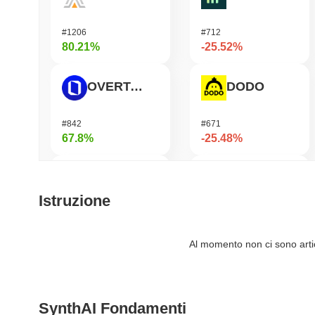
#1206
#712
80.21%
-25.52%
OVERTAKE
DODO
#842
#671
67.8%
-25.48%
SKYAI
Infinex
Istruzione
#249
#686
55.96%
-20.35%
Al momento non ci sono artico
Cartesi
Jotchua
SynthAI Fondamenti
#503
#1421