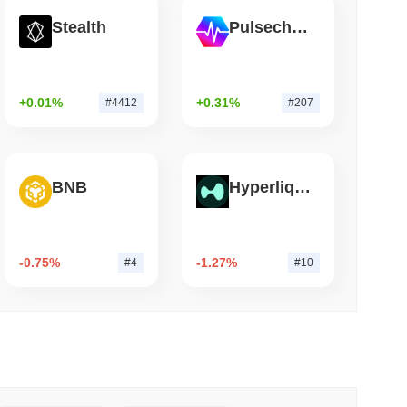
Stealth
Pulsechain
mo di lettura
di di Wrapped Bitcoin su Chainlink mentre
vvicina a $15 miliardi
+0.01%
+0.31%
#4412
#207
BNB
Hyperliquid
-0.75%
-1.27%
#4
#10