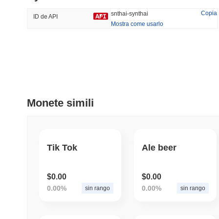
47.31%
-18.74%
Copia
snthai-synthai
ID de API
Mostra come usarlo
Tendenze
Aggiunti Di Recente
Hyperliquid
SACOIN
#10
#6526
-1.27%
-2.38%
Monete simili
Tik Tok
Ale beer
$0.00
$0.00
0.00%
0.00%
sin rango
sin rango