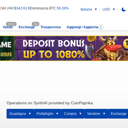
)
Vol 24H:
$342.63 B
Dominanza BTC:
56.26%
Italiana
USD
60722
374
Valute
Exchange
Trasparenza
Aggiungi / Aggiorna
Operations on SynthAI provided by CoinPaprika
Guadagna
Portafoglio
Compra
Vendere
Exchange