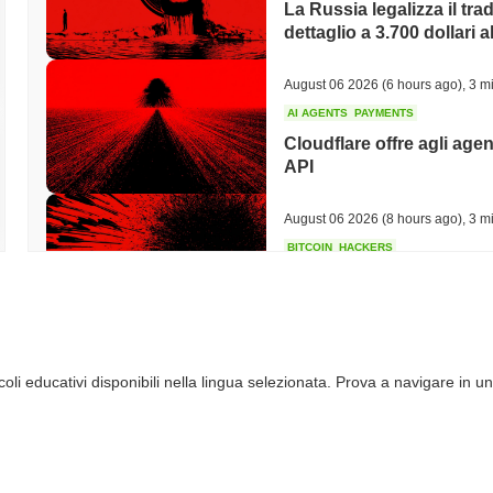
La Russia legalizza il trad
dettaglio a 3.700 dollari a
August 06 2026
(6 hours ago)
,
3 mi
AI AGENTS
PAYMENTS
Cloudflare offre agli agen
API
August 06 2026
(8 hours ago)
,
3 mi
BITCOIN
HACKERS
Boltz Ha Chiuso Il Propri
Hanno Superato Il Suo 
August 06 2026
(10 hours ago)
,
3 
li educativi disponibili nella lingua selezionata. Prova a navigare in un
CIRCLE
TOKENIZATION
I nomi più importanti di 
blockchain Arc di Circle
August 06 2026
(12 hours ago)
,
3 