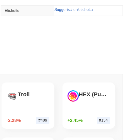
NS
Suggerisci un'etichetta
Etichette
o Unito approfondiscono l'allineamento delle
le del GENIUS Act...
minimo di lettura
ioni Possano Stakeare Crypto Senza Mai
a
mo di lettura
 vogliono bruciare le ricompense dei validatori
Troll
HEX (Pulsechain)
 50%
mo di lettura
-2.28%
+2.45%
#409
#154
 500 onchain per i portafogli di auto-custodia