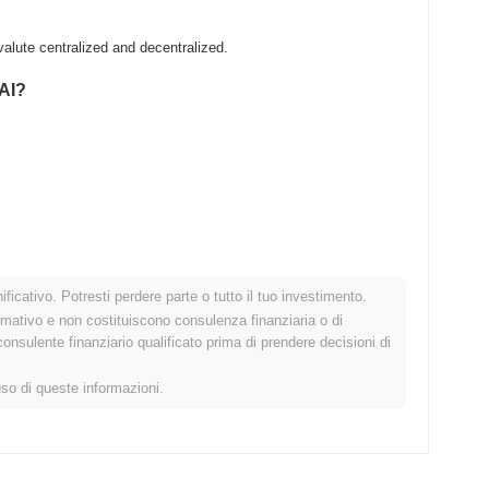
alute centralized and decentralized.
hAI?
.
ficativo. Potresti perdere parte o tutto il tuo investimento.
o crypto più ampio?
rmativo e non costituiscono consulenza finanziaria o di
sulente finanziario qualificato prima di prendere decisioni di
cato crypto complessivo che ha registrato un calo del
0.66%
.
petto allo slancio del mercato più ampio.
uso di queste informazioni.