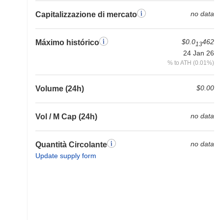
no data
Capitalizzazione di mercato
$0.0
462
Máximo histórico
13
24 Jan 26
% to ATH (0.01%)
$0.00
Volume (24h)
no data
Vol / M Cap (24h)
no data
Quantità Circolante
Update supply form