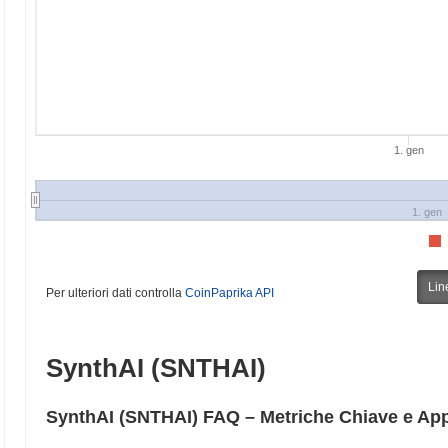
1. gen
1. gen
Lin
Per ulteriori dati controlla
CoinPaprika API
SynthAI (SNTHAI)
SynthAI (SNTHAI) FAQ – Metriche Chiave e App