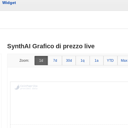
Widget
SynthAI Grafico di prezzo live
Zoom:
1d
7d
30d
1q
1a
YTD
Max