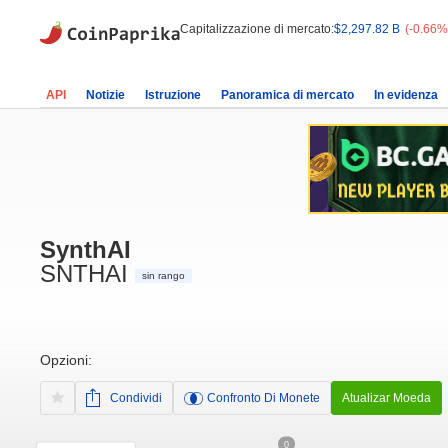
Capitalizzazione di mercato:
$2,297.82 B
(-0.66%
API
Notizie
Istruzione
Panoramica di mercato
In evidenza
SynthAI
SNTHAI
sin rango
Opzioni:
Condividi
Confronto Di Monete
Atualizar Moeda
0