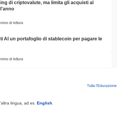
ing di criptovalute, ma limita gli acquisti al
ll'anno
nimo di lettura
ti AI un portafoglio di stablecoin per pagare le
nimo di lettura
o Ponte Bitcoin Dopo Che Gli Attaccanti AI
Team
Tutta l'Educazione
minimo di lettura
'altra lingua, ad es.
English
.
Wall Street stanno ora garantendo la
minimo di lettura