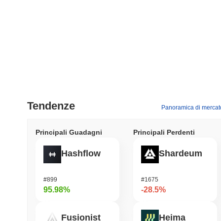
Tendenze
Panoramica di mercat
Principali Guadagni
Principali Perdenti
Hashflow
Shardeum
#899
#1675
95.98%
-28.5%
Fusionist
Heima