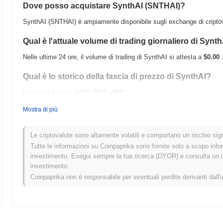
Dove posso acquistare SynthAI (SNTHAI)?
SynthAI (SNTHAI) è ampiamente disponibile sugli exchange di criptov
Qual è l'attuale volume di trading giornaliero di Synt
Nelle ultime 24 ore, il volume di trading di SynthAI si attesta a
$0.00
Qual è lo storico della fascia di prezzo di SynthAI?
Massimo Storico (ATH):
$0.0
462
13
Minimo Storico (ATL):
$0.00
Mostra di più
SynthAI è attualmente scambiato
~0.01%
al di sotto del suo ATH .
Le criptovalute sono altamente volatili e comportano un rischio signi
Come si sta comportando SynthAI rispetto al mercat
Tutte le informazioni su Coinpaprika sono fornite solo a scopo info
investimento. Esegui sempre la tua ricerca (DYOR) e consulta un con
Negli ultimi 7 giorni, SynthAI ha guadagnato
0.00%
, superando il mer
investimento.
Ciò indica una forte performance nell'azione del prezzo di SNTHAI ris
Coinpaprika non è responsabile per eventuali perdite derivanti dall'