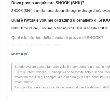
Dove posso acquistare SHOOK (SHK)?
SHOOK (SHK) è ampiamente disponibile sugli exchange di criptovalut
Qual è l'attuale volume di trading giornaliero di SHO
Nelle ultime 24 ore, il volume di trading di SHOOK si attesta a
$0.00
Qual è lo storico della fascia di prezzo di SHOOK?
Massimo Storico (ATH):
$0.0
611
11
Minimo Storico (ATL):
$0.00
Mostra di più
SHOOK è attualmente scambiato
~0.44%
al di sotto del suo ATH .
Le criptovalute sono altamente volatili e comportano un rischio signi
Come si sta comportando SHOOK rispetto al mercato
Tutte le informazioni su Coinpaprika sono fornite solo a scopo info
investimento. Esegui sempre la tua ricerca (DYOR) e consulta un con
Negli ultimi 7 giorni, SHOOK ha guadagnato
0.00%
, superando il mer
investimento.
Ciò indica una forte performance nell'azione del prezzo di SHK rispett
Coinpaprika non è responsabile per eventuali perdite derivanti dall'