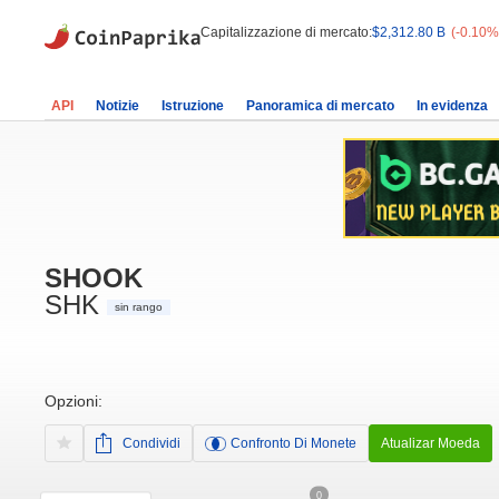
Capitalizzazione di mercato:
$2,312.80 B
(-0.10%
API
Notizie
Istruzione
Panoramica di mercato
In evidenza
SHOOK
SHK
sin rango
Opzioni:
Condividi
Confronto Di Monete
Atualizar Moeda
0