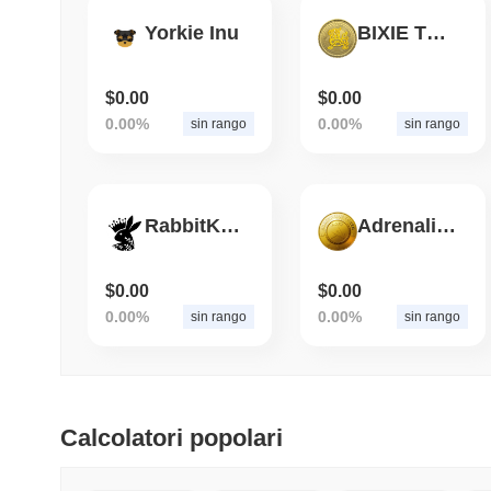
Yorkie Inu
BIXIE TOKEN
$0.00
$0.00
0.00%
0.00%
sin rango
sin rango
RabbitKing
Adrenaline
$0.00
$0.00
0.00%
0.00%
sin rango
sin rango
Calcolatori popolari