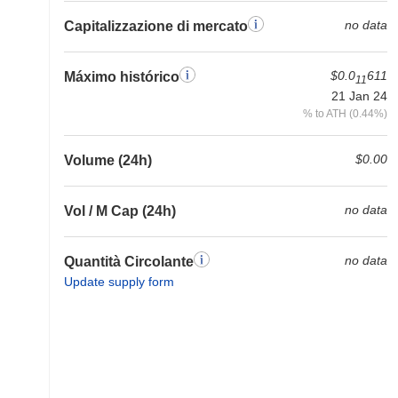
no data
Capitalizzazione di mercato
$0.0
611
Máximo histórico
11
21 Jan 24
% to ATH (0.44%)
$0.00
Volume (24h)
no data
Vol / M Cap (24h)
no data
Quantità Circolante
Update supply form