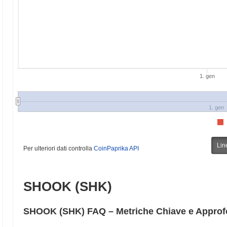
1. gen
1. gen
Lin
Per ulteriori dati controlla
CoinPaprika API
SHOOK (SHK)
SHOOK (SHK) FAQ – Metriche Chiave e Approf