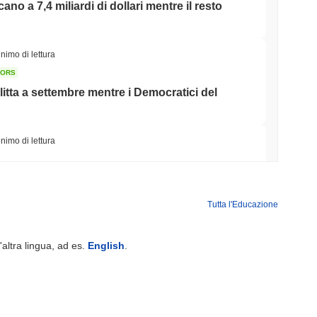
icano a 7,4 miliardi di dollari mentre il resto
nimo di lettura
TORS
litta a settembre mentre i Democratici del
nimo di lettura
iera di tokenizzazione nel settore immobiliare
Tutta l'Educazione
minimo di lettura
'altra lingua, ad es.
English
.
Street alla Sua App Crypto nel Regno Unito
minimo di lettura