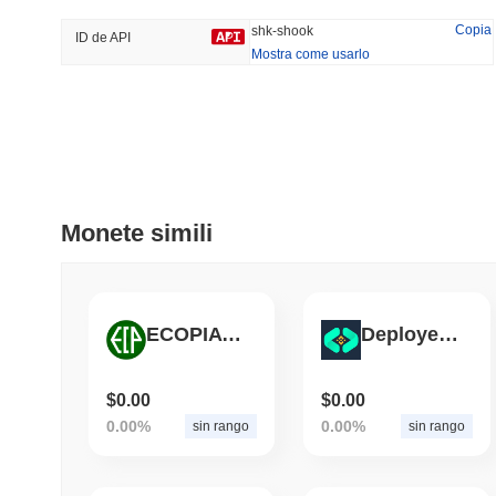
32.02%
-15.33%
Copia
shk-shook
ID de API
Mostra come usarlo
Tendenze
Aggiunti Di Recente
HEX (Pulsechain)
SACOIN
#139
#10270
6.9%
0.77%
Monete simili
ECOPIA TOKEN
DeployerInu
$0.00
$0.00
0.00%
0.00%
sin rango
sin rango