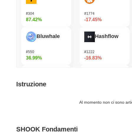
#304
#1774
87.42%
-17.45%
Bluwhale
Hashflow
#550
#1222
36.99%
-16.83%
AI Rig Complex
Janction
Istruzione
#275
#367
36.18%
-16.78%
Al momento non ci sono artico
Momentum
Bitway
SHOOK Fondamenti
#363
#116