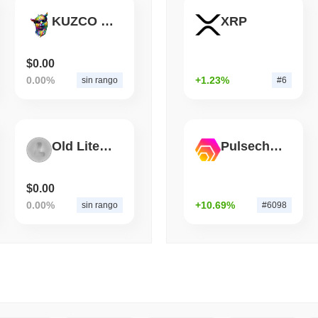
KUZCO INU
XRP
August 07 2026
(1 day ago)
,
3 mini
BITCOIN
HACKERS
'Estremamente grave': il 
$0.00
circa un giorno
0.00%
+1.23%
sin rango
#6
Old Litecoin
Pulsechain Bridged HEX (Pulsechain)
$0.00
0.00%
+10.69%
sin rango
#6098