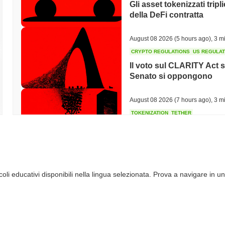
Gli asset tokenizzati tripl
della DeFi contratta
August 08 2026
(5 hours ago)
,
3 mi
CRYPTO REGULATIONS
US REGULA
Il voto sul CLARITY Act s
Senato si oppongono
August 08 2026
(7 hours ago)
,
3 mi
TOKENIZATION
TETHER
Tether pianta la sua band
dell'Arabia Saudita
August 07 2026
(21 hours ago)
,
3 
li educativi disponibili nella lingua selezionata. Prova a navigare in un
COINBASE
TRADING
Coinbase Aggiunge Wall 
con 4.000 Azioni
August 07 2026
(23 hours ago)
,
3 