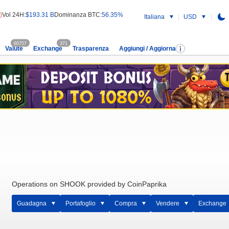
)
Vol 24H:
$193.31 B
Dominanza BTC:
56.35%
Italiana
USD
60757
371
Valute
Exchange
Trasparenza
Aggiungi / Aggiorna
Operations on SHOOK provided by CoinPaprika
Guadagna
Portafoglio
Compra
Vendere
Exchange