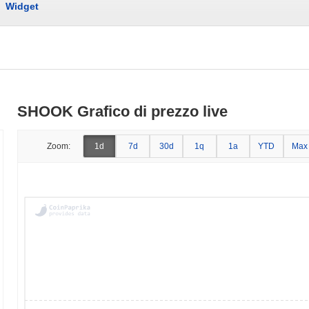
Widget
SHOOK Grafico di prezzo live
Zoom:
1d
7d
30d
1q
1a
YTD
Max