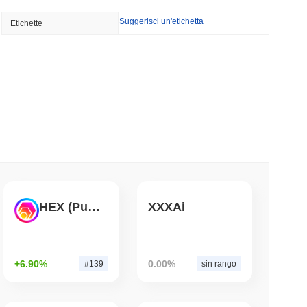
Suggerisci un'etichetta
Etichette
nza di broker-dealer negli Stati Uniti per
mo di lettura
TORS
o mentre si avvicina la pausa di agosto
mo di lettura
a corsa bancaria per tokenizzare i depositi
HEX (Pulsechain)
XXXAi
mo di lettura
+6.90%
0.00%
#139
sin rango
di dollari mentre il gigante della logistica AZ-
ulla stablecoin yen