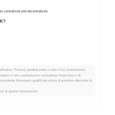
e centralized and decentralized.
OK?
.
ficativo. Potresti perdere parte o tutto il tuo investimento.
 crypto più ampio?
rmativo e non costituiscono consulenza finanziaria o di
sulente finanziario qualificato prima di prendere decisioni di
cato crypto complessivo che ha registrato un calo del
0.10%
.
o allo slancio del mercato più ampio.
uso di queste informazioni.