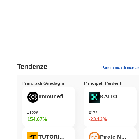
Tendenze
Panoramica di mercat
Principali Guadagni
Principali Perdenti
Immunefi
KAITO
#1228
#172
154.67%
-23.12%
TUTORIAL
Pirate Nation Token