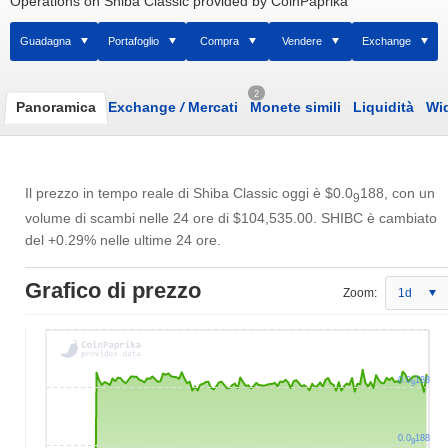
Operations on Shiba Classic provided by CoinPaprika
Guadagna
Portafoglio
Compra
Vendere
Exchange
2
Panoramica
Exchange
/
Mercati
Monete simili
Liquidità
Wi
Il prezzo in tempo reale di Shiba Classic oggi è
$0.0
188
, con un
9
volume di scambi nelle 24 ore di
$104,535.00
. SHIBC è cambiato
del +0.29% nelle ultime 24 ore.
Grafico di prezzo
Zoom:
1d
0.0
188
9
0.0
188
9