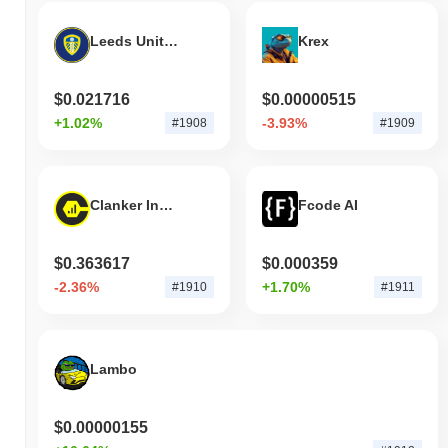
superando il mercato crypto complessivo che ha registrato un
guadagno del
0.07%
. Ciò indica una forte performance nell'azione
Leeds United FAN TOKEN
Krex
del prezzo di SHIBC rispetto allo slancio del mercato più ampio.
$0.021716
$0.00000515
+1.02%
-3.93%
#1908
#1909
Clanker Index
Fcode AI
$0.363617
$0.000359
-2.36%
+1.70%
#1910
#1911
Lambo
$0.00000155