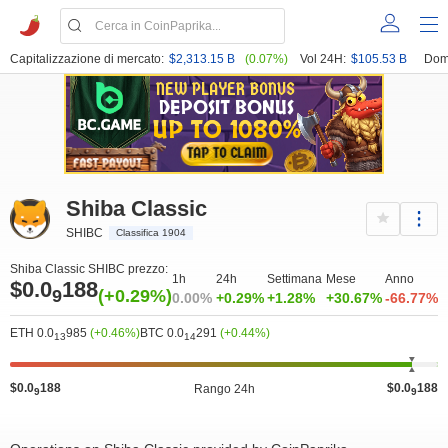
Capitalizzazione di mercato:
$2,313.15 B
(0.07%)
Vol 24H:
$105.53 B
Dom
Shiba Classic
SHIBC
Classifica 1904
Shiba Classic SHIBC prezzo:
1h
24h
Settimana
Mese
Anno
$0.0
188
9
(+0.29%)
0.00%
+0.29%
+1.28%
+30.67%
-66.77%
ETH 0.0
985
(+0.46%)
BTC 0.0
291
(+0.44%)
13
14
$0.0
188
$0.0
188
Rango 24h
9
9