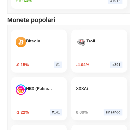
+10.64%
#1912
Monete popolari
Bitcoin
Troll
-0.15%
-4.04%
#1
#391
HEX (Pulsechain)
XXXAi
-1.22%
0.00%
#141
sin rango