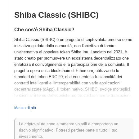
Shiba Classic (SHIBC)
Che cos'è Shiba Classic?
Shiba Classic (SHIBC) è un progetto di criptovaluta emerso come
iniziativa guidata dalla comunità, con l'obiettivo di fornire
un'alternativa al popolare token Shiba Inu. Lanciato nel 2021, è
stato creato per promuovere un ecosistema decentralizzato che
enfatizza il coinvolgimento e la partecipazione della comunità. Il
progetto opera sulla blockchain di Ethereum, utilizzando lo
standard del token ERC-20, che consente la funzionalità dei
contratti intelligenti e l'interoperabilità con varie applicazioni
decentralizzate (dApp). Il token nativo, SHIBC, svolge molteplici
funzioni all'interno dell'ecosistema, tra cui facilitare le transazioni,
abilitare lo staking e partecipare alle decisioni di governance.
Shiba Classic si distingue per il suo focus sul coinvolgimento
Mostra di più
della comunità e il suo impegno a creare una piattaforma user-
friendly sia per i nuovi utenti che per quelli esperti di criptovalute.
Le criptovalute sono altamente volatili e comportano un
Questa enfasi sullo sviluppo e sul coinvolgimento guidati dalla
rischio significativo. Potresti perdere parte o tutto il tuo
comunità posiziona Shiba Classic come un attore notevole nel
investimento.
panorama più ampio delle criptovalute, attraendo coloro che sono