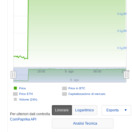
0.0
188
9
0.0
188
9
0.0
188
9
18:00
9. ago
06:00
12:00
9. ago
Price
Price in BTC
Price ETH
Capitalizzazione di mercato
Volume (24h)
Linerare
Logaritmico
Esporta
Per ulteriori dati controlla
CoinPaprika API
Analisi Tecnica