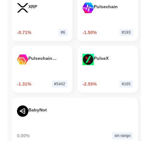
XRP
Pulsechain
-0.71%
-1.50%
#6
#193
Pulsechain Bridged HEX (Pulsechain)
PulseX
-1.31%
-2.55%
#5442
#165
BabyNot
0.00%
sin rango