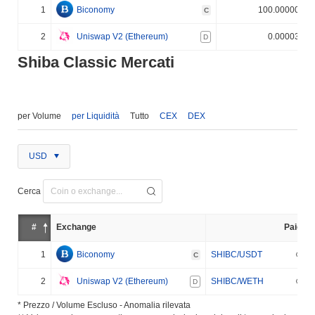
1
Biconomy
100.000000%
C
2
Uniswap V2 (Ethereum)
0.000030%
D
Shiba Classic Mercati
per Volume
per Liquidità
Tutto
CEX
DEX
USD
Cerca
#
Exchange
Paio
1
Biconomy
SHIBC/USDT
C
2
Uniswap V2 (Ethereum)
SHIBC/WETH
D
* Prezzo / Volume Escluso - Anomalia rilevata