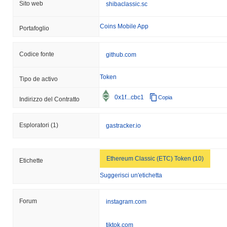
Sito web
shibaclassic.sc
Coins Mobile App
Portafoglio
Codice fonte
github.com
Token
Tipo de activo
0x1f...cbc1
Copia
Indirizzo del Contratto
Esploratori
(1)
gastracker.io
Ethereum Classic (ETC) Token (10)
Etichette
Suggerisci un'etichetta
Forum
instagram.com
tiktok.com