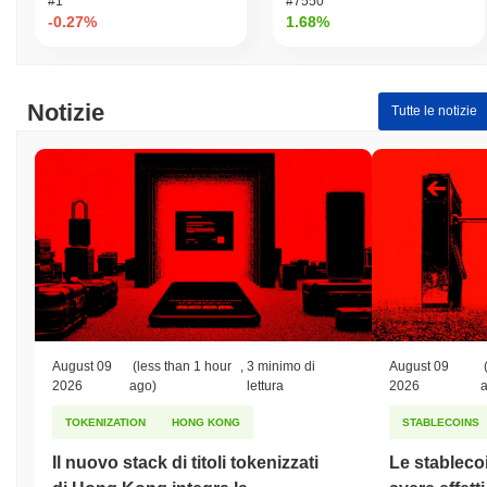
#1
#7550
-0.27%
1.68%
Notizie
Tutte le notizie
August 09
(less than 1 hour
,
3 minimo di
August 09
2026
ago)
lettura
2026
TOKENIZATION
HONG KONG
STABLECOINS
Il nuovo stack di titoli tokenizzati
Le stableco