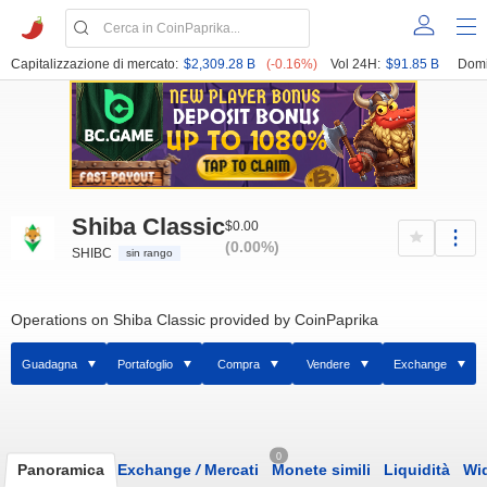
Capitalizzazione di mercato:
$2,309.28 B
(-0.16%)
Vol 24H:
$91.85 B
Domi
Shiba Classic
$0.00
(0.00%)
SHIBC
sin rango
Operations on Shiba Classic provided by CoinPaprika
Guadagna
Portafoglio
Compra
Vendere
Exchange
0
Panoramica
Exchange
/
Mercati
Monete simili
Liquidità
Wi