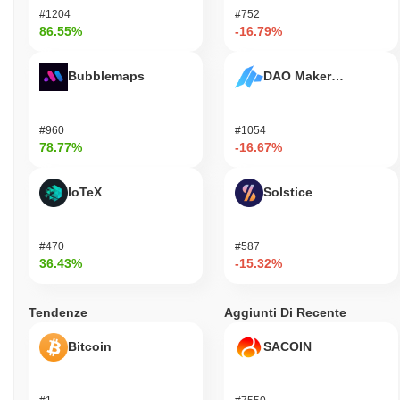
#1204
#752
86.55%
-16.79%
Bubblemaps
DAO Maker Token
#960
#1054
78.77%
-16.67%
IoTeX
Solstice
#470
#587
36.43%
-15.32%
Tendenze
Aggiunti Di Recente
Bitcoin
SACOIN