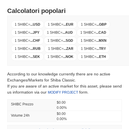
Calcolatori popolari
1 SHIBC
=
...
USD
1 SHIBC
=
...
EUR
1 SHIBC
=
...
GBP
1 SHIBC
=
...
JPY
1 SHIBC
=
...
AUD
1 SHIBC
=
...
CAD
1 SHIBC
=
...
CHF
1 SHIBC
=
...
SGD
1 SHIBC
=
...
MXN
1 SHIBC
=
...
RUB
1 SHIBC
=
...
ZAR
1 SHIBC
=
...
TRY
1 SHIBC
=
...
SEK
1 SHIBC
=
...
NOK
1 SHIBC
=
...
ETH
According to our knowledge currently there are no active
Exchanges/Markets for Shiba Classic.
If you are aware of an active market for this asset, please send
us information via our
form.
MODIFY PROJECT
$0.00
SHIBC Prezzo
0.00%
$0.00
Volume 24h
0.00%