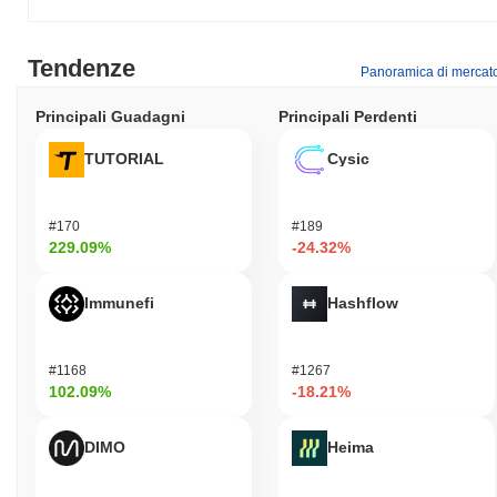
Tendenze
Panoramica di mercat
Principali Guadagni
Principali Perdenti
TUTORIAL
Cysic
#170
#189
229.09%
-24.32%
Immunefi
Hashflow
#1168
#1267
102.09%
-18.21%
DIMO
Heima