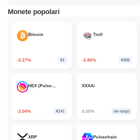
Monete popolari
Bitcoin
Troll
-0.27%
-2.80%
#1
#388
HEX (Pulsechain)
XXXAi
-3.04%
0.00%
#141
sin rango
XRP
Pulsechain