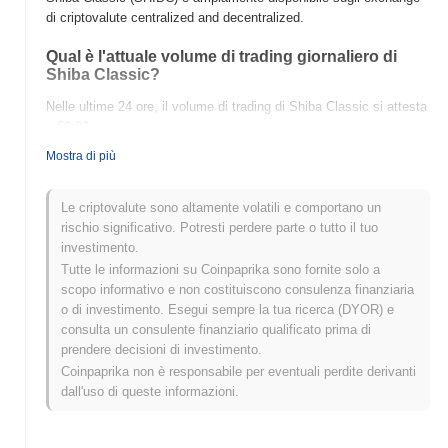
di criptovalute centralized and decentralized.
Qual è l'attuale volume di trading giornaliero di
Shiba Classic?
Nelle ultime 24 ore, il volume di trading di Shiba Classic si attesta
a
$0.00
.
Mostra di più
Qual è lo storico della fascia di prezzo di Shiba
Classic?
Le criptovalute sono altamente volatili e comportano un
Massimo Storico (ATH):
$0.00
rischio significativo. Potresti perdere parte o tutto il tuo
Minimo Storico (ATL):
$0.00
investimento.
Tutte le informazioni su Coinpaprika sono fornite solo a
Shiba Classic è attualmente scambiato
~0.00%
al di sotto del suo
scopo informativo e non costituiscono consulenza finanziaria
ATH .
o di investimento. Esegui sempre la tua ricerca (DYOR) e
consulta un consulente finanziario qualificato prima di
Come si sta comportando Shiba Classic rispetto al
prendere decisioni di investimento.
mercato crypto più ampio?
Coinpaprika non è responsabile per eventuali perdite derivanti
Negli ultimi 7 giorni, Shiba Classic ha guadagnato
0.00%
,
dall'uso di queste informazioni.
superando il mercato crypto complessivo che ha registrato un
calo del
0.16%
. Ciò indica una forte performance nell'azione del
prezzo di SHIBC rispetto allo slancio del mercato più ampio.