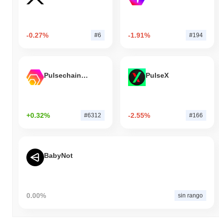
-0.27%
-1.91%
#6
#194
Pulsechain Bridged HEX (Pulsechain)
PulseX
+0.32%
-2.55%
#6312
#166
BabyNot
0.00%
sin rango