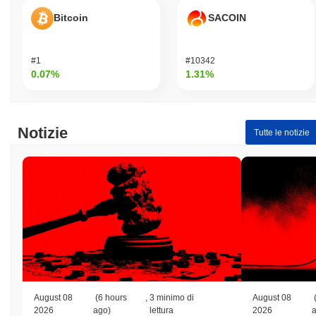
Bitcoin
SACOIN
#1
#10342
0.07%
1.31%
Notizie
Tutte le notizie
August 08
(6 hours
,
3 minimo di
August 08
2026
ago)
lettura
2026