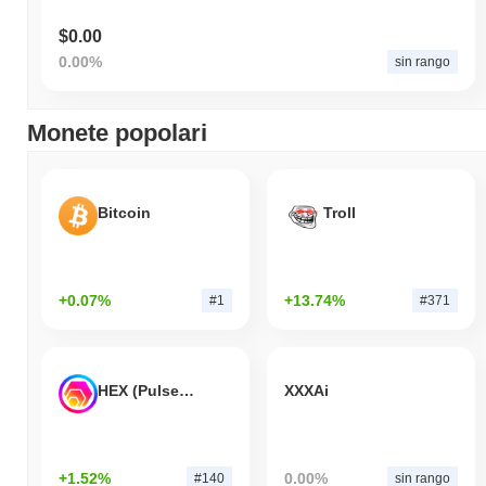
$0.00
0.00%
sin rango
Monete popolari
Bitcoin
Troll
+0.07%
+13.74%
#1
#371
HEX (Pulsechain)
XXXAi
+1.52%
0.00%
#140
sin rango