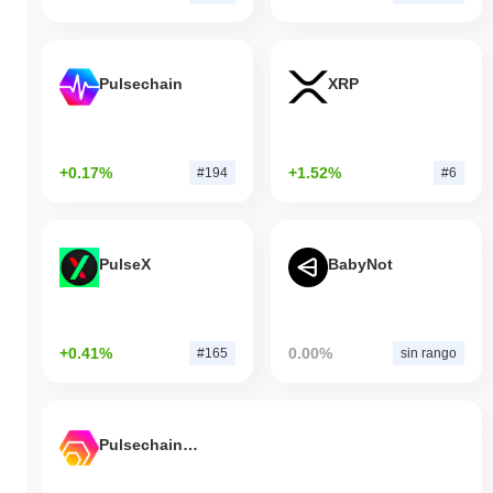
Pulsechain
XRP
+0.17%
+1.52%
#194
#6
PulseX
BabyNot
+0.41%
0.00%
#165
sin rango
Pulsechain Bridged HEX (Pulsechain)