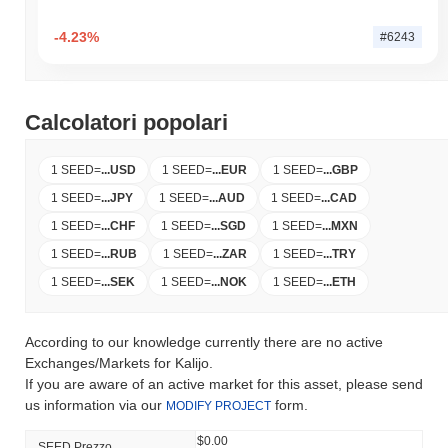
-4.23%
#6243
Calcolatori popolari
1 SEED
=
...
USD
1 SEED
=
...
EUR
1 SEED
=
...
GBP
1 SEED
=
...
JPY
1 SEED
=
...
AUD
1 SEED
=
...
CAD
1 SEED
=
...
CHF
1 SEED
=
...
SGD
1 SEED
=
...
MXN
1 SEED
=
...
RUB
1 SEED
=
...
ZAR
1 SEED
=
...
TRY
1 SEED
=
...
SEK
1 SEED
=
...
NOK
1 SEED
=
...
ETH
According to our knowledge currently there are no active
Exchanges/Markets for Kalijo.
If you are aware of an active market for this asset, please send
us information via our
form.
MODIFY PROJECT
$0.00
SEED Prezzo