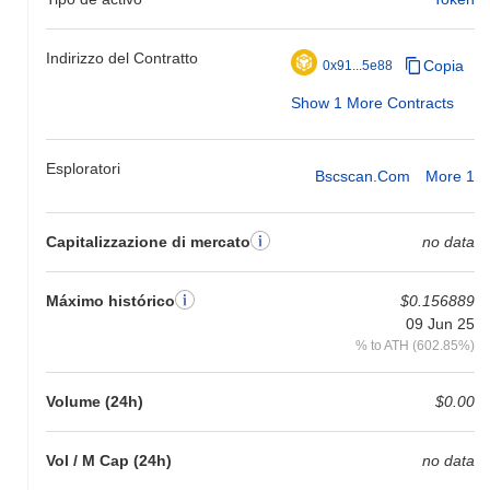
Indirizzo del Contratto
Copia
0x91...5e88
Show 1 More Contracts
Esploratori
Bscscan.com
More 1
Capitalizzazione di mercato
no data
Máximo histórico
$0.156889
09 Jun 25
% to ATH (602.85%)
Volume (24h)
$0.00
Vol / M Cap (24h)
no data