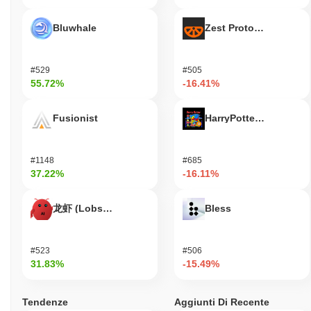
Bluwhale
Zest Protocol
#529
#505
55.72%
-16.41%
Fusionist
HarryPotterObamaSoni
#1148
#685
37.22%
-16.11%
龙虾 (Lobster)
Bless
#523
#506
31.83%
-15.49%
Tendenze
Aggiunti Di Recente