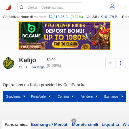
Capitalizzazione di mercato:
$2,313.25 B
(0.32%)
Vol 24H:
$101.79 B
Dom
Kalijo
$0.00
(0.00%)
SEED
sin rango
Operations on Kalijo provided by CoinPaprika
Guadagna
Portafoglio
Compra
Vendere
Exchange
0
Panoramica
Exchange
/
Mercati
Monete simili
Liquidità
Wi