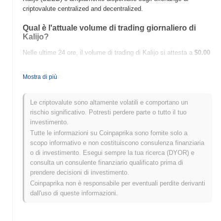
criptovalute centralized and decentralized.
Qual è l'attuale volume di trading giornaliero di
Kalijo?
Nelle ultime 24 ore, il volume di trading di Kalijo si attesta a
$0.00
.
Mostra di più
Qual è lo storico della fascia di prezzo di Kalijo?
Massimo Storico (ATH):
$0.156889
Le criptovalute sono altamente volatili e comportano un
Minimo Storico (ATL):
$0.00
rischio significativo. Potresti perdere parte o tutto il tuo
investimento.
Kalijo è attualmente scambiato
~85.77%
al di sotto del suo ATH .
Tutte le informazioni su Coinpaprika sono fornite solo a
scopo informativo e non costituiscono consulenza finanziaria
Come si sta comportando Kalijo rispetto al
o di investimento. Esegui sempre la tua ricerca (DYOR) e
mercato crypto più ampio?
consulta un consulente finanziario qualificato prima di
Negli ultimi 7 giorni, Kalijo ha guadagnato
0.00%
,
prendere decisioni di investimento.
sottoperformando il mercato crypto complessivo che ha registrato
Coinpaprika non è responsabile per eventuali perdite derivanti
un guadagno del
0.32%
. Ciò indica un ritardo temporaneo
dall'uso di queste informazioni.
nell'azione del prezzo di SEED rispetto allo slancio del mercato
più ampio.