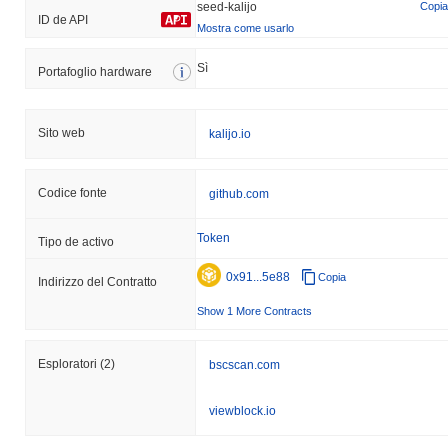
seed-kalijo
Copia
ID de API
Mostra come usarlo
Sì
Portafoglio hardware
Sito web
kalijo.io
Codice fonte
github.com
Token
Tipo de activo
0x91...5e88
Copia
Indirizzo del Contratto
Show 1 More Contracts
Esploratori
(2)
bscscan.com
viewblock.io