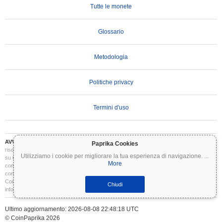
Tutte le monete
Glossario
Metodologia
Politiche privacy
Termini d'uso
AVVERTENZA IMPORTANTE:
Le criptovalute sono altamente volatili e comportano
Paprika Cookies
rischi significativi. Potresti perdere parte o tutto il tuo investimento. Tutte le informazioni
Utilizziamo i cookie per migliorare la tua esperienza di navigazione.
...
su Coinpaprika sono fornite esclusivamente a scopo informativo e non costituiscono
More
consulenza finanziaria o di investimento. Conduci sempre le tue ricerche (DYOR) e
consulta un consulente finanziario qualificato prima di prendere decisioni di investimento.
Coinpaprika non è responsabile per eventuali perdite derivanti dall'uso di queste
Chiudi
informazioni.
Ultimo aggiornamento: 2026-08-08 22:48:18 UTC
© CoinPaprika 2026