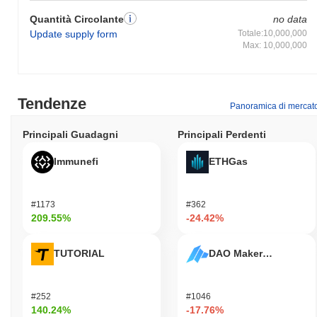
Quantità Circolante
no data
Update supply form
Totale:10,000,000
Max: 10,000,000
Tendenze
Panoramica di mercat
Principali Guadagni
Principali Perdenti
Immunefi
ETHGas
#1173
#362
209.55%
-24.42%
TUTORIAL
DAO Maker Token
#252
#1046
140.24%
-17.76%