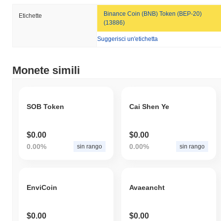
Binance Coin (BNB) Token (BEP-20)
Etichette
(13886)
Suggerisci un'etichetta
Monete simili
SOB Token
Cai Shen Ye
$0.00
$0.00
0.00%
0.00%
sin rango
sin rango
EnviCoin
Avaeancht
$0.00
$0.00