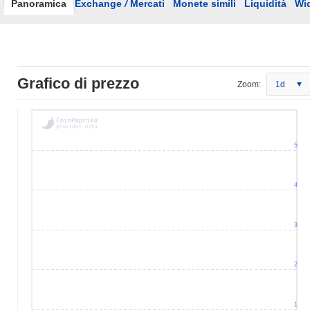
Panoramica
Exchange
/
Mercati
Monete simili
Liquidità
Wi
Grafico di prezzo
Zoom:
1d
5
4
3
2
1