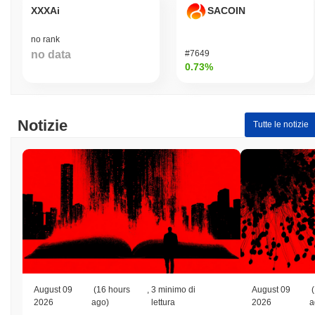
XXXAi
SACOIN
no rank
no data
#7649
0.73%
Notizie
Tutte le notizie
August 09
(16 hours
,
3 minimo di
August 09
(
2026
ago)
lettura
2026
a