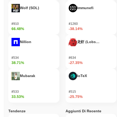
Wolf (SOL)
Immunefi
#910
#1260
66.48%
-38.14%
Nillion
龙虾 (Lobster)
#534
#634
38.71%
-27.35%
Mubarak
IoTeX
#533
#515
33.53%
-25.75%
Tendenze
Aggiunti Di Recente