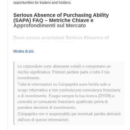
opportunities for traders and holders.
Serious Absence of Purchasing Ability
(SAPA) FAQ – Metriche Chiave e
Approfondimenti sul Mercato
Dove posso acquistare Serious Absence of
Purchasing Ability (SAPA)?
Mostra di più
Serious Absence of Purchasing Ability (SAPA) è ampiamente
disponibile sugli exchange di criptovalute centralized and
decentralized.
Le criptovalute sono altamente volatili e comportano un
rischio significativo. Potresti perdere parte o tutto il tuo
Qual è l'attuale volume di trading giornaliero di
investimento.
Serious Absence of Purchasing Ability?
Tutte le informazioni su Coinpaprika sono fornite solo a
Nelle ultime 24 ore, il volume di trading di Serious Absence of
scopo informativo e non costituiscono consulenza finanziaria
Purchasing Ability si attesta a
$0.00
.
o di investimento. Esegui sempre la tua ricerca (DYOR) e
consulta un consulente finanziario qualificato prima di
Qual è lo storico della fascia di prezzo di Serious
prendere decisioni di investimento.
Absence of Purchasing Ability?
Coinpaprika non è responsabile per eventuali perdite derivanti
dall'uso di queste informazioni.
Massimo Storico (ATH):
$8.61
Minimo Storico (ATL):
$0.00