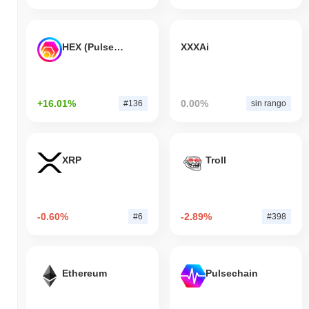
HEX (Pulsechain)
XXXAi
+16.01%
0.00%
#136
sin rango
XRP
Troll
-0.60%
-2.89%
#6
#398
Ethereum
Pulsechain