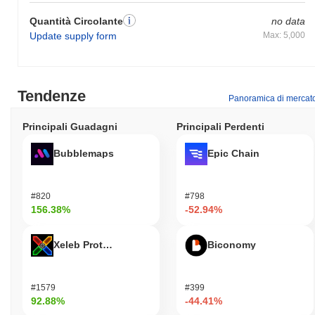
Quantità Circolante
no data
Update supply form
Max: 5,000
Tendenze
Panoramica di mercat
Principali Guadagni
Principali Perdenti
Bubblemaps
Epic Chain
#820
#798
156.38%
-52.94%
Xeleb Protocol
Biconomy
#1579
#399
92.88%
-44.41%