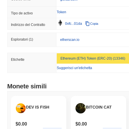
Token
Tipo de activo
0xfc...01da
Copia
Indirizzo del Contratto
Esploratori
(1)
etherscan.io
Ethereum (ETH) Token (ERC-20) (13346)
Etichette
Suggerisci un'etichetta
Monete simili
DEV IS FISH
BITCOIN CAT
$0.00
$0.00