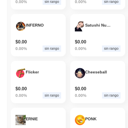
0.00%
0.00%
sin rango
sin rango
INFERNO
Satushi Nukumutu
$0.00
$0.00
0.00%
0.00%
sin rango
sin rango
Flicker
Cheeseball
$0.00
$0.00
0.00%
0.00%
sin rango
sin rango
ERNIE
PONK