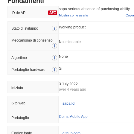
Fondamenti
sapa-serious-absence-of-purchasing-ability
ID de API
Mostra come usarlo
Copia
Working product
Stato di sviluppo
Meccanismo di consenso
Not mineable
None
Algoritmo
Sì
Portafoglio hardware
3 July 2022
iniziato
over 4 years ago
Sito web
sapa.lol
Coins Mobile App
Portafoglio
Codice fonte
github.com