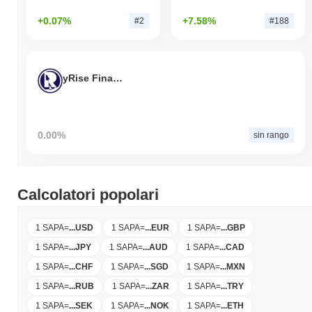
+0.07%
+7.58%
#2
#188
yRise Finance
0.00%
sin rango
Calcolatori popolari
1 SAPA
=
...
USD
1 SAPA
=
...
EUR
1 SAPA
=
...
GBP
1 SAPA
=
...
JPY
1 SAPA
=
...
AUD
1 SAPA
=
...
CAD
1 SAPA
=
...
CHF
1 SAPA
=
...
SGD
1 SAPA
=
...
MXN
1 SAPA
=
...
RUB
1 SAPA
=
...
ZAR
1 SAPA
=
...
TRY
1 SAPA
=
...
SEK
1 SAPA
=
...
NOK
1 SAPA
=
...
ETH