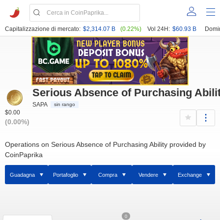
Capitalizzazione di mercato:
$2,314.07 B
(0.22%)
Vol 24H:
$60.93 B
Domi
Serious Absence of Purchasing Abili
SAPA
sin rango
$0.00
(0.00%)
Operations on Serious Absence of Purchasing Ability provided by
CoinPaprika
Guadagna
Portafoglio
Compra
Vendere
Exchange
0