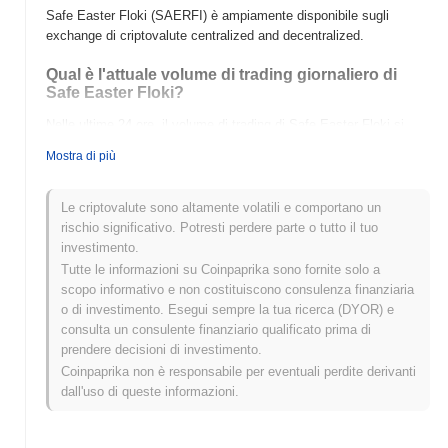
Safe Easter Floki (SAERFI) è ampiamente disponibile sugli
exchange di criptovalute centralized and decentralized.
Qual è l'attuale volume di trading giornaliero di
Safe Easter Floki?
Nelle ultime 24 ore, il volume di trading di Safe Easter Floki si
attesta a
$0.00
.
Mostra di più
Qual è lo storico della fascia di prezzo di Safe
Easter Floki?
Le criptovalute sono altamente volatili e comportano un
rischio significativo. Potresti perdere parte o tutto il tuo
Massimo Storico (ATH):
$0.003388
investimento.
Minimo Storico (ATL):
$0.00
Tutte le informazioni su Coinpaprika sono fornite solo a
scopo informativo e non costituiscono consulenza finanziaria
Safe Easter Floki è attualmente scambiato
~94.26%
al di sotto
o di investimento. Esegui sempre la tua ricerca (DYOR) e
del suo ATH .
consulta un consulente finanziario qualificato prima di
prendere decisioni di investimento.
Come si sta comportando Safe Easter Floki
rispetto al mercato crypto più ampio?
Coinpaprika non è responsabile per eventuali perdite derivanti
dall'uso di queste informazioni.
Negli ultimi 7 giorni, Safe Easter Floki ha guadagnato
0.00%
,
sottoperformando il mercato crypto complessivo che ha registrato
un guadagno del
0.50%
. Ciò indica un ritardo temporaneo