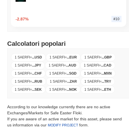
-2.87%
#10
Calcolatori popolari
1 SAERFI
=
...
USD
1 SAERFI
=
...
EUR
1 SAERFI
=
...
GBP
1 SAERFI
=
...
JPY
1 SAERFI
=
...
AUD
1 SAERFI
=
...
CAD
1 SAERFI
=
...
CHF
1 SAERFI
=
...
SGD
1 SAERFI
=
...
MXN
1 SAERFI
=
...
RUB
1 SAERFI
=
...
ZAR
1 SAERFI
=
...
TRY
1 SAERFI
=
...
SEK
1 SAERFI
=
...
NOK
1 SAERFI
=
...
ETH
According to our knowledge currently there are no active
Exchanges/Markets for Safe Easter Floki.
If you are aware of an active market for this asset, please send
us information via our
form.
MODIFY PROJECT