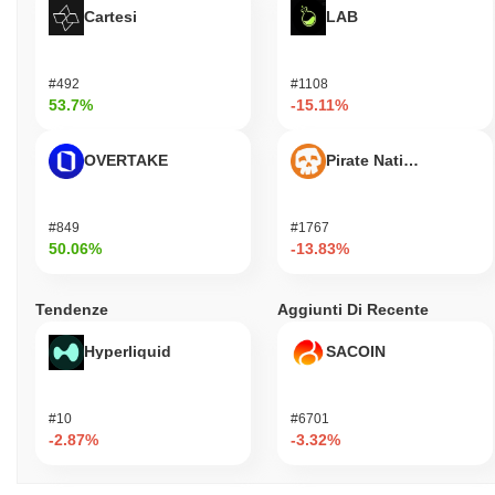
Cartesi
LAB
#492
#1108
53.7%
-15.11%
OVERTAKE
Pirate Nation Token
#849
#1767
50.06%
-13.83%
Tendenze
Aggiunti Di Recente
Hyperliquid
SACOIN
#10
#6701
-2.87%
-3.32%