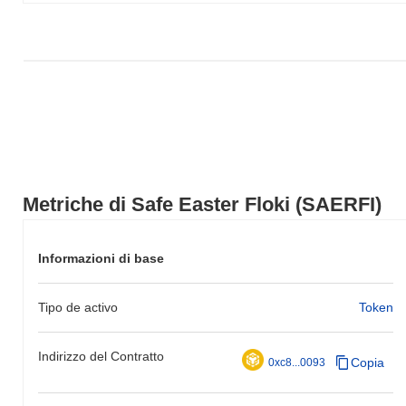
nell'azione del prezzo di SAERFI rispetto allo slancio del mercato
più ampio.
Metriche di Safe Easter Floki (SAERFI)
Informazioni di base
Tipo de activo
Token
Indirizzo del Contratto
Copia
0xc8...0093