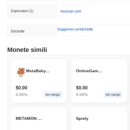
Esploratori
(1)
bscscan.com
Suggerisci un'etichetta
Etichette
Monete simili
MetaBabyCake
OnlineGameAlliance
$0.00
$0.00
0.00%
0.00%
sin rango
sin rango
METAMON ISLAND
Sprely