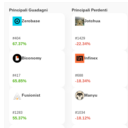
Principali Guadagni
Principali Perdenti
Zerobase
Jotchua
#404
#1429
67.37%
-22.34%
Biconomy
Infinex
#417
#688
65.85%
-18.34%
Fusionist
Manyu
#1283
#1034
55.37%
-18.12%