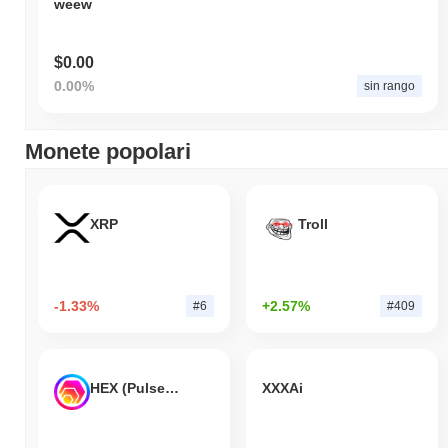
weew
$0.00
0.00%
sin rango
Monete popolari
XRP
Troll
-1.33%
+2.57%
#6
#409
HEX (Pulsechain)
XXXAi