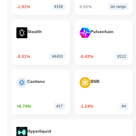
-1.91%
0.00%
#159
sin rango
Stealth
Pulsechain
-0.01%
-0.43%
#4433
#212
Cardano
BNB
+6.74%
-1.24%
#17
#4
Hyperliquid