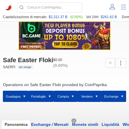
Capitalizzazione di mercato:
$2,311.37 B
(0.50%)
Vol 24H:
$261.62 B
Dom
Safe Easter Floki
$0.00
(0.00%)
SAERFI
sin rango
Operations on Safe Easter Floki provided by CoinPaprika
Guadagna
Portafoglio
Compra
Vendere
Exchange
0
Panoramica
Exchange
/
Mercati
Monete simili
Liquidità
Wi