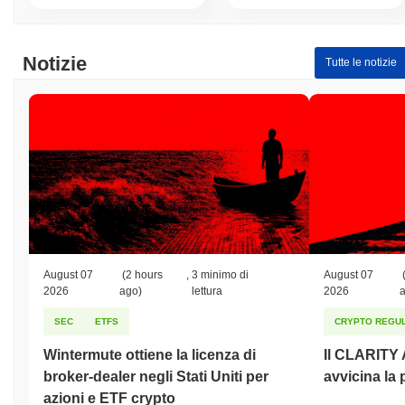
Notizie
Tutte le notizie
August 07
(2 hours
,
3 minimo di
August 07
2026
ago)
lettura
2026
SEC
ETFS
CRYPTO REGUL
Wintermute ottiene la licenza di
Il CLARITY A
broker-dealer negli Stati Uniti per
avvicina la
azioni e ETF crypto