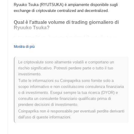
Ryuuko Tsuka (RYUTSUKA) è ampiamente disponibile sugli
exchange di criptovalute centralized and decentralized.
Qual è l'attuale volume di trading giornaliero di
Ryuuko Tsuka?
Nelle ultime 24 ore, il volume di trading di Ryuuko Tsuka si
attesta a
$0.00
.
Mostra di più
Qual è lo storico della fascia di prezzo di Ryuuko
Tsuka?
Le criptovalute sono altamente volatili e comportano un
rischio significativo. Potresti perdere parte o tutto il tuo
Massimo Storico (ATH):
$0.00004922
investimento.
Minimo Storico (ATL):
$0.00
Tutte le informazioni su Coinpaprika sono fornite solo a
scopo informativo e non costituiscono consulenza finanziaria
Ryuuko Tsuka è attualmente scambiato
~0.00%
al di sotto del
o di investimento. Esegui sempre la tua ricerca (DYOR) e
suo ATH .
consulta un consulente finanziario qualificato prima di
prendere decisioni di investimento.
Come si sta comportando Ryuuko Tsuka rispetto
al mercato crypto più ampio?
Coinpaprika non è responsabile per eventuali perdite derivanti
dall'uso di queste informazioni.
Negli ultimi 7 giorni, Ryuuko Tsuka ha guadagnato
0.00%
,
sottoperformando il mercato crypto complessivo che ha registrato
un guadagno del
0.18%
. Ciò indica un ritardo temporaneo