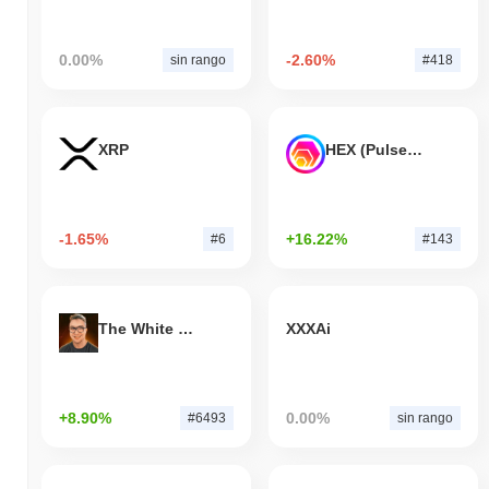
0.00%
-2.60%
sin rango
#418
XRP
HEX (Pulsechain)
-1.65%
+16.22%
#6
#143
The White Bull
XXXAi
+8.90%
0.00%
#6493
sin rango