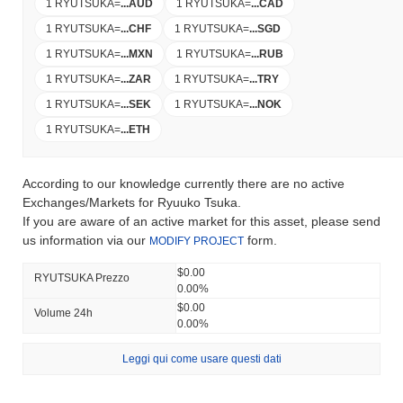
1 RYUTSUKA
=
...
AUD
1 RYUTSUKA
=
...
CAD
1 RYUTSUKA
=
...
CHF
1 RYUTSUKA
=
...
SGD
1 RYUTSUKA
=
...
MXN
1 RYUTSUKA
=
...
RUB
1 RYUTSUKA
=
...
ZAR
1 RYUTSUKA
=
...
TRY
1 RYUTSUKA
=
...
SEK
1 RYUTSUKA
=
...
NOK
1 RYUTSUKA
=
...
ETH
According to our knowledge currently there are no active
Exchanges/Markets for Ryuuko Tsuka.
If you are aware of an active market for this asset, please send
us information via our
form.
MODIFY PROJECT
$0.00
RYUTSUKA Prezzo
0.00%
$0.00
Volume 24h
0.00%
Leggi qui come usare questi dati