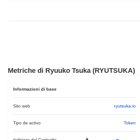
nell'azione del prezzo di RYUTSUKA rispetto allo slancio del
mercato più ampio.
Metriche di Ryuuko Tsuka (RYUTSUKA)
Informazioni di base
Sito web
ryutsuka.io
Tipo de activo
Token
Indirizzo del Contratto