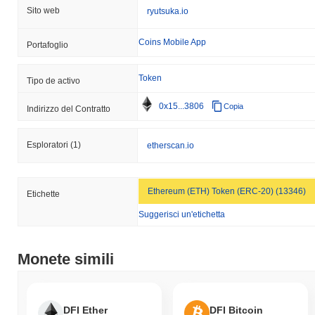
Sito web
ryutsuka.io
Coins Mobile App
Portafoglio
Token
Tipo de activo
0x15...3806
Copia
Indirizzo del Contratto
Esploratori
(1)
etherscan.io
Ethereum (ETH) Token (ERC-20) (13346)
Etichette
Suggerisci un'etichetta
Monete simili
DFI Ether
DFI Bitcoin