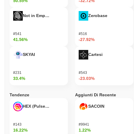
50.55%
-32.72%
Not in Employment, Education, or Training
Zerobase
#541
#516
41.56%
-27.92%
SKYAI
Cartesi
#231
#543
33.4%
-23.03%
Tendenze
Aggiunti Di Recente
HEX (Pulsechain)
SACOIN
#143
#9941
16.22%
1.22%