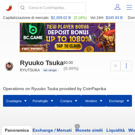
Capitalizzazione di mercato:
$2,309.02 B
(0.18%)
Vol 24H:
$345.93 B
Dom
Ryuuko Tsuka
$0.00
(0.00%)
RYUTSUKA
sin rango
Operations on Ryuuko Tsuka provided by CoinPaprika
Guadagna
Portafoglio
Compra
Vendere
Exchange
0
Panoramica
Exchange
/
Mercati
Monete simili
Liquidità
Wi