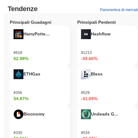
Tendenze
Panoramica di mercat
Principali Guadagni
Principali Perdenti
HarryPotterObamaSonic10Inu (ETH)
Hashflow
#618
#1213
62.98%
-59.66%
ETHGas
Bless
#356
#529
54.87%
-41.09%
Biconomy
Undeads Games
#330
#534