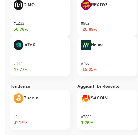
DIMO
READY!
#1233
#962
50.76%
-20.69%
IoTeX
Heima
#447
#786
47.77%
-19.25%
Tendenze
Aggiunti Di Recente
Bitcoin
SACOIN
#1
#7551
-0.19%
1.76%