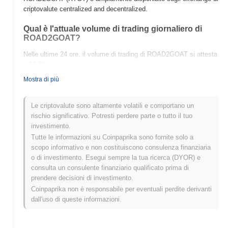
criptovalute centralized and decentralized.
Qual è l'attuale volume di trading giornaliero di
ROAD2GOAT?
Nelle ultime 24 ore, il volume di trading di ROAD2GOAT si attesta
a
$0.00
.
Mostra di più
Qual è lo storico della fascia di prezzo di
ROAD2GOAT?
Le criptovalute sono altamente volatili e comportano un
Massimo Storico (ATH):
$0.032615
rischio significativo. Potresti perdere parte o tutto il tuo
Minimo Storico (ATL):
$0.00
investimento.
Tutte le informazioni su Coinpaprika sono fornite solo a
ROAD2GOAT è attualmente scambiato
~100.00%
al di sotto del
scopo informativo e non costituiscono consulenza finanziaria
suo ATH .
o di investimento. Esegui sempre la tua ricerca (DYOR) e
consulta un consulente finanziario qualificato prima di
Come si sta comportando ROAD2GOAT rispetto al
prendere decisioni di investimento.
mercato crypto più ampio?
Coinpaprika non è responsabile per eventuali perdite derivanti
Negli ultimi 7 giorni, ROAD2GOAT ha guadagnato
0.00%
,
dall'uso di queste informazioni.
sottoperformando il mercato crypto complessivo che ha registrato
un guadagno del
0.01%
. Ciò indica un ritardo temporaneo
nell'azione del prezzo di RTGT rispetto allo slancio del mercato