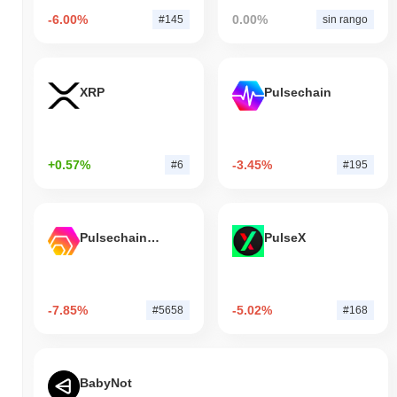
-6.00%
0.00%
#145
sin rango
XRP
Pulsechain
+0.57%
-3.45%
#6
#195
Pulsechain Bridged HEX (Pulsechain)
PulseX
-7.85%
-5.02%
#5658
#168
BabyNot