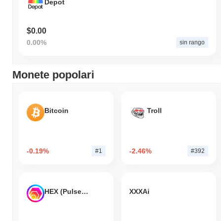
Depot
$0.00
0.00%
sin rango
Monete popolari
Bitcoin
Troll
-0.19%
-2.46%
#1
#392
HEX (Pulsechain)
XXXAi