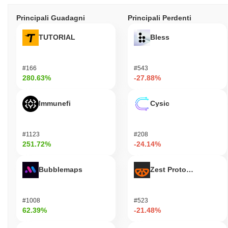
Principali Guadagni
Principali Perdenti
TUTORIAL
Bless
#166
#543
280.63%
-27.88%
Immunefi
Cysic
#1123
#208
251.72%
-24.14%
Bubblemaps
Zest Protocol
#1008
#523
62.39%
-21.48%