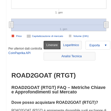
1. gen
1. gen
Price
Capitalizzazione di mercato
Volume (24h)
Linerare
Logaritmico
Esporta
Per ulteriori dati controlla
CoinPaprika API
Analisi Tecnica
ROAD2GOAT (RTGT)
ROAD2GOAT (RTGT) FAQ – Metriche Chiave
e Approfondimenti sul Mercato
Dove posso acquistare ROAD2GOAT (RTGT)?
ROAD2GOAT (RTGT) è ampiamente disponibile sugli exchange di