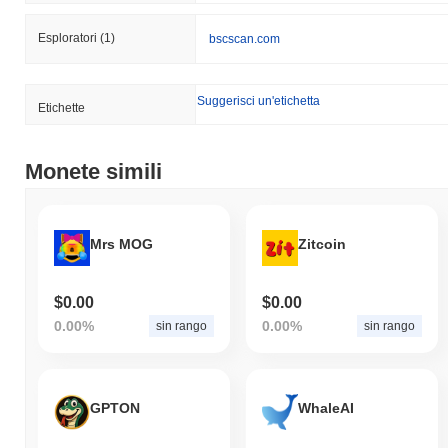
Esploratori
(1)
bscscan.com
Suggerisci un'etichetta
Etichette
Monete simili
Mrs MOG
Zitcoin
$0.00
$0.00
0.00%
0.00%
sin rango
sin rango
GPTON
WhaleAI