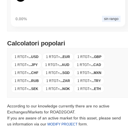
0.00%
sin rango
Calcolatori popolari
1 RTGT
=
...
USD
1 RTGT
=
...
EUR
1 RTGT
=
...
GBP
1 RTGT
=
...
JPY
1 RTGT
=
...
AUD
1 RTGT
=
...
CAD
1 RTGT
=
...
CHF
1 RTGT
=
...
SGD
1 RTGT
=
...
MXN
1 RTGT
=
...
RUB
1 RTGT
=
...
ZAR
1 RTGT
=
...
TRY
1 RTGT
=
...
SEK
1 RTGT
=
...
NOK
1 RTGT
=
...
ETH
According to our knowledge currently there are no active
Exchanges/Markets for ROAD2GOAT.
If you are aware of an active market for this asset, please send
us information via our
form.
MODIFY PROJECT