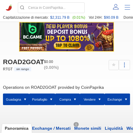
Capitalizzazione di mercato:
$2,311.79 B
(0.01%)
Vol 24H:
$90.09 B
Domi
ROAD2GOAT
$0.00
(0.00%)
RTGT
sin rango
Operations on ROAD2GOAT provided by CoinPaprika
Guadagna
Portafoglio
Compra
Vendere
Exchange
0
Panoramica
Exchange
/
Mercati
Monete simili
Liquidità
Wi