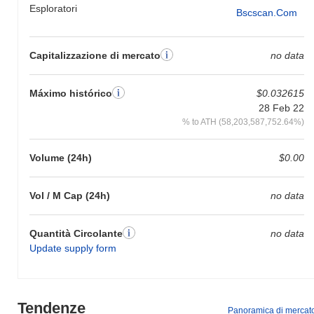
Esploratori
Bscscan.com
Capitalizzazione di mercato
no data
Máximo histórico
$0.032615
28 Feb 22
% to ATH (58,203,587,752.64%)
Volume (24h)
$0.00
Vol / M Cap (24h)
no data
Quantità Circolante
no data
Update supply form
Tendenze
Panoramica di mercat