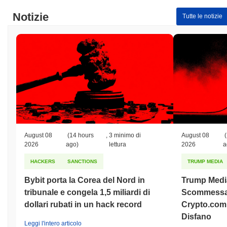
Notizie
Tutte le notizie
August 08
(14 hours
,
3 minimo di
August 08
(
2026
ago)
lettura
2026
a
HACKERS
SANCTIONS
TRUMP MEDIA
Bybit porta la Corea del Nord in
Trump Medi
tribunale e congela 1,5 miliardi di
Scommessa 
dollari rubati in un hack record
Crypto.com 
Disfano
Leggi l'intero articolo