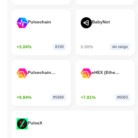
Pulsechain
BabyNot
+3.04%
0.00%
#190
sin rango
Pulsechain Bridged HEX (Pulsechain)
eHEX (Ethereum)
+9.84%
+7.81%
#5999
#6083
PulseX