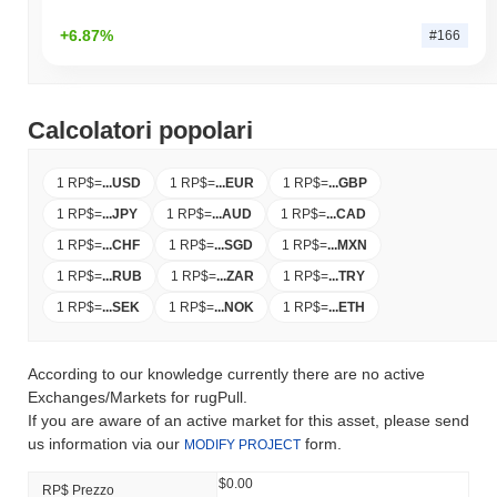
+6.87%
#166
Calcolatori popolari
1 RP$
=
...
USD
1 RP$
=
...
EUR
1 RP$
=
...
GBP
1 RP$
=
...
JPY
1 RP$
=
...
AUD
1 RP$
=
...
CAD
1 RP$
=
...
CHF
1 RP$
=
...
SGD
1 RP$
=
...
MXN
1 RP$
=
...
RUB
1 RP$
=
...
ZAR
1 RP$
=
...
TRY
1 RP$
=
...
SEK
1 RP$
=
...
NOK
1 RP$
=
...
ETH
According to our knowledge currently there are no active
Exchanges/Markets for rugPull.
If you are aware of an active market for this asset, please send
us information via our
form.
MODIFY PROJECT
$0.00
RP$ Prezzo