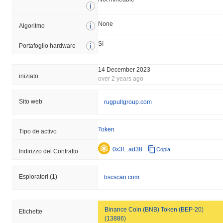
None
Algoritmo
Sì
Portafoglio hardware
14 December 2023
iniziato
over 2 years ago
Sito web
rugpullgroup.com
Token
Tipo de activo
0x3f...ad38
Copia
Indirizzo del Contratto
Esploratori
(1)
bscscan.com
Binance Coin (BNB) Token (BEP-20)
Etichette
(13886)