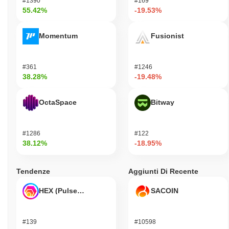
#1390
#169
55.42%
-19.53%
Momentum
Fusionist
#361
#1246
38.28%
-19.48%
OctaSpace
Bitway
#1286
#122
38.12%
-18.95%
Tendenze
Aggiunti Di Recente
HEX (Pulsechain)
SACOIN
#139
#10598