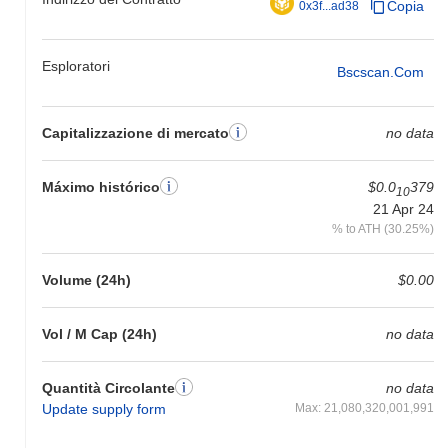
Copia
0x3f...ad38
Esploratori
Bscscan.com
Capitalizzazione di mercato
no data
Máximo histórico
$0.0
379
10
21 Apr 24
% to ATH (30.25%)
Volume (24h)
$0.00
Vol / M Cap (24h)
no data
Quantità Circolante
no data
Update supply form
Max: 21,080,320,001,991