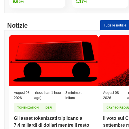
9.65%
1.17%
Notizie
Tutte le notizie
August 08
(less than 1 hour
,
3 minimo di
August 08
2026
ago)
lettura
2026
TOKENIZATION
DEFI
CRYPTO REGUL
Gli asset tokenizzati triplicano a
Il voto sul 
7,4 miliardi di dollari mentre il resto
settembre m