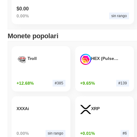
$0.00
0.00%
sin rango
Monete popolari
Troll
HEX (Pulsechain)
+12.68%
+9.65%
#385
#139
XXXAi
XRP
0.00%
+0.01%
sin rango
#6