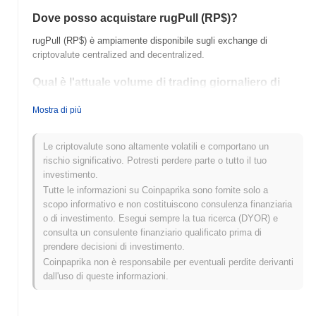
Dove posso acquistare rugPull (RP$)?
rugPull (RP$) è ampiamente disponibile sugli exchange di
criptovalute centralized and decentralized.
Qual è l'attuale volume di trading giornaliero di
rugPull?
Mostra di più
Nelle ultime 24 ore, il volume di trading di rugPull si attesta a
$0.00
.
Le criptovalute sono altamente volatili e comportano un
Qual è lo storico della fascia di prezzo di rugPull?
rischio significativo. Potresti perdere parte o tutto il tuo
investimento.
Massimo Storico (ATH):
$0.0
379
10
Tutte le informazioni su Coinpaprika sono fornite solo a
Minimo Storico (ATL):
$0.00
scopo informativo e non costituiscono consulenza finanziaria
o di investimento. Esegui sempre la tua ricerca (DYOR) e
rugPull è attualmente scambiato
~23.23%
al di sotto del suo ATH
consulta un consulente finanziario qualificato prima di
.
prendere decisioni di investimento.
Coinpaprika non è responsabile per eventuali perdite derivanti
Come si sta comportando rugPull rispetto al
dall'uso di queste informazioni.
mercato crypto più ampio?
Negli ultimi 7 giorni, rugPull ha guadagnato
0.00%
,