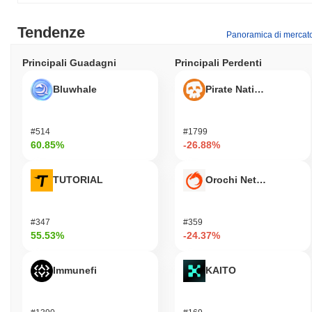
Tendenze
Panoramica di mercat
Principali Guadagni
Principali Perdenti
Bluwhale
Pirate Nation Token
#514
#1799
60.85%
-26.88%
TUTORIAL
Orochi Network
#347
#359
55.53%
-24.37%
Immunefi
KAITO