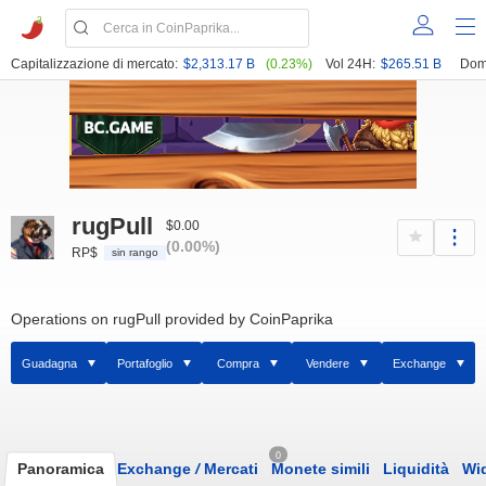
Capitalizzazione di mercato:
$2,313.17 B
(0.23%)
Vol 24H:
$265.51 B
Dom
rugPull
$0.00
(0.00%)
RP$
sin rango
Operations on rugPull provided by CoinPaprika
Guadagna
Portafoglio
Compra
Vendere
Exchange
0
Panoramica
Exchange
/
Mercati
Monete simili
Liquidità
Wi