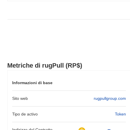
sottoperformando il mercato crypto complessivo che ha registrato
un guadagno del
0.23%
. Ciò indica un ritardo temporaneo
nell'azione del prezzo di RP$ rispetto allo slancio del mercato più
ampio.
Metriche di rugPull (RP$)
Informazioni di base
Sito web
rugpullgroup.com
Tipo de activo
Token
Indirizzo del Contratto