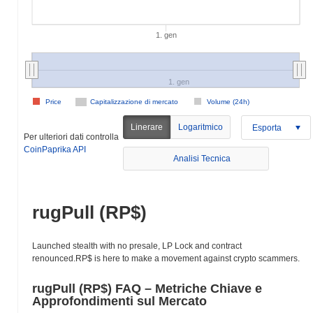
1. gen
1. gen
Price
Capitalizzazione di mercato
Volume (24h)
Linerare
Logaritmico
Esporta
Per ulteriori dati controlla
CoinPaprika API
Analisi Tecnica
rugPull (RP$)
Launched stealth with no presale, LP Lock and contract
renounced.RP$ is here to make a movement against crypto scammers.
rugPull (RP$) FAQ – Metriche Chiave e
Approfondimenti sul Mercato