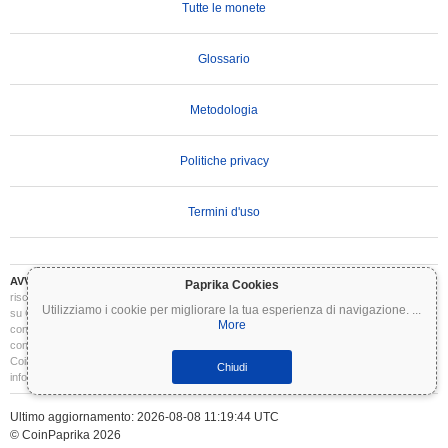
Tutte le monete
Glossario
Metodologia
Politiche privacy
Termini d'uso
AVVERTENZA IMPORTANTE:
Le criptovalute sono altamente volatili e comportano
Paprika Cookies
rischi significativi. Potresti perdere parte o tutto il tuo investimento. Tutte le informazioni
Utilizziamo i cookie per migliorare la tua esperienza di navigazione.
...
su Coinpaprika sono fornite esclusivamente a scopo informativo e non costituiscono
More
consulenza finanziaria o di investimento. Conduci sempre le tue ricerche (DYOR) e
consulta un consulente finanziario qualificato prima di prendere decisioni di investimento.
Coinpaprika non è responsabile per eventuali perdite derivanti dall'uso di queste
Chiudi
informazioni.
Ultimo aggiornamento: 2026-08-08 11:19:44 UTC
© CoinPaprika 2026