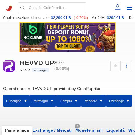
Capitalizzazione di mercato:
$2,290.01 B
(-0.70%)
Vol 24H:
$295.01 B
Dom
REVVD UP
$0.00
(0.00%)
REVV
sin rango
Operations on REVVD UP provided by CoinPaprika
Guadagna
Portafoglio
Compra
Vendere
Exchange
0
Panoramica
Exchange
/
Mercati
Monete simili
Liquidità
Wi