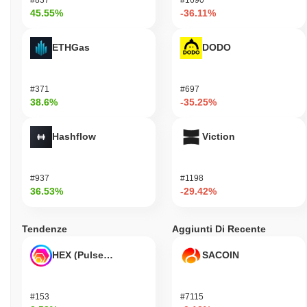
45.55%
-36.11%
ETHGas
DODO
#371
#697
38.6%
-35.25%
Hashflow
Viction
#937
#1198
36.53%
-29.42%
Tendenze
Aggiunti Di Recente
HEX (Pulsechain)
SACOIN
#153
#7115