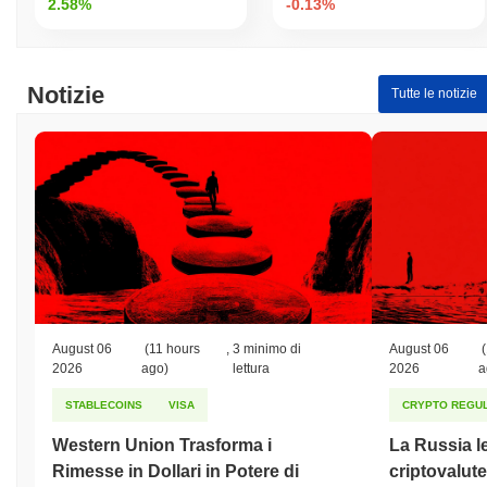
2.58%
-0.13%
Notizie
Tutte le notizie
August 06
(11 hours
,
3 minimo di
August 06
(
2026
ago)
lettura
2026
a
STABLECOINS
VISA
CRYPTO REGUL
Western Union Trasforma i
La Russia le
Rimesse in Dollari in Potere di
criptovalute