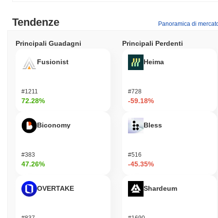
Tendenze
Panoramica di mercat
Principali Guadagni
Principali Perdenti
Fusionist
Heima
#1211
#728
72.28%
-59.18%
Biconomy
Bless
#383
#516
47.26%
-45.35%
OVERTAKE
Shardeum
#837
#1690