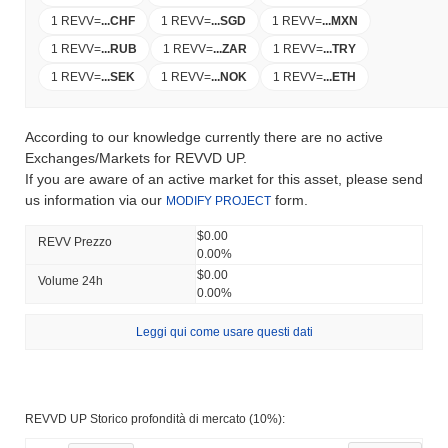
1 REVV
=
...
CHF
1 REVV
=
...
SGD
1 REVV
=
...
MXN
1 REVV
=
...
RUB
1 REVV
=
...
ZAR
1 REVV
=
...
TRY
1 REVV
=
...
SEK
1 REVV
=
...
NOK
1 REVV
=
...
ETH
According to our knowledge currently there are no active
Exchanges/Markets for REVVD UP.
If you are aware of an active market for this asset, please send
us information via our
form.
MODIFY PROJECT
$0.00
REVV Prezzo
0.00%
$0.00
Volume 24h
0.00%
Leggi qui come usare questi dati
REVVD UP Storico profondità di mercato (10%):