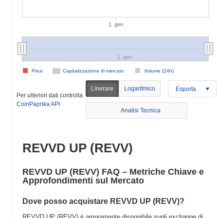
1. gen
1. gen
Price
Capitalizzazione di mercato
Volume (24h)
Linerare
Logaritmico
Esporta
Per ulteriori dati controlla
CoinPaprika API
Analisi Tecnica
REVVD UP (REVV)
REVVD UP (REVV) FAQ – Metriche Chiave e
Approfondimenti sul Mercato
Dove posso acquistare REVVD UP (REVV)?
REVVD UP (REVV) è ampiamente disponibile sugli exchange di