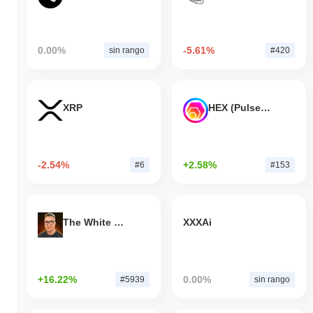
0.00%
-5.61%
sin rango
#420
XRP
HEX (Pulsechain)
-2.54%
+2.58%
#6
#153
The White Bull
XXXAi
+16.22%
0.00%
#5939
sin rango