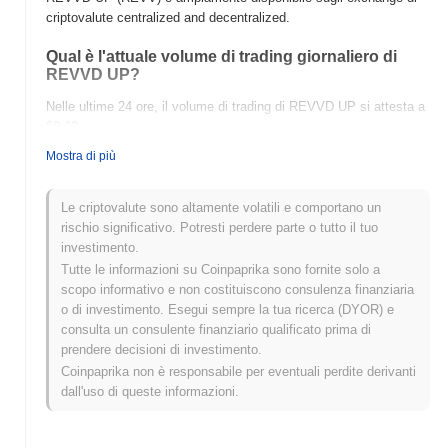
criptovalute centralized and decentralized.
Qual è l'attuale volume di trading giornaliero di
REVVD UP?
Nelle ultime 24 ore, il volume di trading di REVVD UP si attesta a
$0.00
.
Mostra di più
Qual è lo storico della fascia di prezzo di REVVD
UP?
Le criptovalute sono altamente volatili e comportano un
Massimo Storico (ATH):
$0.042620
rischio significativo. Potresti perdere parte o tutto il tuo
Minimo Storico (ATL):
$0.00
investimento.
Tutte le informazioni su Coinpaprika sono fornite solo a
REVVD UP è attualmente scambiato
~53.22%
al di sotto del suo
scopo informativo e non costituiscono consulenza finanziaria
ATH .
o di investimento. Esegui sempre la tua ricerca (DYOR) e
consulta un consulente finanziario qualificato prima di
Come si sta comportando REVVD UP rispetto al
prendere decisioni di investimento.
mercato crypto più ampio?
Coinpaprika non è responsabile per eventuali perdite derivanti
Negli ultimi 7 giorni, REVVD UP ha guadagnato
0.00%
, superando
dall'uso di queste informazioni.
il mercato crypto complessivo che ha registrato un calo del
0.70%
. Ciò indica una forte performance nell'azione del prezzo di
REVV rispetto allo slancio del mercato più ampio.