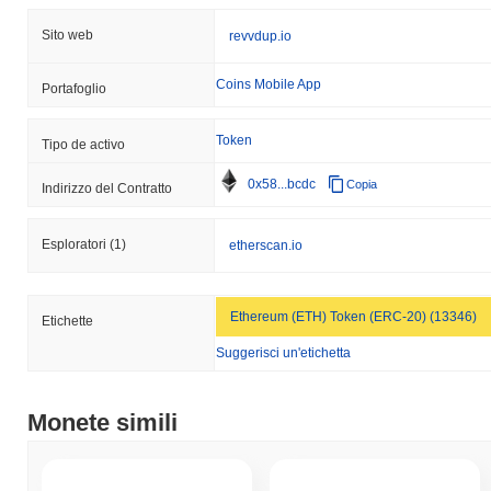
Sito web
revvdup.io
Coins Mobile App
Portafoglio
Token
Tipo de activo
0x58...bcdc
Copia
Indirizzo del Contratto
Esploratori
(1)
etherscan.io
Ethereum (ETH) Token (ERC-20) (13346)
Etichette
Suggerisci un'etichetta
Monete simili