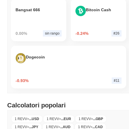
Bangsat 666
Bitcoin Cash
0.00%
-0.24%
sin rango
#26
Dogecoin
-0.93%
#11
Calcolatori popolari
1 REVV
=
...
USD
1 REVV
=
...
EUR
1 REVV
=
...
GBP
1 REVV
=
...
JPY
1 REVV
=
...
AUD
1 REVV
=
...
CAD