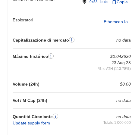
Copia
0x58...bcdc
Esploratori
Etherscan.io
Capitalizzazione di mercato
no data
Máximo histórico
$0.042620
23 Aug 23
% to ATH (113.78%)
Volume (24h)
$0.00
Vol / M Cap (24h)
no data
Quantità Circolante
no data
Update supply form
Totale:1,000,000