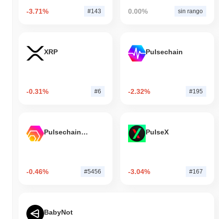
-3.71%
0.00%
#143
sin rango
XRP
Pulsechain
-0.31%
-2.32%
#6
#195
Pulsechain Bridged HEX (Pulsechain)
PulseX
-0.46%
-3.04%
#5456
#167
BabyNot