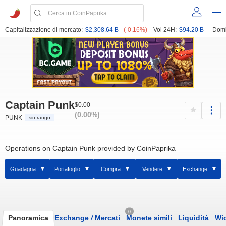
Capitalizzazione di mercato:
$2,308.64 B
(-0.16%)
Vol 24H:
$94.20 B
Domi
Captain Punk
$0.00
(0.00%)
PUNK
sin rango
Operations on Captain Punk provided by CoinPaprika
Guadagna
Portafoglio
Compra
Vendere
Exchange
0
Panoramica
Exchange
/
Mercati
Monete simili
Liquidità
Wi