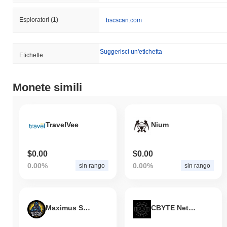
Esploratori
(1)
bscscan.com
Suggerisci un'etichetta
Etichette
Monete simili
TravelVee
Nium
$0.00
$0.00
0.00%
0.00%
sin rango
sin rango
Maximus Sniper
CBYTE Network