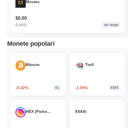
Moviex
$0.00
0.00%
sin rango
Monete popolari
Bitcoin
Troll
-0.32%
-1.09%
#1
#384
HEX (Pulsechain)
XXXAi