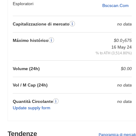
Esploratori
Bscscan.com
Capitalizzazione di mercato
no data
Máximo histórico
$0.0
575
7
16 May 24
% to ATH (3,514.80%)
Volume (24h)
$0.00
Vol / M Cap (24h)
no data
Quantità Circolante
no data
Update supply form
Tendenze
Panoramica di mercat