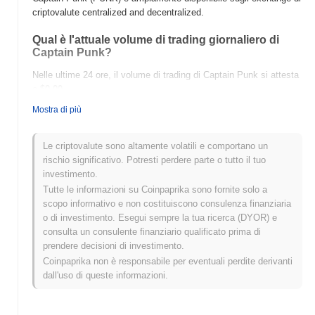
criptovalute centralized and decentralized.
Qual è l'attuale volume di trading giornaliero di
Captain Punk?
Nelle ultime 24 ore, il volume di trading di Captain Punk si attesta
a
$0.00
.
Mostra di più
Qual è lo storico della fascia di prezzo di Captain
Punk?
Le criptovalute sono altamente volatili e comportano un
Massimo Storico (ATH):
$0.0
575
7
rischio significativo. Potresti perdere parte o tutto il tuo
Minimo Storico (ATL):
$0.00
investimento.
Tutte le informazioni su Coinpaprika sono fornite solo a
Captain Punk è attualmente scambiato
~97.23%
al di sotto del
scopo informativo e non costituiscono consulenza finanziaria
suo ATH .
o di investimento. Esegui sempre la tua ricerca (DYOR) e
consulta un consulente finanziario qualificato prima di
Come si sta comportando Captain Punk rispetto al
prendere decisioni di investimento.
mercato crypto più ampio?
Coinpaprika non è responsabile per eventuali perdite derivanti
Negli ultimi 7 giorni, Captain Punk ha guadagnato
0.00%
,
dall'uso di queste informazioni.
superando il mercato crypto complessivo che ha registrato un
calo del
0.16%
. Ciò indica una forte performance nell'azione del
prezzo di PUNK rispetto allo slancio del mercato più ampio.