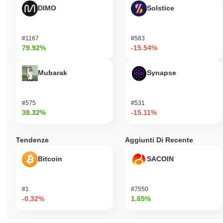
DIMO
Solstice
#1167
#583
79.92%
-15.54%
Mubarak
Synapse
#575
#531
38.32%
-15.11%
Tendenze
Aggiunti Di Recente
Bitcoin
SACOIN
#1
#7550
-0.32%
1.65%