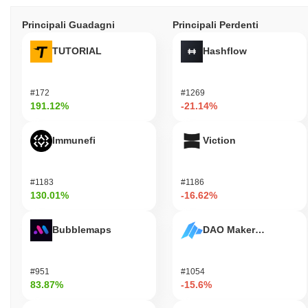
Principali Guadagni
Principali Perdenti
TUTORIAL
Hashflow
#172
#1269
191.12%
-21.14%
Immunefi
Viction
#1183
#1186
130.01%
-16.62%
Bubblemaps
DAO Maker Token
#951
#1054
83.87%
-15.6%