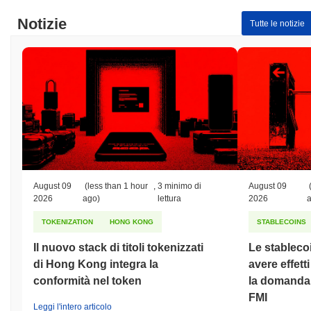
Notizie
Tutte le notizie
August 09
(less than 1 hour
,
3 minimo di
August 09
2026
ago)
lettura
2026
TOKENIZATION
HONG KONG
STABLECOINS
Il nuovo stack di titoli tokenizzati
Le stableco
di Hong Kong integra la
avere effett
conformità nel token
la domanda d
FMI
Leggi l'intero articolo