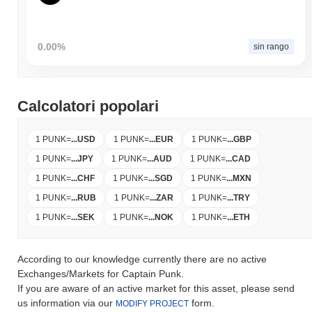
0.00%
sin rango
Calcolatori popolari
1 PUNK
=
...
USD
1 PUNK
=
...
EUR
1 PUNK
=
...
GBP
1 PUNK
=
...
JPY
1 PUNK
=
...
AUD
1 PUNK
=
...
CAD
1 PUNK
=
...
CHF
1 PUNK
=
...
SGD
1 PUNK
=
...
MXN
1 PUNK
=
...
RUB
1 PUNK
=
...
ZAR
1 PUNK
=
...
TRY
1 PUNK
=
...
SEK
1 PUNK
=
...
NOK
1 PUNK
=
...
ETH
According to our knowledge currently there are no active
Exchanges/Markets for Captain Punk.
If you are aware of an active market for this asset, please send
us information via our
form.
MODIFY PROJECT