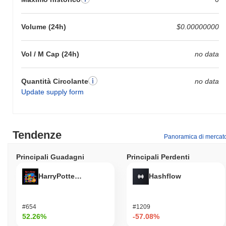
Volume (24h)
$0.00000000
Vol / M Cap (24h)
no data
Quantità Circolante
no data
Update supply form
Tendenze
Panoramica di mercat
Principali Guadagni
Principali Perdenti
HarryPotterObamaSonic10Inu (ETH)
Hashflow
#654
#1209
52.26%
-57.08%