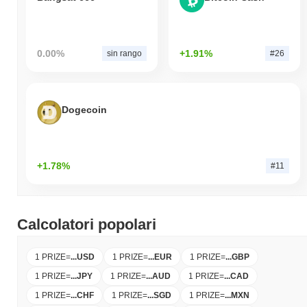
0.00%
+1.91%
sin rango
#26
Dogecoin
+1.78%
#11
Calcolatori popolari
1 PRIZE
=
...
USD
1 PRIZE
=
...
EUR
1 PRIZE
=
...
GBP
1 PRIZE
=
...
JPY
1 PRIZE
=
...
AUD
1 PRIZE
=
...
CAD
1 PRIZE
=
...
CHF
1 PRIZE
=
...
SGD
1 PRIZE
=
...
MXN