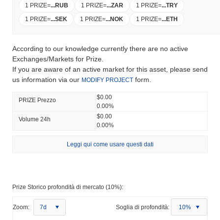
1 PRIZE
=
...
RUB
1 PRIZE
=
...
ZAR
1 PRIZE
=
...
TRY
1 PRIZE
=
...
SEK
1 PRIZE
=
...
NOK
1 PRIZE
=
...
ETH
According to our knowledge currently there are no active
Exchanges/Markets for Prize.
If you are aware of an active market for this asset, please send
us information via our
form.
MODIFY PROJECT
$0.00
PRIZE Prezzo
0.00%
$0.00
Volume 24h
0.00%
Leggi qui come usare questi dati
Prize Storico profondità di mercato (10%):
Zoom:
7d
Soglia di profondità:
10%