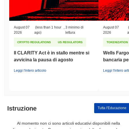
August 07
(less than 1 hour
,
3 minimo di
August 07
2026
ago)
lettura
2026
CRYPTO REGULATIONS
US REGULATORS
TOKENIZATION
Il CLARITY Act è in stallo mentre si
Wells Fargo 
avvicina la pausa di agosto
bancaria per
Leggi l'intero articolo
Leggi l'intero art
Istruzione
Tutta l'Educazione
Al momento non ci sono articoli educativi disponibili nella