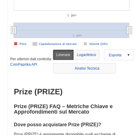
1. gen
1. gen
Price
Capitalizzazione di mercato
Volume (24h)
Linerare
Logaritmico
Esporta
Per ulteriori dati controlla
CoinPaprika API
Analisi Tecnica
Prize (PRIZE)
Prize (PRIZE) FAQ – Metriche Chiave e
Approfondimenti sul Mercato
Dove posso acquistare Prize (PRIZE)?
Prize (PRIZE) è ampiamente disponibile sugli exchange di