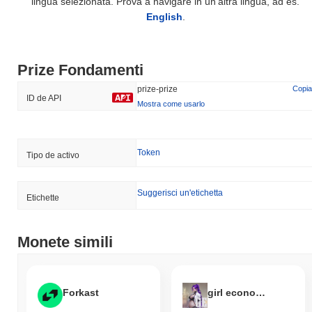
lingua selezionata. Prova a navigare in un'altra lingua, ad es.
English
.
Prize Fondamenti
prize-prize
Copia
ID de API
Mostra come usarlo
Token
Tipo de activo
Suggerisci un'etichetta
Etichette
Monete simili
Forkast
girl economy ai