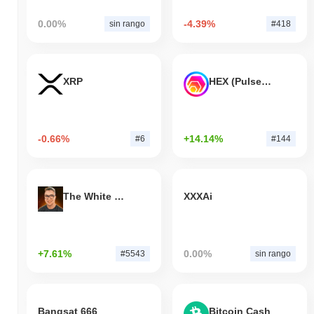
0.00%
-4.39%
sin rango
#418
XRP
HEX (Pulsechain)
-0.66%
+14.14%
#6
#144
The White Bull
XXXAi
+7.61%
0.00%
#5543
sin rango
Bangsat 666
Bitcoin Cash