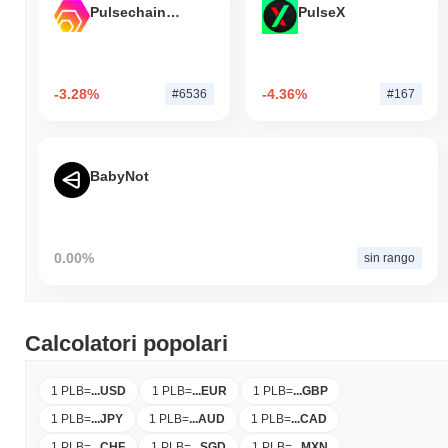
Pulsechain Bridged HEX (Pulsechain)
PulseX
-3.28%
-4.36%
#6536
#167
BabyNot
0.00%
sin rango
Calcolatori popolari
1 PLB
=
...
USD
1 PLB
=
...
EUR
1 PLB
=
...
GBP
1 PLB
=
...
JPY
1 PLB
=
...
AUD
1 PLB
=
...
CAD
1 PLB
=
...
CHF
1 PLB
=
...
SGD
1 PLB
=
...
MXN