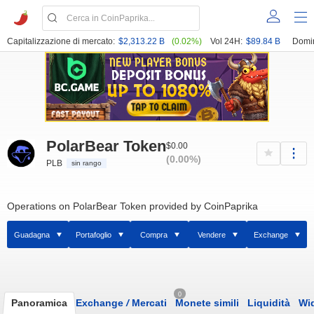
Capitalizzazione di mercato:
$2,313.22 B
(0.02%)
Vol 24H:
$89.84 B
Domi
PolarBear Token
$0.00
(0.00%)
PLB
sin rango
Operations on PolarBear Token provided by CoinPaprika
Guadagna
Portafoglio
Compra
Vendere
Exchange
0
Panoramica
Exchange
/
Mercati
Monete simili
Liquidità
Wi