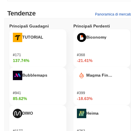
Tendenze
Panoramica di mercat
Principali Guadagni
Principali Perdenti
TUTORIAL
Biconomy
#171
#368
137.74%
-21.41%
Bubblemaps
Magma Finance
#941
#399
85.62%
-18.63%
DIMO
Heima
#1177
#762