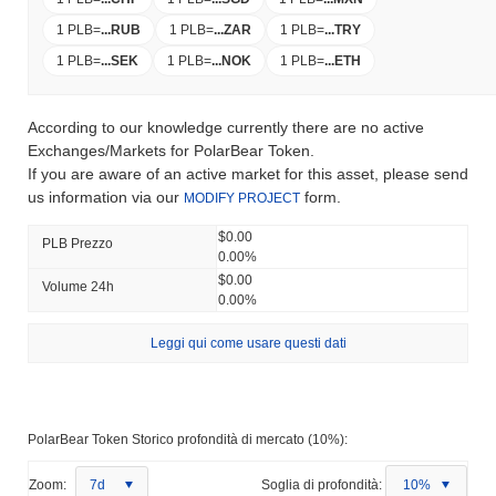
1 PLB
=
...
RUB
1 PLB
=
...
ZAR
1 PLB
=
...
TRY
1 PLB
=
...
SEK
1 PLB
=
...
NOK
1 PLB
=
...
ETH
According to our knowledge currently there are no active
Exchanges/Markets for PolarBear Token.
If you are aware of an active market for this asset, please send
us information via our
form.
MODIFY PROJECT
$0.00
PLB Prezzo
0.00%
$0.00
Volume 24h
0.00%
Leggi qui come usare questi dati
PolarBear Token Storico profondità di mercato (10%):
Zoom:
7d
Soglia di profondità:
10%