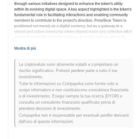
through various initiatives designed to enhance the token's utility
within its evolving digital space. A key aspect highlighted is the token's
fundamental role in facilitating interactions and enabling community
members to contribute to the project's direction. PolarBear Token is
positioned not merely as a digital currency, but as a gateway to a
vibrant and active community where shared vision and collective effort
are paramount. The project’s roadmap typically includes elements
such as community governance, potential staking opportunities, and
future integrations with decentralized applications, all geared towards
Mostra di più
expanding the token's real-world and digital use cases. The narrative
often focuses on long-term sustainability and value creation, reflecting
Le criptovalute sono altamente volatili e comportano un
themes of resilience and unity associated with the polar bear imagery.
rischio significativo. Potresti perdere parte o tutto il tuo
By leveraging the Solana blockchain, PLB benefits from high
transaction speeds and low fees, ensuring an efficient and accessible
investimento.
experience for all token holders. The project encourages active
Tutte le informazioni su Coinpaprika sono fornite solo a
involvement from its community members, providing a platform for
scopo informativo e non costituiscono consulenza finanziaria
discussions, proposals, and collective decision-making, which are
o di investimento. Esegui sempre la tua ricerca (DYOR) e
integral to its decentralized governance model. PolarBear Token is
consulta un consulente finanziario qualificato prima di
establishing itself as a foundational asset within a developing
prendere decisioni di investimento.
ecosystem where community participation and a shared vision are
Coinpaprika non è responsabile per eventuali perdite derivanti
crucial for its ongoing success and expansion within the broader
cryptocurrency landscape.
dall'uso di queste informazioni.
PolarBear Token (PLB) FAQ – Metriche