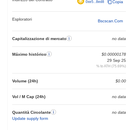
Copia
0xe5...8ed8
Negli ultimi 7 giorni, PolarBear Token ha guadagnato
0.00%
,
sottoperformando il mercato crypto complessivo che ha registrato
un guadagno del
0.02%
. Ciò indica un ritardo temporaneo
Esploratori
Bscscan.com
nell'azione del prezzo di PLB rispetto allo slancio del mercato più
ampio.
Capitalizzazione di mercato
no data
Máximo histórico
$0.00000178
29 Sep 25
% to ATH (75.69%)
Volume (24h)
$0.00
Vol / M Cap (24h)
no data
Quantità Circolante
no data
Update supply form