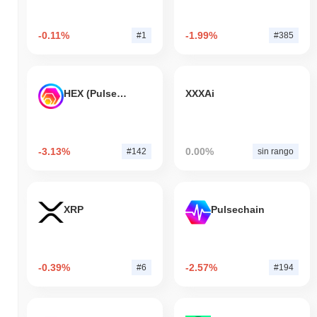
-0.11%
-1.99%
#1
#385
HEX (Pulsechain)
XXXAi
-3.13%
0.00%
#142
sin rango
XRP
Pulsechain
-0.39%
-2.57%
#6
#194