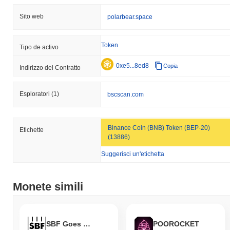
Sito web
polarbear.space
Token
Tipo de activo
0xe5...8ed8
Copia
Indirizzo del Contratto
Esploratori
(1)
bscscan.com
Binance Coin (BNB) Token (BEP-20)
Etichette
(13886)
Suggerisci un'etichetta
Monete simili
SBF Goes to Prison
POOROCKET