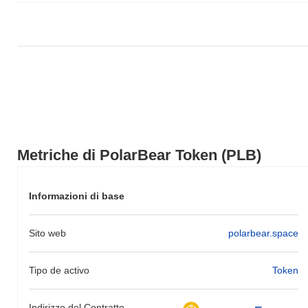
Chiave e Approfondimenti sul Mercato
Dove posso acquistare PolarBear Token (PLB)?
PolarBear Token (PLB) è ampiamente disponibile sugli exchange
di criptovalute centralized and decentralized.
Qual è l'attuale volume di trading giornaliero di
PolarBear Token?
Nelle ultime 24 ore, il volume di trading di PolarBear Token si
attesta a
$0.00
.
Metriche di PolarBear Token (PLB)
Qual è lo storico della fascia di prezzo di PolarBear
Token?
Informazioni di base
Massimo Storico (ATH):
$0.00000178
Minimo Storico (ATL):
$0.00
Sito web
polarbear.space
PolarBear Token è attualmente scambiato
~43.08%
al di sotto del
suo ATH .
Tipo de activo
Token
Come si sta comportando PolarBear Token
rispetto al mercato crypto più ampio?
Indirizzo del Contratto