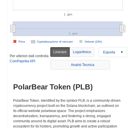
1. gen
1. gen
Price
Capitalizzazione di mercato
Volume (24h)
Linerare
Logaritmico
Esporta
Per ulteriori dati controlla
CoinPaprika API
Analisi Tecnica
PolarBear Token (PLB)
PolarBear Token, identified by the symbol PLB, is a community-driven
cryptocurrency project built on the Solana blockchain, as outlined on
its official website polarbear.space. The project emphasizes
decentralization, transparency, and fostering a strong, engaged
community around its digital asset. PLB aims to create a robust
ecosystem for its holders, promoting growth and active participation