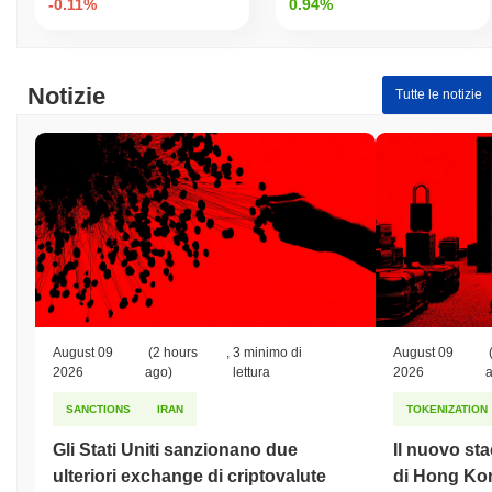
-0.11%
0.94%
Notizie
Tutte le notizie
August 09
(2 hours
,
3 minimo di
August 09
2026
ago)
lettura
2026
SANCTIONS
IRAN
TOKENIZATION
Gli Stati Uniti sanzionano due
Il nuovo stac
ulteriori exchange di criptovalute
di Hong Kon