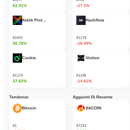
62.41%
-17.1%
Xeleb Protocol
Hashflow
#1642
#1278
50.78%
-16.44%
Cookie
Viction
#1274
#1198
37.62%
-14.61%
Tendenze
Aggiunti Di Recente
Bitcoin
SACOIN
#1
#7242