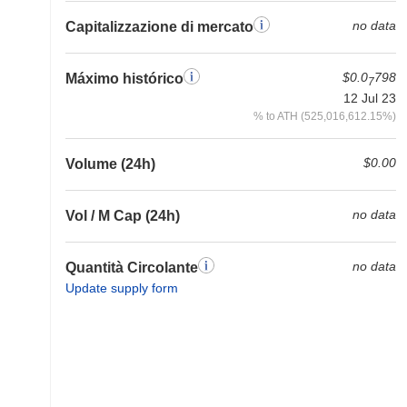
no data
Capitalizzazione di mercato
$0.0
798
Máximo histórico
7
12 Jul 23
% to ATH (525,016,612.15%)
$0.00
Volume (24h)
no data
Vol / M Cap (24h)
no data
Quantità Circolante
Update supply form