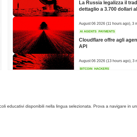
La Russia legalizza il trad
dettaglio a 3.700 dollari a
August 06 2026
(11 hours ago)
,
3 m
AI AGENTS
PAYMENTS
Cloudflare offre agli agen
API
August 06 2026
(13 hours ago)
,
3 
BITCOIN
HACKERS
Boltz Ha Chiuso Il Propri
Hanno Superato Il Suo 
August 06 2026
(15 hours ago)
,
3 
li educativi disponibili nella lingua selezionata. Prova a navigare in un
CIRCLE
TOKENIZATION
I nomi più importanti di 
blockchain Arc di Circle
August 06 2026
(17 hours ago)
,
3 