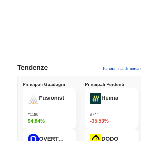
Tendenze
Panoramica di mercat
Principali Guadagni
Principali Perdenti
Fusionist
Heima
#1186
#744
94.84%
-35.53%
OVERTAKE
DODO