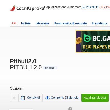
Capitalizzazione di mercato:
$2,294.96 B
(-0.21%
API
Notizie
Istruzione
Panoramica di mercato
In evidenza
Pitbull2.0
PITBULL2.0
sin rango
Opzioni:
Condividi
Confronto Di Monete
Atualizar Moeda
0