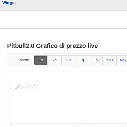
Widget
Pitbull2.0 Grafico di prezzo live
Zoom:
1d
7d
30d
1q
1a
YTD
Max