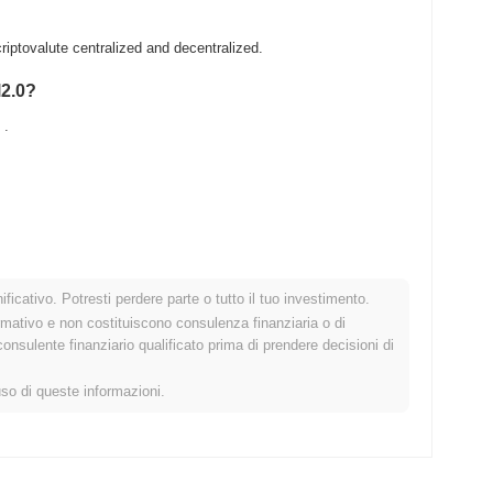
riptovalute centralized and decentralized.
l2.0?
.
.
ficativo. Potresti perdere parte o tutto il tuo investimento.
ato crypto più ampio?
rmativo e non costituiscono consulenza finanziaria o di
sulente finanziario qualificato prima di prendere decisioni di
ercato crypto complessivo che ha registrato un calo del
0.21%
.
 rispetto allo slancio del mercato più ampio.
uso di queste informazioni.