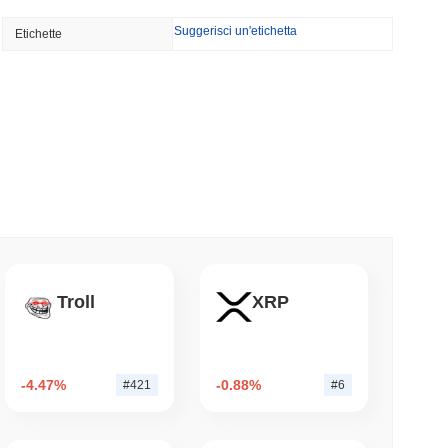
NS
Suggerisci un'etichetta
Etichette
o Unito approfondiscono l'allineamento delle
le del GENIUS Act...
minimo di lettura
ioni Possano Stakeare Crypto Senza Mai
a
mo di lettura
 vogliono bruciare le ricompense dei validatori
Troll
XRP
 50%
mo di lettura
-4.47%
-0.88%
#421
#6
 500 onchain per i portafogli di auto-custodia