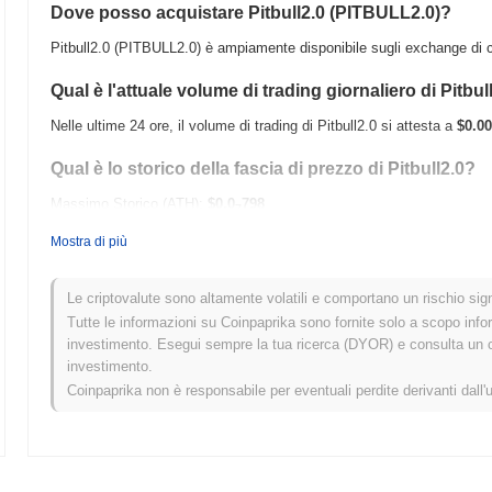
Dove posso acquistare Pitbull2.0 (PITBULL2.0)?
Pitbull2.0 (PITBULL2.0) è ampiamente disponibile sugli exchange di c
Qual è l'attuale volume di trading giornaliero di Pitbul
Nelle ultime 24 ore, il volume di trading di Pitbull2.0 si attesta a
$0.00
Qual è lo storico della fascia di prezzo di Pitbull2.0?
Massimo Storico (ATH):
$0.0
798
7
Minimo Storico (ATL):
$0.00
Mostra di più
Pitbull2.0 è attualmente scambiato
~100.00%
al di sotto del suo ATH 
Le criptovalute sono altamente volatili e comportano un rischio signi
Come si sta comportando Pitbull2.0 rispetto al merc
Tutte le informazioni su Coinpaprika sono fornite solo a scopo info
investimento. Esegui sempre la tua ricerca (DYOR) e consulta un con
Negli ultimi 7 giorni, Pitbull2.0 ha guadagnato
0.00%
, superando il m
investimento.
Ciò indica una forte performance nell'azione del prezzo di PITBULL2.0
Coinpaprika non è responsabile per eventuali perdite derivanti dall'