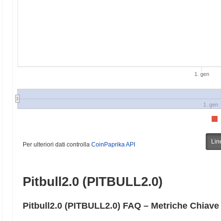
1. gen
1. gen
Lin
Per ulteriori dati controlla
CoinPaprika API
Pitbull2.0 (PITBULL2.0)
Pitbull2.0 (PITBULL2.0) FAQ – Metriche Chiave