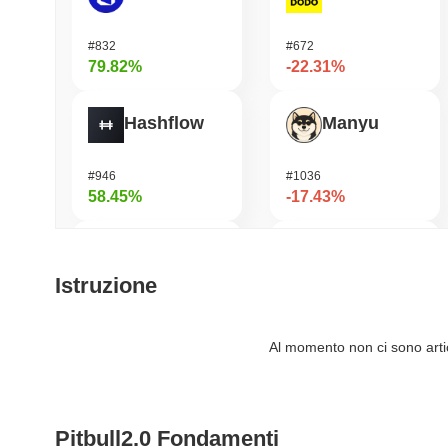
#832
#672
79.82%
-22.31%
Hashflow
Manyu
#946
#1036
58.45%
-17.43%
Orochi Network
Cash Cat
Istruzione
#320
#242
56.77%
-17.31%
Al momento non ci sono artico
SKYAI
龙虾 (Lobster)
Pitbull2.0 Fondamenti
#244
#574