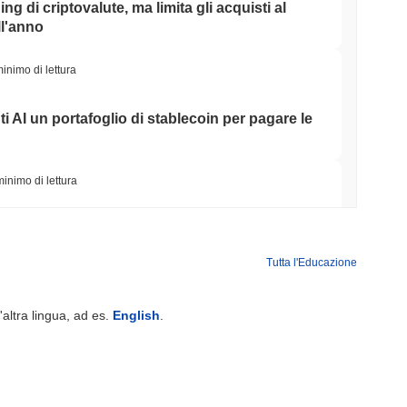
ing di criptovalute, ma limita gli acquisti al
ll'anno
inimo di lettura
ti AI un portafoglio di stablecoin per pagare le
minimo di lettura
o Ponte Bitcoin Dopo Che Gli Attaccanti AI
Team
Tutta l'Educazione
minimo di lettura
'altra lingua, ad es.
English
.
Wall Street stanno ora garantendo la
minimo di lettura