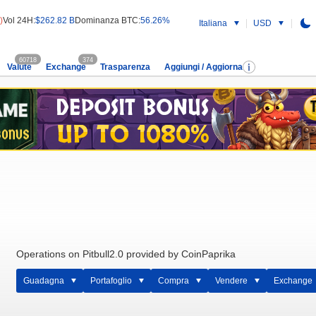
)
Vol 24H:
$262.82 B
Dominanza BTC:
56.26%
Italiana
USD
60718
374
Valute
Exchange
Trasparenza
Aggiungi / Aggiorna
Operations on Pitbull2.0 provided by CoinPaprika
Guadagna
Portafoglio
Compra
Vendere
Exchange