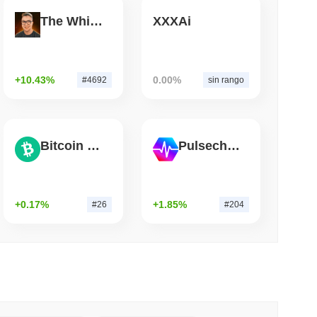
The White Bull
XXXAi
mo di lettura
di di Wrapped Bitcoin su Chainlink mentre
vvicina a $15 miliardi
+10.43%
0.00%
#4692
sin rango
Bitcoin Cash
Pulsechain
+0.17%
+1.85%
#26
#204