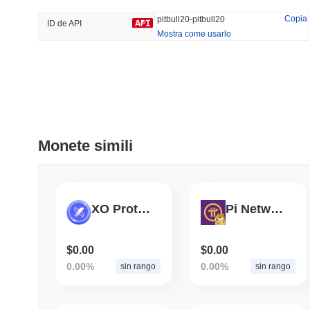
56.35%
-16.84%
Copia
pitbull20-pitbull20
ID de API
Mostra come usarlo
Tendenze
Aggiunti Di Recente
HEX (Pulsechain)
SACOIN
#152
#7080
6.07%
0.14%
Monete simili
XO Protocol
Pi Network Doge
$0.00
$0.00
0.00%
0.00%
sin rango
sin rango