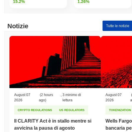
15.2%
1.26%
Notizie
Tutte le notizie
August 07
(2 hours
,
3 minimo di
August 07
2026
ago)
lettura
2026
CRYPTO REGULATIONS
US REGULATORS
TOKENIZATION
Il CLARITY Act è in stallo mentre si
Wells Fargo 
avvicina la pausa di agosto
bancaria per