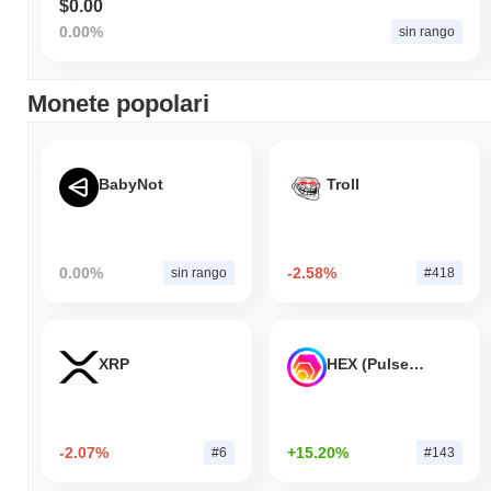
$0.00
0.00%
sin rango
Monete popolari
BabyNot
Troll
0.00%
-2.58%
sin rango
#418
XRP
HEX (Pulsechain)
-2.07%
+15.20%
#6
#143