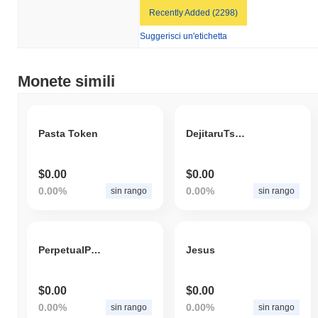
Recently Added (2298)
Suggerisci un'etichetta
Monete simili
Pasta Token
DejitaruTsuka
$0.00
$0.00
0.00%
0.00%
sin rango
sin rango
PerpetualProtocol
Jesus
$0.00
$0.00
0.00%
0.00%
sin rango
sin rango