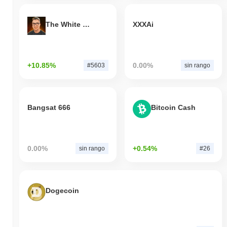
The White Bull
XXXAi
+10.85%
0.00%
#5603
sin rango
Bangsat 666
Bitcoin Cash
0.00%
+0.54%
sin rango
#26
Dogecoin