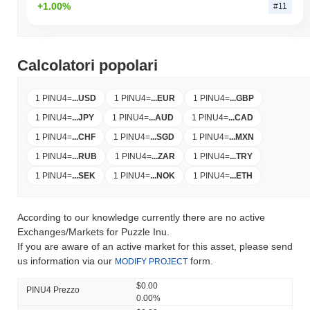
+1.00%
#11
Calcolatori popolari
1 PINU4
=
...
USD
1 PINU4
=
...
EUR
1 PINU4
=
...
GBP
1 PINU4
=
...
JPY
1 PINU4
=
...
AUD
1 PINU4
=
...
CAD
1 PINU4
=
...
CHF
1 PINU4
=
...
SGD
1 PINU4
=
...
MXN
1 PINU4
=
...
RUB
1 PINU4
=
...
ZAR
1 PINU4
=
...
TRY
1 PINU4
=
...
SEK
1 PINU4
=
...
NOK
1 PINU4
=
...
ETH
According to our knowledge currently there are no active
Exchanges/Markets for Puzzle Inu.
If you are aware of an active market for this asset, please send
us information via our
form.
MODIFY PROJECT
$0.00
PINU4 Prezzo
0.00%