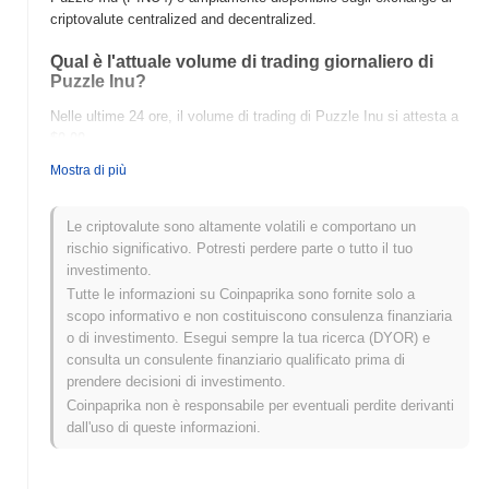
criptovalute centralized and decentralized.
Qual è l'attuale volume di trading giornaliero di
Puzzle Inu?
Nelle ultime 24 ore, il volume di trading di Puzzle Inu si attesta a
$0.00
.
Mostra di più
Qual è lo storico della fascia di prezzo di Puzzle
Inu?
Le criptovalute sono altamente volatili e comportano un
Massimo Storico (ATH):
$0.0
301
8
rischio significativo. Potresti perdere parte o tutto il tuo
Minimo Storico (ATL):
$0.00
investimento.
Tutte le informazioni su Coinpaprika sono fornite solo a
Puzzle Inu è attualmente scambiato
~3.66%
al di sotto del suo
scopo informativo e non costituiscono consulenza finanziaria
ATH .
o di investimento. Esegui sempre la tua ricerca (DYOR) e
consulta un consulente finanziario qualificato prima di
Come si sta comportando Puzzle Inu rispetto al
prendere decisioni di investimento.
mercato crypto più ampio?
Coinpaprika non è responsabile per eventuali perdite derivanti
Negli ultimi 7 giorni, Puzzle Inu ha guadagnato
0.00%
,
dall'uso di queste informazioni.
sottoperformando il mercato crypto complessivo che ha registrato
un guadagno del
0.05%
. Ciò indica un ritardo temporaneo
nell'azione del prezzo di PINU4 rispetto allo slancio del mercato