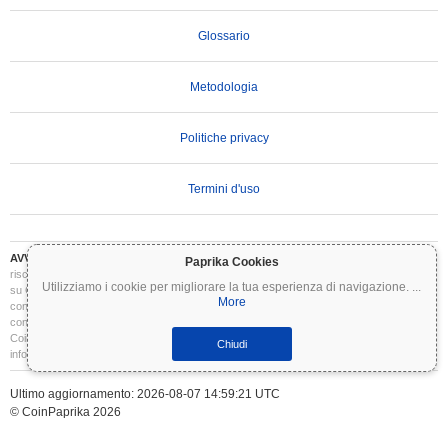
Glossario
Metodologia
Politiche privacy
Termini d'uso
AVVERTENZA IMPORTANTE:
Le criptovalute sono altamente volatili e comportano
Paprika Cookies
rischi significativi. Potresti perdere parte o tutto il tuo investimento. Tutte le informazioni
Utilizziamo i cookie per migliorare la tua esperienza di navigazione.
...
su Coinpaprika sono fornite esclusivamente a scopo informativo e non costituiscono
More
consulenza finanziaria o di investimento. Conduci sempre le tue ricerche (DYOR) e
consulta un consulente finanziario qualificato prima di prendere decisioni di investimento.
Coinpaprika non è responsabile per eventuali perdite derivanti dall'uso di queste
Chiudi
informazioni.
Ultimo aggiornamento: 2026-08-07 14:59:21 UTC
© CoinPaprika 2026