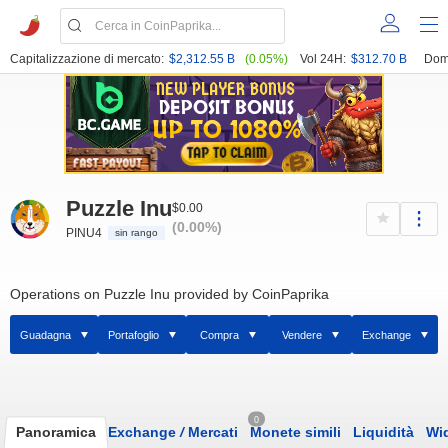
Capitalizzazione di mercato:
$2,312.55 B
(0.05%)
Vol 24H:
$312.70 B
Dom
Puzzle Inu
$0.00
(0.00%)
PINU4
sin rango
Operations on Puzzle Inu provided by CoinPaprika
Guadagna
Portafoglio
Compra
Vendere
Exchange
0
Panoramica
Exchange
/
Mercati
Monete simili
Liquidità
Wi