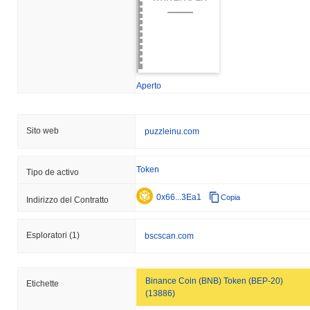
Aperto
Sito web
puzzleinu.com
Token
Tipo de activo
0x66...3Ea1
Copia
Indirizzo del Contratto
Esploratori
(1)
bscscan.com
Binance Coin (BNB) Token (BEP-20)
Etichette
(13886)