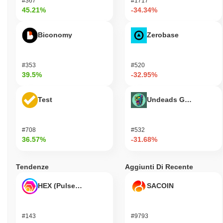
#367
#1717
45.21%
-34.34%
Biconomy
Zerobase
#353
#520
39.5%
-32.95%
Test
Undeads Games
#708
#532
36.57%
-31.68%
Tendenze
Aggiunti Di Recente
HEX (Pulsechain)
SACOIN
#143
#9793