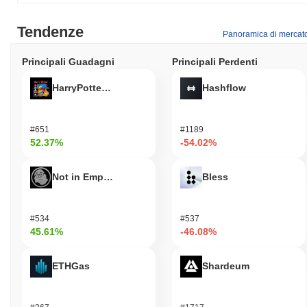
Tendenze
Panoramica di mercat
Principali Guadagni
Principali Perdenti
HarryPotterObamaSonic10Inu (ETH)
Hashflow
#651
#1189
52.37%
-54.02%
Not in Employment, Education, or Training
Bless
#534
#537
45.61%
-46.08%
ETHGas
Shardeum