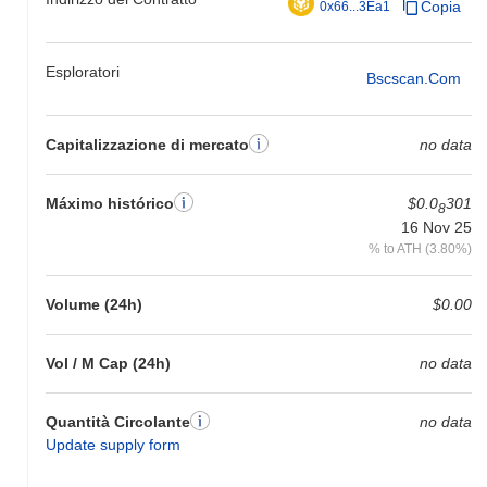
Copia
0x66...3Ea1
Esploratori
Bscscan.com
Capitalizzazione di mercato
no data
Máximo histórico
$0.0
301
8
16 Nov 25
% to ATH (3.80%)
Volume (24h)
$0.00
Vol / M Cap (24h)
no data
Quantità Circolante
no data
Update supply form